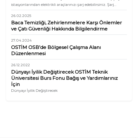
istasyonlarından elektrikli araçlarınızı şarj edebilirsiniz. Şarj
istasyonlarında birden fazla araç aynı anda şarj olabiliyor. Hızlı ve
26.02.2025
yavaş şarj alternatifi bulunan istasyonlarda şarj işlemi mobil
uygulama ile başlatılıyor.
Baca Temizliği, Zehirlenmelere Karşı Önlemler
ve Çatı Güvenliği Hakkında Bilgilendirme
27.04.2024
OSTİM OSB’de Bölgesel Çalışma Alanı
Düzenlenmesi
26.12.2022
Dünyayı İyilik Değiştirecek OSTİM Teknik
Üniversitesi Burs Fonu Bağış ve Yardımlarınız
İçin
Dünyayı İyilik Değiştirecek