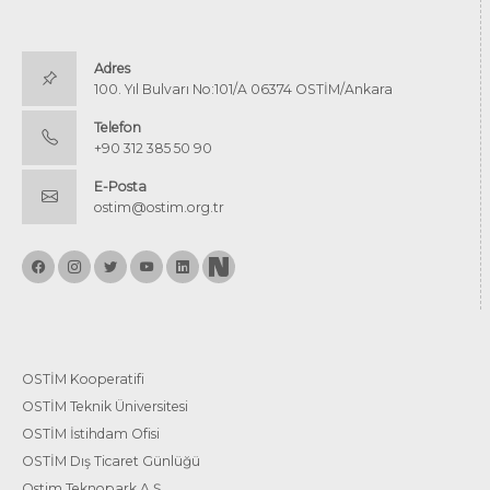
Adres
100. Yıl Bulvarı No:101/A 06374 OSTİM/Ankara
Telefon
+90 312 385 50 90
E-Posta
ostim@ostim.org.tr
OSTİM Kooperatifi
OSTİM Teknik Üniversitesi
OSTİM İstihdam Ofisi
OSTİM Dış Ticaret Günlüğü
Ostim Teknopark A.Ş.