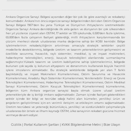
Ankara Organize Sanayi Bölgesi açısından diğer bir çok ile göre avantajlı ve rekabetçi
konumdadır. Ankara’nın öncü organize sanayi bölgelerinden biri olan Ostim Organize
Sanayi Bölgesi 1967’den bu yana Türkiye ve Dünya’nın ihtiyaçlarını üretmektedir.
Organize Sanayi Ankara denildiğinde ilk akla gelen ve dünyanın bir çok ülkesinden
her yıl yüzlerce ziyaret alan OSTİM, 17 sektör ve 139 işkolunda, 6.500’den fazla işletme,
65.000’den fazla çalışanın faaliyet gösterdiği, milli ihtiyaçların karşılanmasında bir
çözüm merkezi olarak uluslararası marka değerine sahip bir KOBİ kentidir. Bölge
işletmelerinin rekabetçiliğinin artırılması amacıyla stratejik sektörler çeşitli
modellerle desteklenmiş, bölgede üretim ve tasarım yeteneklerinin gelişmesini ve
özellikle savunma, havacılık, raylı sistemler, medikal, iş ve inşaat makineleri,
haberleşme teknolojileri, enerji, kauçuk teknolojileri alanlarında uzmanlaşma
sağlanmıştır.Yüksek tasarım ve üretim kabiliyetine sahip işletmelerimiz, bölgede
bulunan çok sayıda iş kolunun altyapısını ve donanımını kullanarak büyük hacimli
işlere imzalarını atmaktadır. Bu stratejik sektörlerde bölgede yer alan 7 farklı
başlıktaki(İş ve inşaat Makineleri Kümelenmesi, Ostim Savunma ve Havacılık
Kümelenmesi, Anadolu Raylı Sistemler Kümelenmesi, Yenilenebilir Enerji ve Çevre
Teknolojileri Kümelenmesi, Haberleşme Teknolojileri Kümelenmesi, Ostim Medikal
Sanayi Kümelenmesi, Ostim Kauçuk Teknolojileri Kümelenmesi) kümelenme,
bölgenin tüm Ankara organize sanayisi başta olmak üzere ulusal üretim
yetenekleriyle de iş birliği imkanı sağlamaktadır. Zaman içinde faaliyet gösterdikleri
sektör içinde bir bilgi ve tecrübe odağı halini alan kümeler, yenilikçi ürün ve
projelerin geliştirilmesi için en verimli iletişim ve etkileşim ortamı sağlamaktadır.
Üretim tecrübesi ve yeteneği; bütünlükçü, yenilikçi ve sürdürülebilir çalışmalarıyla
uluslararası bir örnek ve ilham kaynağı OSTİM, ülke sanayinin rekabet gücüne hizmet
vermeye devam ediyor.
Gizlilik
| Portal Kullanım Şartları
| KVKK Bilgilendirme Metni
| Bize Ulaşın