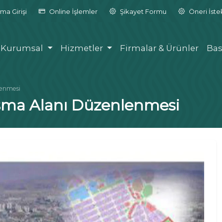
ma Girişi
Online İşlemler
Şikayet Formu
Öneri İst
Kurumsal
Hizmetler
Firmalar & Ürünler
Bas
lenmesi
şma Alanı Düzenlenmesi