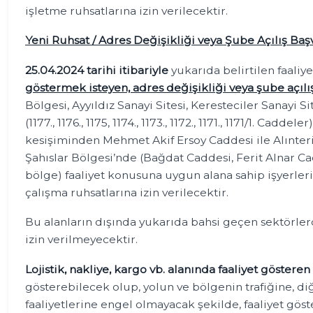
işletme ruhsatlarına izin verilecektir.
Yeni Ruhsat / Adres Değişikliği veya Şube Açılış Baş
25.04.2024 tarihi itibariyle
yukarıda belirtilen faaliy
göstermek isteyen, adres değişikliği veya şube açılı
Bölgesi, Ayyıldız Sanayi Sitesi, Keresteciler Sanayi S
(1177., 1176., 1175, 1174., 1173., 1172., 1171., 1171/1. Cad
kesişiminden Mehmet Akif Ersoy Caddesi ile Alınteri B
Şahıslar Bölgesi’nde (Bağdat Caddesi, Ferit Alnar 
bölge) faaliyet konusuna uygun alana sahip işyerleri
çalışma ruhsatlarına izin verilecektir.
Bu alanların dışında yukarıda bahsi geçen sektörlerd
izin verilmeyecektir.
Lojistik, nakliye, kargo vb. alanında faaliyet gösteren 
gösterebilecek olup, yolun ve bölgenin trafiğine, diğ
faaliyetlerine engel olmayacak şekilde, faaliyet gös