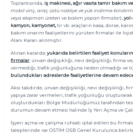
Toplantısında,
iş makinesi, ağır vasıta tamir bakım 
mobil vinç, araç üstü nakliye ve yük indirme-bindirme
veya ekipman üreten ve bakım yapan firmalar
),
yol-
kamyon, kamyonet,
tır vb. araçların kasa, dorse, karo
bakım onarım faaliyetlerini yürüten firmalar ile lojis
Alanı Kararı alınmıştır.
Alınan kararda;
yukarıda belirtilen faaliyet konular
firmalar
; ünvan değişikliği, nevi değişikliği, firma 
vermediği, trafik yoğunluğuna neden olmadığı ve t
bulundukları adreslerde faaliyetlerine devam edece
Aksi takdirde, ünvan değişikliği, nevi değişikliği, fir
yapıya zarar vermeleri, trafik yoğunluğu oluşturarak
oluşturdukları Bölge Müdürlüğümüz tarafından tesp
durumun devam etmesi halinde İş Yeri Açma ve Çal
İşyeri açma ve çalışma ruhsatı iptal edilen bu firmal
taleplerinde ise OSTİM OSB Genel Kurulunca belirl