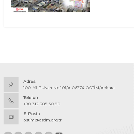
Adres
100. Yıl Bulvarı No:101/A 06374 OSTİM/Ankara
Telefon
+90 312 385 50 90
E-Posta
ostim@ostim.org.tr