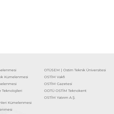
melenmesi
OTÜSEM | Ostim Teknik Üniversitesi
lık Kümelenmesi
OSTİM Vakfı
melenmesi
OSTİM Gazetesi
 Teknolojileri
ODTÜ OSTİM Teknokent
OSTİM Yatırım A.Ş.
emleri Kümelenmesi
lenmesi