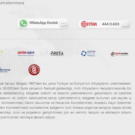
Kümelenmesi
ze Sanayi Bölgesi 1967’den bu yana Türkiye ve Dünya’nın ihtiyaçlarını üretmektedir.
65.000’den fazla çalışanın faaliyet gösterdiği, milli ihtiyaçların karşılanmasında bir
rle desteklenmiş, bölgede üretim ve tasarım yeteneklerinin gelişmesini ve özellikle
 tasarım ve üretim kabiliyetine sahip işletmelerimiz, bölgede bulunan çok sayıda iş
neleri Kümelenmesi, Ostim Savunma ve Havacılık Kümelenmesi, Anadolu Raylı Sistemler
jileri Kümelenmesi) kümelenme, bölgenin tüm Ankara organize sanayisi başta olmak
ilikçi ürün ve projelerin geliştirilmesi için en verimli iletişim ve etkileşim ortamı
 gücüne hizmet vermeye devam ediyor.