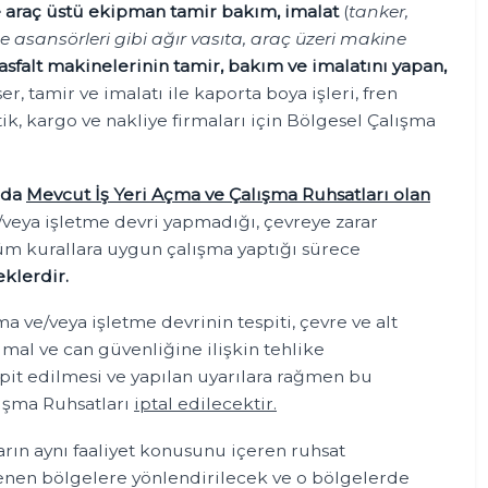
ve araç üstü ekipman tamir bakım, imalat
(
tanker,
 asansörleri gibi ağır vasıta, araç üzeri makine
asfalt makinelerinin tamir, bakım ve imalatını yapan,
ser, tamir ve imalatı ile kaporta boya işleri, fren
tik, kargo ve nakliye firmaları için Bölgesel Çalışma
ında
Mevcut İş Yeri Açma ve Çalışma Ruhsatları olan
ve/veya işletme devri yapmadığı, çevreye zarar
üm kurallara uygun çalışma yaptığı sürece
klerdir.
ma ve/veya işletme devrinin tespiti, çevre ve alt
 mal ve can güvenliğine ilişkin tehlike
it edilmesi ve yapılan uyarılara rağmen bu
ışma Ruhsatları
iptal edilecektir.
arın aynı faaliyet konusunu içeren ruhsat
enen bölgelere yönlendirilecek ve o bölgelerde