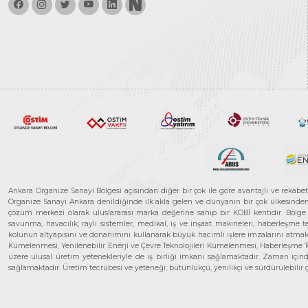
Ankara Organize Sanayi Bölgesi açısından diğer bir çok ile göre avantajlı ve rekab
Organize Sanayi Ankara denildiğinde ilk akla gelen ve dünyanın bir çok ülkesinden her
çözüm merkezi olarak uluslararası marka değerine sahip bir KOBİ kentidir. Bölge iş
savunma, havacılık, raylı sistemler, medikal, iş ve inşaat makineleri, haberleşme 
kolunun altyapısını ve donanımını kullanarak büyük hacimli işlere imzalarını atmak
Kümelenmesi, Yenilenebilir Enerji ve Çevre Teknolojileri Kümelenmesi, Haberleşm
üzere ulusal üretim yetenekleriyle de iş birliği imkanı sağlamaktadır. Zaman içinde 
sağlamaktadır. Üretim tecrübesi ve yeteneği; bütünlükçü, yenilikçi ve sürdürülebili