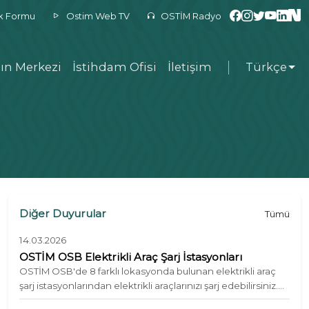
ek Formu
Ostim Web TV
OSTİM Radyo
ın Merkezi
İstihdam Ofisi
İletişim
Türkçe
Diğer Duyurular
Tümü
14.03.2026
OSTİM OSB Elektrikli Araç Şarj İstasyonları
OSTİM OSB'de 8 farklı lokasyonda bulunan elektrikli araç
şarj istasyonlarından elektrikli araçlarınızı şarj edebilirsiniz.
Şarj istasyonlarında birden fazla araç aynı anda şarj