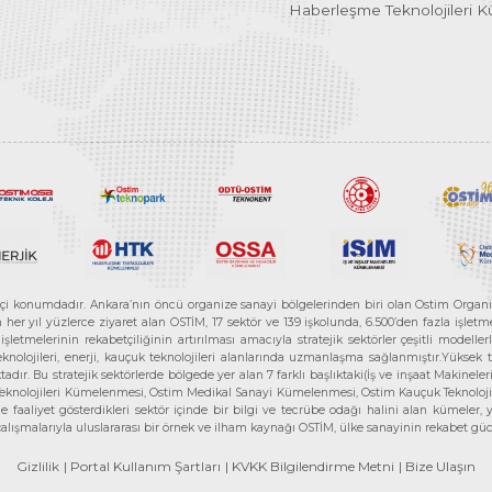
Haberleşme Teknolojileri 
etçi konumdadır. Ankara’nın öncü organize sanayi bölgelerinden biri olan Ostim Organi
 yıl yüzlerce ziyaret alan OSTİM, 17 sektör ve 139 işkolunda, 6.500’den fazla işletme, 
letmelerinin rekabetçiliğinin artırılması amacıyla stratejik sektörler çeşitli modelle
teknolojileri, enerji, kauçuk teknolojileri alanlarında uzmanlaşma sağlanmıştır.Yüksek
tadır. Bu stratejik sektörlerde bölgede yer alan 7 farklı başlıktaki(İş ve inşaat Maki
e Teknolojileri Kümelenmesi, Ostim Medikal Sanayi Kümelenmesi, Ostim Kauçuk Teknolo
faaliyet gösterdikleri sektör içinde bir bilgi ve tecrübe odağı halini alan kümeler, yen
r çalışmalarıyla uluslararası bir örnek ve ilham kaynağı OSTİM, ülke sanayinin rekabet
Gizlilik
| Portal Kullanım Şartları
| KVKK Bilgilendirme Metni
| Bize Ulaşın