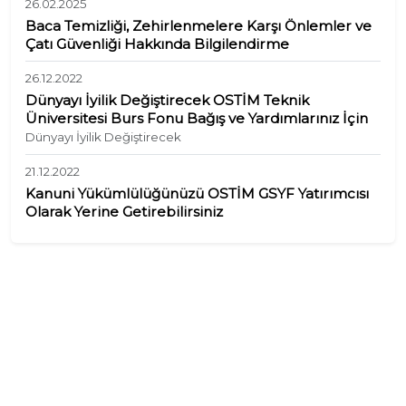
26.02.2025
olabiliyor. Hızlı ve yavaş şarj alternatifi bulunan istasyonlarda
Baca Temizliği, Zehirlenmelere Karşı Önlemler ve
şarj işlemi mobil uygulama ile başlatılıyor.
Çatı Güvenliği Hakkında Bilgilendirme
26.12.2022
Dünyayı İyilik Değiştirecek OSTİM Teknik
Üniversitesi Burs Fonu Bağış ve Yardımlarınız İçin
Dünyayı İyilik Değiştirecek
21.12.2022
Kanuni Yükümlülüğünüzü OSTİM GSYF Yatırımcısı
Olarak Yerine Getirebilirsiniz