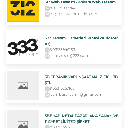
312 Web Tasarım - Ankara Web Tasarım
903129997744
bilgi@312webtasarim.com
333 Tanıtım Hizmetleri Sanayi ve Ticaret
A.Ş.
903123946133
muhasebe@333.com.tr
3B SERAMİK YAPI İNŞAAT MALZ. TİC. LTD.
ŞTİ.
905316267165
tahirbarandemir@gmail.com
3BE YAPI METAL PAZARLAMA SANAYİ VE
TİCARET LİMİTED ŞİRKETİ
903125127672