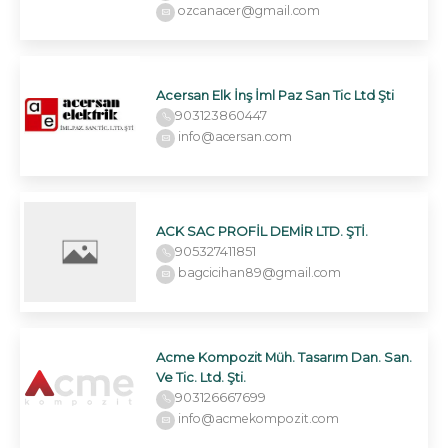
ozcanacer@gmail.com
Acersan Elk İnş İml Paz San Tic Ltd Şti
903123860447
info@acersan.com
ACK SAC PROFİL DEMİR LTD. ŞTİ.
905327411851
bagcicihan89@gmail.com
Acme Kompozit Müh. Tasarım Dan. San.
Ve Tic. Ltd. Şti.
903126667699
info@acmekompozit.com