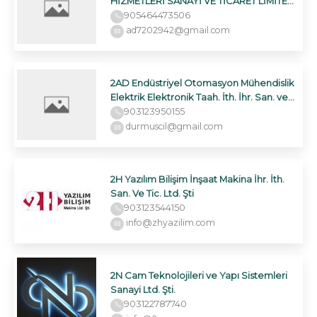
HİZMETLERİ SANAYİ VE TİCARET LİMİTED
ŞİRKETİ
905464473506
ad7202942@gmail.com
2AD Endüstriyel Otomasyon Mühendislik
Elektrik Elektronik Taah. İth. İhr. San. ve
Tic. Ltd. Şti.
903123950155
durmuscil@gmail.com
2H Yazılım Bilişim İnşaat Makina İhr. İth.
San. Ve Tic. Ltd. Şti
903123544150
info@zhyazilim.com
2N Cam Teknolojileri ve Yapı Sistemleri
Sanayi Ltd. Şti.
903122787740