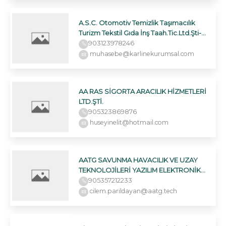
A.S.C. Otomotiv Temizlik Taşımacılık
Turizm Tekstil Gıda İnş Taah.Tic.Ltd.Şti-
Kuruçayırlı Şubesi
903123978246
muhasebe@karlinekurumsal.com
AA RAS SİGORTA ARACILIK HİZMETLERİ
LTD.ŞTİ.
905323869876
huseyinelit@hotmail.com
AATG SAVUNMA HAVACILIK VE UZAY
TEKNOLOJİLERİ YAZILIM ELEKTRONİK
TİCARET ANONİM ŞİRKETİ
905357212233
cilem.parildayan@aatg.tech