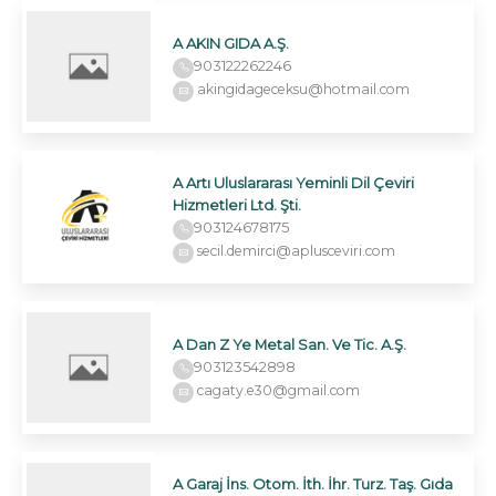
A AKIN GIDA A.Ş.
903122262246
akingidageceksu@hotmail.com
A Artı Uluslararası Yeminli Dil Çeviri
Hizmetleri Ltd. Şti.
903124678175
secil.demirci@aplusceviri.com
A Dan Z Ye Metal San. Ve Tic. A.Ş.
903123542898
cagaty.e30@gmail.com
A Garaj İns. Otom. İth. İhr. Turz. Taş. Gıda