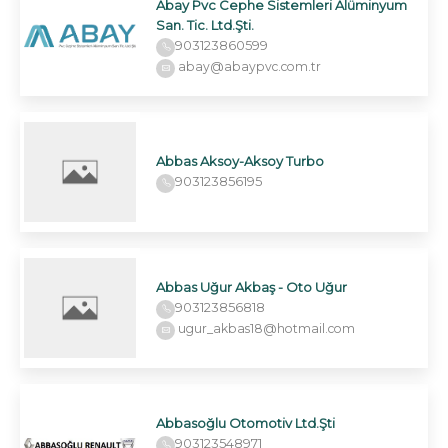
Abay Pvc Cephe Sistemleri Alüminyum
San. Tic. Ltd.Şti.
903123860599
abay@abaypvc.com.tr
Abbas Aksoy-Aksoy Turbo
903123856195
Abbas Uğur Akbaş - Oto Uğur
903123856818
ugur_akbas18@hotmail.com
Abbasoğlu Otomotiv Ltd.Şti
903123548971