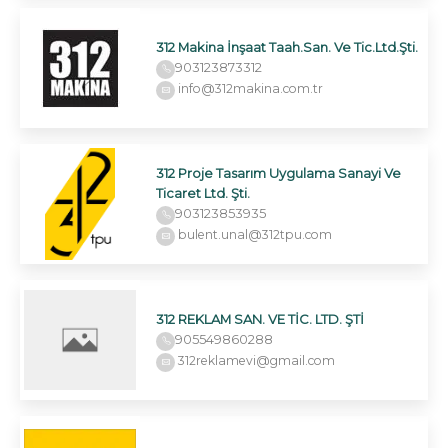
312 Makina İnşaat Taah.San. Ve Tic.Ltd.Şti.
903123873312
info@312makina.com.tr
312 Proje Tasarım Uygulama Sanayi Ve
Ticaret Ltd. Şti.
903123853935
bulent.unal@312tpu.com
312 REKLAM SAN. VE TİC. LTD. ŞTİ
905549860288
312reklamevi@gmail.com