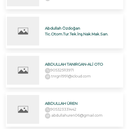
Abdullah Özdoğan
Tic.Otom.Tur.Tek.İnş.Nak.Mak.San.
ABDULLAH TANIRGAN-ALİ OTO
905325113971
tnrgn1991@icloud.com
ABDULLAH ÜREN
905323331442
abdullahuren06@gmail.com