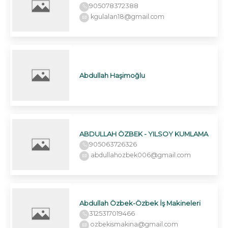
905078372388
kgulalan18@gmail.com
Abdullah Haşimoğlu
ABDULLAH ÖZBEK - YILSOY KUMLAMA
905063726326
abdullahozbek006@gmail.com
Abdullah Özbek-Özbek İş Makineleri
3125317019466
ozbekismakina@gmail.com