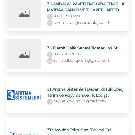
3S AMBALAJ PAKETLEME GIDA TEMİZLİK
MATBAA SANAYİ VE TİCARET LİMİTED
ŞİRKETİ
905332301779
sezen.turan@3sambalaj.com.tr
3S Demir Çelik Sanayi Ticaret Ltd. Şti.
903123857848
3smetalboruprofil@gmail.com
3T Arıtma Sistemleri Dayanıklı Tük.Enerji
Tarım Ve Hayv.San.Ve Tic.Ltd.Şti.
tayyar.koyuncu@gmail.com
3Te Makina Tekn. San. Tic. Ltd. Sti.