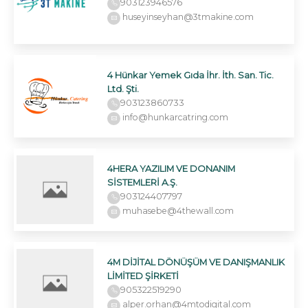
903123946576
huseyinseyhan@3tmakine.com
4 Hünkar Yemek Gıda İhr. İth. San. Tic.
Ltd. Şti.
903123860733
info@hunkarcatring.com
4HERA YAZILIM VE DONANIM
SİSTEMLERİ A.Ş.
903124407797
muhasebe@4thewall.com
4M DİJİTAL DÖNÜŞÜM VE DANIŞMANLIK
LİMİTED ŞİRKETİ
905322519290
alper.orhan@4mtodigital.com