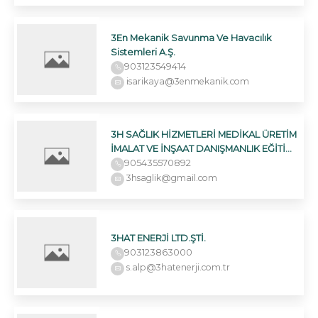
3En Mekanik Savunma Ve Havacılık
Sistemleri A.Ş.
903123549414
isarikaya@3enmekanik.com
3H SAĞLIK HİZMETLERİ MEDİKAL ÜRETİM
İMALAT VE İNŞAAT DANIŞMANLIK EĞİTİM
İTHALAT İHRACAT SANAYİ TİCAR
905435570892
3hsaglik@gmail.com
3HAT ENERJİ LTD.ŞTİ.
903123863000
s.alp@3hatenerji.com.tr