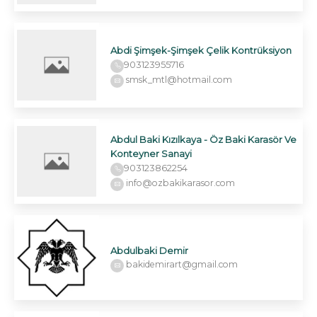
Abdi Şimşek-Şimşek Çelik Kontrüksiyon
903123955716
smsk_mtl@hotmail.com
Abdul Baki Kızılkaya - Öz Baki Karasör Ve
Konteyner Sanayi
903123862254
info@ozbakikarasor.com
Abdulbaki Demir
bakidemirart@gmail.com