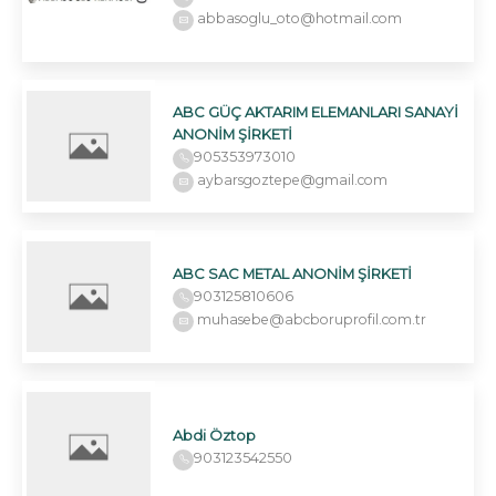
abbasoglu_oto@hotmail.com
ABC GÜÇ AKTARIM ELEMANLARI SANAYİ
ANONİM ŞİRKETİ
905353973010
aybarsgoztepe@gmail.com
ABC SAC METAL ANONİM ŞİRKETİ
903125810606
muhasebe@abcboruprofil.com.tr
Abdi Öztop
903123542550