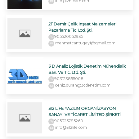
info@2n-cam.com
2T Demir Çelik İnşaat Malzemeleri
Pazarlama Tic. Ltd. Şti.
905520052935
mehmetcantugay1@gmail.com
3 D Analiz Lojistik Denetim Mühendislik
San. Ve Tic. Ltd. Şti.
903123855008
deniz.duran@3ddenetim.com
312 LİFE YAZILIM ORGANİZASYON
SANAYİ VE TİCARET LİMİTED ŞİRKETİ
905325785260
info@312life.com