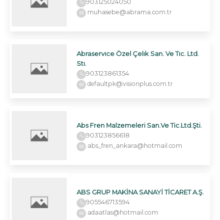
903125024050
muhasebe@abrama.com.tr
Abraservıce Özel Çelık San. Ve Tıc. Ltd.
Stı.
903123861354
defaultpk@visionplus.com.tr
Abs Fren Malzemeleri San.Ve Tic.Ltd.Şti.
903123856618
abs_fren_ankara@hotmail.com
ABS GRUP MAKİNA SANAYİ TİCARET A.Ş.
905546713594
adaatlas@hotmail.com