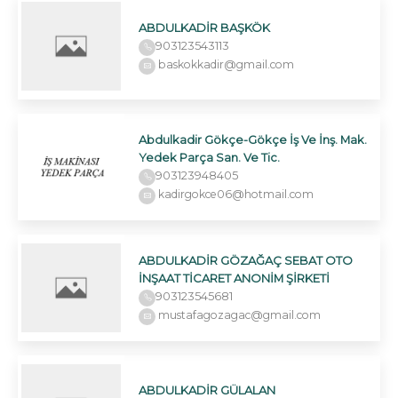
ABDULKADİR BAŞKÖK
903123543113
baskokkadir@gmail.com
Abdulkadir Gökçe-Gökçe İş Ve İnş. Mak.
Yedek Parça San. Ve Tic.
903123948405
kadirgokce06@hotmail.com
ABDULKADİR GÖZAĞAÇ SEBAT OTO
İNŞAAT TİCARET ANONİM ŞİRKETİ
903123545681
mustafagozagac@gmail.com
ABDULKADİR GÜLALAN