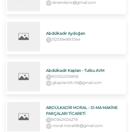
dinamikcnc@gmail.com
Abdülkadir Aydoğan
3125364893544
Abdülkadir Kaplan - Tutku AVM
905322255856
gkaplan06.06@gmail.com
ABDÜLKADİR MORAL - Sİ-MA MAKİNE
PARÇALARI TİCARETİ
905421024276
moral.moral68@gmail.com