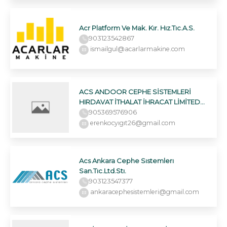
Acr Platform Ve Mak. Kır. Hız.Tıc.A.S.
903123542867
ismailgul@acarlarmakine.com
ACS ANDOOR CEPHE SİSTEMLERİ
HIRDAVAT İTHALAT İHRACAT LİMİTED
ŞİRKETİ
905369576906
erenkocyıgıt26@gmail.com
Acs Ankara Cephe Sıstemlerı
San.Tıc.Ltd.Stı.
903123547377
ankaracephesistemleri@gmail.com