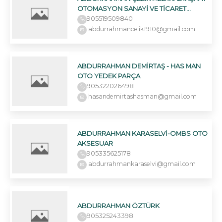
OTOMASYON SANAYİ VE TİCARET
LİMİTED ŞİRKETİ
905519509840
abdurrahmancelik1910@gmail.com
ABDURRAHMAN DEMİRTAŞ - HAS MAN
OTO YEDEK PARÇA
905322026498
hasandemirtashasman@gmail.com
ABDURRAHMAN KARASELVİ-OMBS OTO
AKSESUAR
905335625178
abdurrahmankaraselvi@gmail.com
ABDURRAHMAN ÖZTÜRK
905325243398