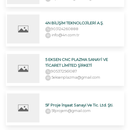
4N BİLİŞİM TEKNOLOJİLERİ A.Ş.
903124260888
info@4n.com.tr
5 EKSEN CNC PLAZMA SANAYİ VE
TİCARET LİMİTED ŞİRKETİ
905372561087
5eksenplazma@gmail.com
5F Proje İnşaat Sanayi Ve Tic. Ltd. Şti.
5fprojem@gmail.com