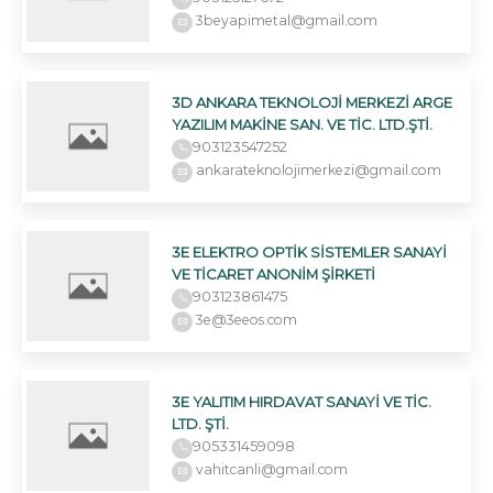
3beyapimetal@gmail.com
3D ANKARA TEKNOLOJİ MERKEZİ ARGE
YAZILIM MAKİNE SAN. VE TİC. LTD.ŞTİ.
903123547252
ankarateknolojimerkezi@gmail.com
3E ELEKTRO OPTİK SİSTEMLER SANAYİ
VE TİCARET ANONİM ŞİRKETİ
903123861475
3e@3eeos.com
3E YALITIM HIRDAVAT SANAYİ VE TİC.
LTD. ŞTİ.
905331459098
vahitcanli@gmail.com