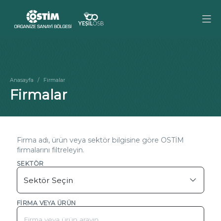
Anasayfa
Firmalar
Firmalar
Firma adı, ürün veya sektör bilgisine göre OSTİM
firmalarını filtreleyin.
SEKTÖR
FIRMA VEYA ÜRÜN