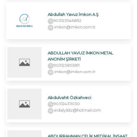
Abdullah Yavuz İmkon A.Ş
903123546892
imkon@imkon.com.tr
ABDULLAH YAVUZ İMKON METAL
ANONİM ŞİRKETİ
903123853811
imkon@imkon.com.tr
Abdulvahit Özkahveci
903124311030
erdalyildiz@hotmail.com
ABDURRAHMAN ÇELİK MEDİKAL İNŞAAT