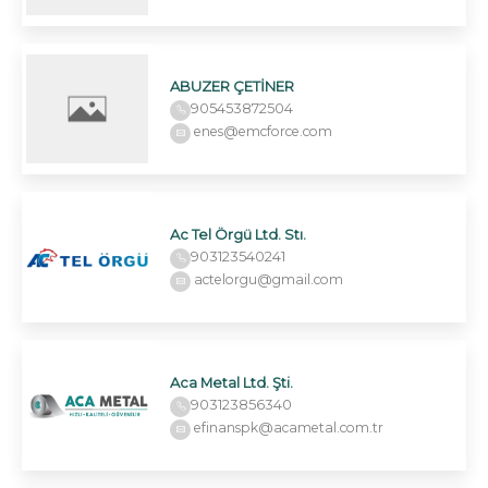
ABUZER ÇETİNER
905453872504
enes@emcforce.com
Ac Tel Örgü Ltd. Stı.
903123540241
actelorgu@gmail.com
Aca Metal Ltd. Şti.
903123856340
efinanspk@acametal.com.tr