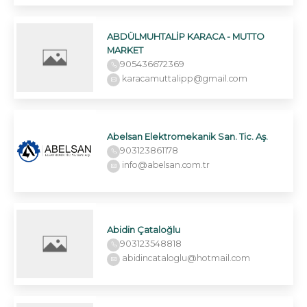
ABDÜLMUHTALİP KARACA - MUTTO
MARKET
905436672369
karacamuttalipp@gmail.com
Abelsan Elektromekanik San. Tic. Aş.
903123861178
info@abelsan.com.tr
Abidin Çataloğlu
903123548818
abidincataloglu@hotmail.com