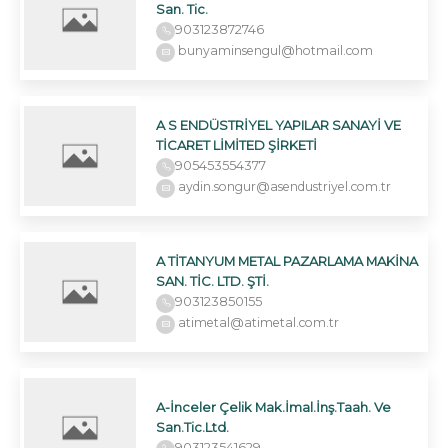
San. Tic.
903123872746
bunyaminsengul@hotmail.com
A S ENDÜSTRİYEL YAPILAR SANAYİ VE
TİCARET LİMİTED ŞİRKETİ
905453554377
aydin.songur@asendustriyel.com.tr
A TİTANYUM METAL PAZARLAMA MAKİNA
SAN. TİC. LTD. ŞTİ.
903123850155
atimetal@atimetal.com.tr
A-İnceler Çelik Mak.İmal.İnş.Taah. Ve
San.Tic.Ltd.
903123541629