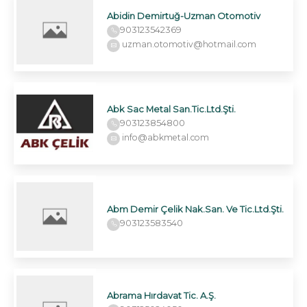
Abidin Demirtuğ-Uzman Otomotiv
903123542369
uzman.otomotiv@hotmail.com
Abk Sac Metal San.Tic.Ltd.Şti.
903123854800
info@abkmetal.com
Abm Demir Çelik Nak.San. Ve Tic.Ltd.Şti.
903123583540
Abrama Hırdavat Tic. A.Ş.