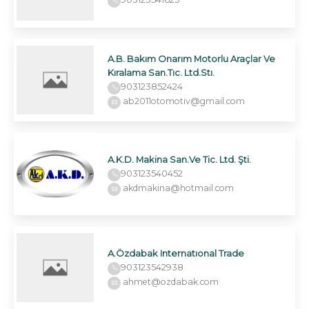
A.B. Bakım Onarım Motorlu Araçlar Ve
Kıralama San.Tıc. Ltd.Stı.
903123852424
ab2011otomotiv@gmail.com
A.K.D. Makina San.Ve Tic. Ltd. Şti.
903123540452
akdmakina@hotmail.com
A.Özdabak Internatıonal Trade
903123542938
ahmet@ozdabak.com