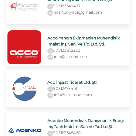
903123549497
acarturkyapi@gmail.com
Acco Yangın Ekipmanları Mühendislik
İmalat İnş. San. Ve Tic. Ltd. Şti.
903123852262
info@accofire.com
Acd İnşaat Ticaret Ltd. Şti.
903124734181
info@acdinsaat.com
Acenko Mühendislik Danışmanlık Enerji
İnş.Taah.Mak.İml.San.Ve Tic.Ltd.Şti.
903123545460