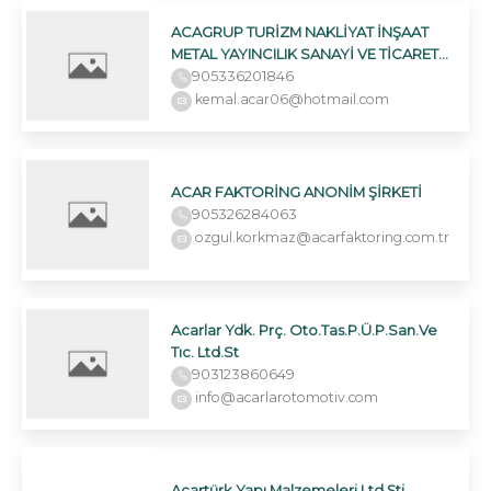
ACAGRUP TURİZM NAKLİYAT İNŞAAT
METAL YAYINCILIK SANAYİ VE TİCARET
LİMİTED ŞİRKETİ
905336201846
kemal.acar06@hotmail.com
ACAR FAKTORİNG ANONİM ŞİRKETİ
905326284063
ozgul.korkmaz@acarfaktoring.com.tr
Acarlar Ydk. Prç. Oto.Tas.P.Ü.P.San.Ve
Tıc. Ltd.St
903123860649
info@acarlarotomotiv.com
Acartürk Yapı Malzemeleri Ltd.Şti.