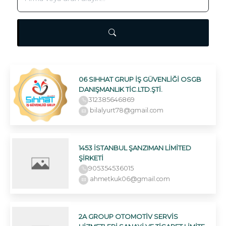
06 SIHHAT GRUP İŞ GÜVENLİĞİ OSGB
DANIŞMANLIK TİC.LTD.ŞTİ.
312385646869
bilalyurt78@gmail.com
1453 İSTANBUL ŞANZIMAN LİMİTED
ŞİRKETİ
905354536015
ahmetkuk06@gmail.com
2A GROUP OTOMOTİV SERVİS