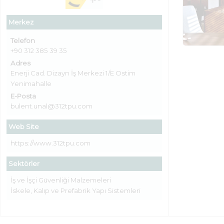
Merkez
Telefon
+90 312 385 39 35
Adres
Enerji Cad. Dizayn İş Merkezi 1/E Ostim
Yenimahalle
E-Posta
bulent.unal@312tpu.com
Web Site
https://www.312tpu.com
Sektörler
İş ve İşçi Güvenliği Malzemeleri
İskele, Kalıp ve Prefabrik Yapı Sistemleri