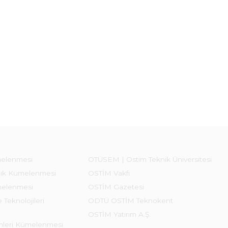
melenmesi
OTÜSEM | Ostim Teknik Üniversitesi
lık Kümelenmesi
OSTİM Vakfı
melenmesi
OSTİM Gazetesi
 Teknolojileri
ODTÜ OSTİM Teknokent
OSTİM Yatırım A.Ş.
emleri Kümelenmesi