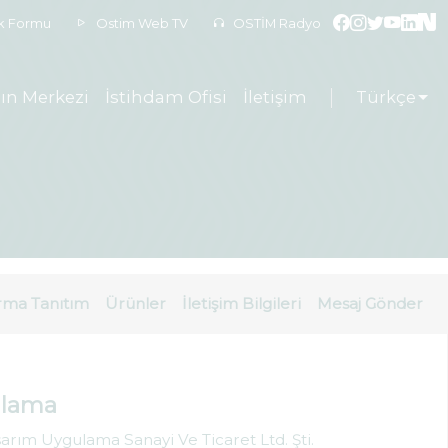
ek Formu
Ostim Web TV
OSTİM Radyo
ın Merkezi
İstihdam Ofisi
İletişim
Türkçe
rma Tanıtım
Ürünler
İletişim Bilgileri
Mesaj Gönder
ulama
sarım Uygulama Sanayi Ve Ticaret Ltd. Şti.