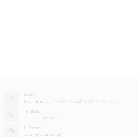
Adres
100. Yıl Bulvarı No:101/A 06374 OSTİM/Ankara
Telefon
+90 312 385 50 90
E-Posta
ostim@ostim.org.tr