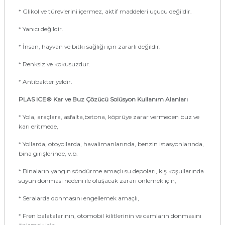
* Glikol ve türevlerini içermez, aktif maddeleri uçucu değildir.
* Yanıcı değildir.
* İnsan, hayvan ve bitki sağlığı için zararlı değildir.
* Renksiz ve kokusuzdur.
* Antibakteriyeldir.
PLAS ICE®
Kar ve Buz Çözücü Solüsyon Kullanım Alanları
* Yola, araçlara, asfalta,betona, köprüye zarar vermeden buz ve
karı eritmede,
* Yollarda, otoyollarda, havalimanlarında, benzin istasyonlarında,
bina girişlerinde, v.b.
* Binaların yangın söndürme amaçlı su depoları, kış koşullarında
suyun donması nedeni ile oluşacak zararı önlemek için,
* Seralarda donmasını engellemek amaçlı,
* Fren balatalarının, otomobil kilitlerinin ve camların donmasını