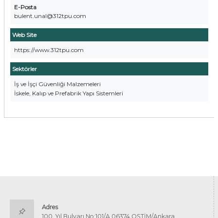
E-Posta
bulent.unal@312tpu.com
Web Site
https://www.312tpu.com
Sektörler
İş ve İşçi Güvenliği Malzemeleri
İskele, Kalıp ve Prefabrik Yapı Sistemleri
Adres
100. Yıl Bulvarı No:101/A 06374 OSTİM/Ankara