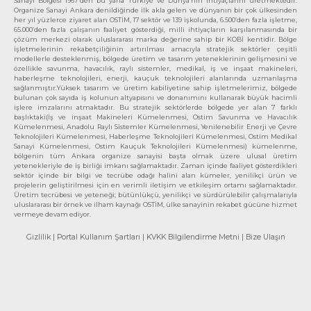
Sanayi Bölgesi 1967’den bu yana Türkiye ve Dünya’nın ihtiyaçlarını üretmektedir.
Organize Sanayi Ankara denildiğinde ilk akla gelen ve dünyanın bir çok ülkesinden
her yıl yüzlerce ziyaret alan OSTİM, 17 sektör ve 139 işkolunda, 6.500’den fazla işletme,
65.000’den fazla çalışanın faaliyet gösterdiği, milli ihtiyaçların karşılanmasında bir
çözüm merkezi olarak uluslararası marka değerine sahip bir KOBİ kentidir. Bölge
işletmelerinin rekabetçiliğinin artırılması amacıyla stratejik sektörler çeşitli
modellerle desteklenmiş, bölgede üretim ve tasarım yeteneklerinin gelişmesini ve
özellikle savunma, havacılık, raylı sistemler, medikal, iş ve inşaat makineleri,
haberleşme teknolojileri, enerji, kauçuk teknolojileri alanlarında uzmanlaşma
sağlanmıştır.Yüksek tasarım ve üretim kabiliyetine sahip işletmelerimiz, bölgede
bulunan çok sayıda iş kolunun altyapısını ve donanımını kullanarak büyük hacimli
işlere imzalarını atmaktadır. Bu stratejik sektörlerde bölgede yer alan 7 farklı
başlıktaki(İş ve inşaat Makineleri Kümelenmesi, Ostim Savunma ve Havacılık
Kümelenmesi, Anadolu Raylı Sistemler Kümelenmesi, Yenilenebilir Enerji ve Çevre
Teknolojileri Kümelenmesi, Haberleşme Teknolojileri Kümelenmesi, Ostim Medikal
Sanayi Kümelenmesi, Ostim Kauçuk Teknolojileri Kümelenmesi) kümelenme,
bölgenin tüm Ankara organize sanayisi başta olmak üzere ulusal üretim
yetenekleriyle de iş birliği imkanı sağlamaktadır. Zaman içinde faaliyet gösterdikleri
sektör içinde bir bilgi ve tecrübe odağı halini alan kümeler, yenilikçi ürün ve
projelerin geliştirilmesi için en verimli iletişim ve etkileşim ortamı sağlamaktadır.
Üretim tecrübesi ve yeteneği; bütünlükçü, yenilikçi ve sürdürülebilir çalışmalarıyla
uluslararası bir örnek ve ilham kaynağı OSTİM, ülke sanayinin rekabet gücüne hizmet
vermeye devam ediyor.
Gizlilik
| Portal Kullanım Şartları
| KVKK Bilgilendirme Metni
| Bize Ulaşın