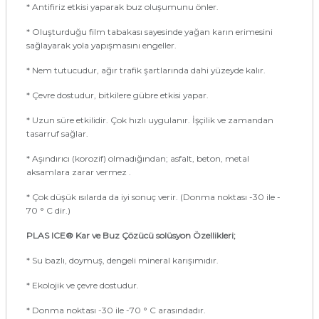
* Antifiriz etkisi yaparak buz oluşumunu önler.
* Oluşturduğu film tabakası sayesinde yağan karın erimesini
sağlayarak yola yapışmasını engeller.
* Nem tutucudur, ağır trafik şartlarında dahi yüzeyde kalır.
* Çevre dostudur, bitkilere gübre etkisi yapar.
* Uzun süre etkilidir. Çok hızlı uygulanır. İşçilik ve zamandan
tasarruf sağlar.
* Aşındırıcı (korozif) olmadığından; asfalt, beton, metal
aksamlara zarar vermez .
* Çok düşük ısılarda da iyi sonuç verir. (Donma noktası -30 ile -
70 ° C dir.)
PLAS ICE®
Kar ve Buz Çözücü solüsyon Özellikleri;
* Su bazlı, doymuş, dengeli mineral karışımıdır.
* Ekolojik ve çevre dostudur.
* Donma noktası -30 ile -70 ° C arasındadır.