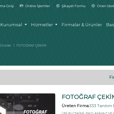
ma Girişi
Online İşlemler
Şikayet Formu
Öneri İst
Kurumsal
Hizmetler
Firmalar & Ürünler
Bas
Ürünler
FOTOĞRAF ÇEKİMİ
Fi
FOTOĞRAF ÇEKİ
Üreten Firma:
333 Tanıtım 
ÜRÜN ÇEKİMİ, PASLANMAZ VE 