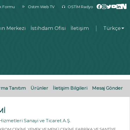
ek Formu
Ostim Web TV
OSTİM Radyo
ın Merkezi
İstihdam Ofisi
İletişim
Türkçe
rma Tanıtım
Ürünler
İletişim Bilgileri
Mesaj Gönder
Mİ
Hizmetleri Sanayi ve Ticaret A.Ş.
KROM ÇEKİMİ, YEMEK VE MENÜ ÇEKİMİ, FABRİKA VE ŞANTİYE