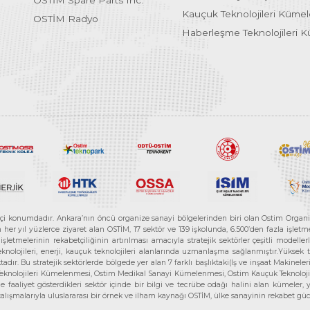
OSTİM Spare Parts Inc.
Kauçuk Teknolojileri Küme
OSTİM Radyo
Haberleşme Teknolojileri 
etçi konumdadır. Ankara’nın öncü organize sanayi bölgelerinden biri olan Ostim Organi
 yıl yüzlerce ziyaret alan OSTİM, 17 sektör ve 139 işkolunda, 6.500’den fazla işletme, 
letmelerinin rekabetçiliğinin artırılması amacıyla stratejik sektörler çeşitli modelle
teknolojileri, enerji, kauçuk teknolojileri alanlarında uzmanlaşma sağlanmıştır.Yüksek
tadır. Bu stratejik sektörlerde bölgede yer alan 7 farklı başlıktaki(İş ve inşaat Maki
e Teknolojileri Kümelenmesi, Ostim Medikal Sanayi Kümelenmesi, Ostim Kauçuk Teknolo
faaliyet gösterdikleri sektör içinde bir bilgi ve tecrübe odağı halini alan kümeler, yen
r çalışmalarıyla uluslararası bir örnek ve ilham kaynağı OSTİM, ülke sanayinin rekabet