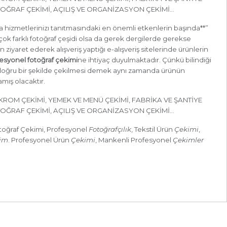
OĞRAF ÇEKİMİ, AÇILIŞ VE ORGANİZASYON ÇEKİMİ...
da hizmetlerinizı tanıtmasındaki en önemli etkenlerin başında**”
irçok farklı fotoğraf çeşidi olsa da gerek dergilerde gerekse
ziyaret ederek alışveriş yaptığı e-alışveriş sitelerinde ürünlerin
esyonel fotoğraf çekimi
ne ihtiyaç duyulmaktadır. Çünkü bilindiği
n doğru bir şekilde çekilmesi demek aynı zamanda ürünün
lamış olacaktır.
KROM ÇEKİMİ, YEMEK VE MENÜ ÇEKİMİ, FABRİKA VE ŞANTİYE
OĞRAF ÇEKİMİ, AÇILIŞ VE ORGANİZASYON ÇEKİMİ...
toğraf Çekimi, Profesyonel
Fotoğrafçılık
, Tekstil Ürün
Çekimi
,
im
. Profesyonel Ürün
Çekimi
, Mankenli Profesyonel
Çekimler