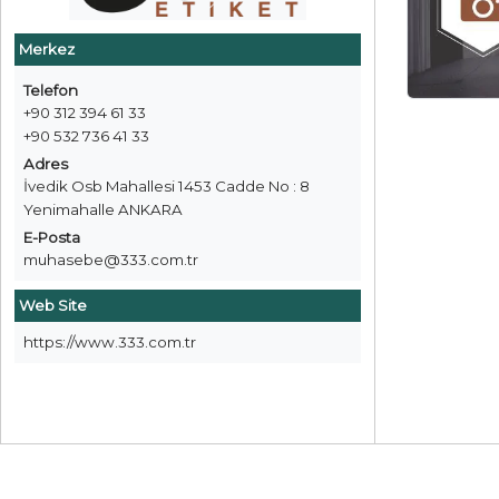
Merkez
Telefon
+90 312 394 61 33
+90 532 736 41 33
Adres
İvedik Osb Mahallesi 1453 Cadde No : 8
Yenimahalle ANKARA
E-Posta
muhasebe@333.com.tr
Web Site
https://www.333.com.tr