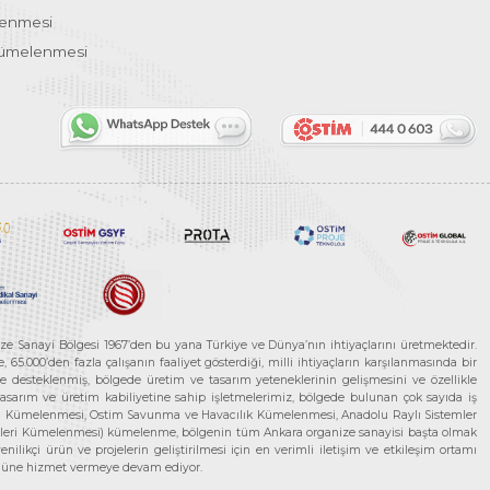
lenmesi
Kümelenmesi
ze Sanayi Bölgesi 1967’den bu yana Türkiye ve Dünya’nın ihtiyaçlarını üretmektedir.
65.000’den fazla çalışanın faaliyet gösterdiği, milli ihtiyaçların karşılanmasında bir
rle desteklenmiş, bölgede üretim ve tasarım yeteneklerinin gelişmesini ve özellikle
 tasarım ve üretim kabiliyetine sahip işletmelerimiz, bölgede bulunan çok sayıda iş
neleri Kümelenmesi, Ostim Savunma ve Havacılık Kümelenmesi, Anadolu Raylı Sistemler
jileri Kümelenmesi) kümelenme, bölgenin tüm Ankara organize sanayisi başta olmak
ilikçi ürün ve projelerin geliştirilmesi için en verimli iletişim ve etkileşim ortamı
 gücüne hizmet vermeye devam ediyor.