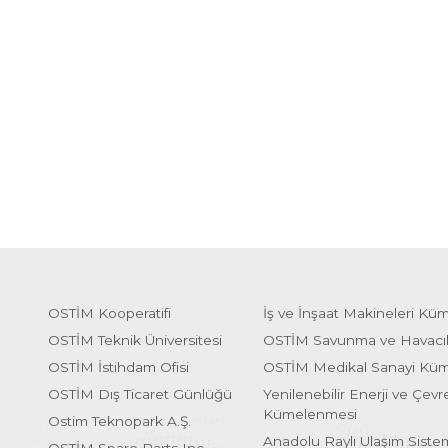
OSTİM Kooperatifi
İş ve İnşaat Makineleri Kü
OSTİM Teknik Üniversitesi
OSTİM Savunma ve Havacı
OSTİM İstihdam Ofisi
OSTİM Medikal Sanayi Kü
OSTİM Dış Ticaret Günlüğü
Yenilenebilir Enerji ve Çevre
Kümelenmesi
Ostim Teknopark A.Ş.
Anadolu Raylı Ulaşım Sist