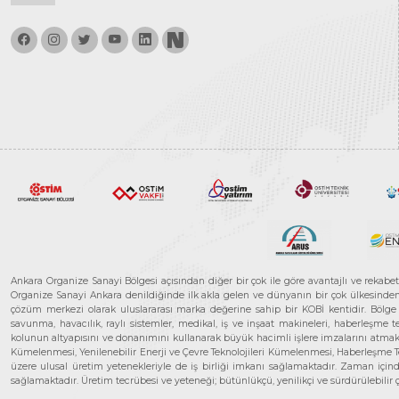
Ankara Organize Sanayi Bölgesi açısından diğer bir çok ile göre avantajlı ve rekab
Organize Sanayi Ankara denildiğinde ilk akla gelen ve dünyanın bir çok ülkesinden her
çözüm merkezi olarak uluslararası marka değerine sahip bir KOBİ kentidir. Bölge iş
savunma, havacılık, raylı sistemler, medikal, iş ve inşaat makineleri, haberleşme 
kolunun altyapısını ve donanımını kullanarak büyük hacimli işlere imzalarını atmak
Kümelenmesi, Yenilenebilir Enerji ve Çevre Teknolojileri Kümelenmesi, Haberleşm
üzere ulusal üretim yetenekleriyle de iş birliği imkanı sağlamaktadır. Zaman içinde 
sağlamaktadır. Üretim tecrübesi ve yeteneği; bütünlükçü, yenilikçi ve sürdürülebili