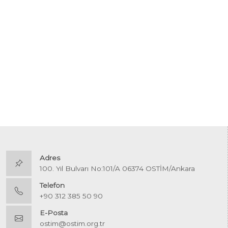
Adres
100. Yıl Bulvarı No:101/A 06374 OSTİM/Ankara
Telefon
+90 312 385 50 90
E-Posta
ostim@ostim.org.tr