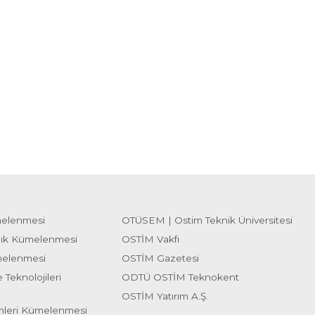
melenmesi
OTÜSEM | Ostim Teknik Üniversitesi
lık Kümelenmesi
OSTİM Vakfı
melenmesi
OSTİM Gazetesi
 Teknolojileri
ODTÜ OSTİM Teknokent
OSTİM Yatırım A.Ş.
emleri Kümelenmesi