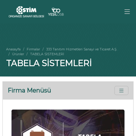
Anasayfa
Firmalar
333 Tanıtım Hizmetleri Sanayi ve Ticaret A.Ş.
Ürünler
TABELA SİSTEMLERİ
TABELA SİSTEMLERİ
Firma Menüsü