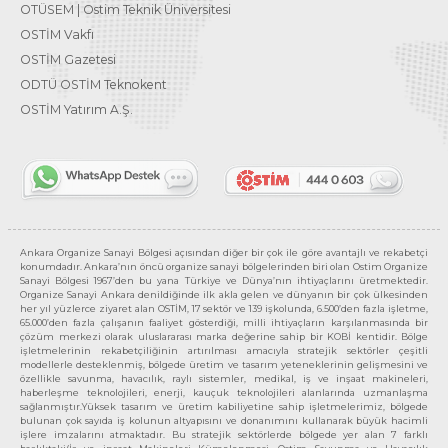
OTÜSEM | Ostim Teknik Üniversitesi
OSTİM Vakfı
OSTİM Gazetesi
ODTÜ OSTİM Teknokent
OSTİM Yatırım A.Ş.
Ankara Organize Sanayi Bölgesi açısından diğer bir çok ile göre avantajlı ve rekabetçi
konumdadır. Ankara’nın öncü organize sanayi bölgelerinden biri olan Ostim Organize
Sanayi Bölgesi 1967’den bu yana Türkiye ve Dünya’nın ihtiyaçlarını üretmektedir.
Organize Sanayi Ankara denildiğinde ilk akla gelen ve dünyanın bir çok ülkesinden
her yıl yüzlerce ziyaret alan OSTİM, 17 sektör ve 139 işkolunda, 6.500’den fazla işletme,
65.000’den fazla çalışanın faaliyet gösterdiği, milli ihtiyaçların karşılanmasında bir
çözüm merkezi olarak uluslararası marka değerine sahip bir KOBİ kentidir. Bölge
işletmelerinin rekabetçiliğinin artırılması amacıyla stratejik sektörler çeşitli
modellerle desteklenmiş, bölgede üretim ve tasarım yeteneklerinin gelişmesini ve
özellikle savunma, havacılık, raylı sistemler, medikal, iş ve inşaat makineleri,
haberleşme teknolojileri, enerji, kauçuk teknolojileri alanlarında uzmanlaşma
sağlanmıştır.Yüksek tasarım ve üretim kabiliyetine sahip işletmelerimiz, bölgede
bulunan çok sayıda iş kolunun altyapısını ve donanımını kullanarak büyük hacimli
işlere imzalarını atmaktadır. Bu stratejik sektörlerde bölgede yer alan 7 farklı