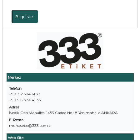
Bilgi İste
Merkez
Telefon
+90 312 394 61 33
+90 532 736 41 33
Adres
İvedik Osb Mahallesi 1453 Cadde No : 8 Yenimahalle ANKARA
E-Posta
muhasebe@333.com.tr
Web Site