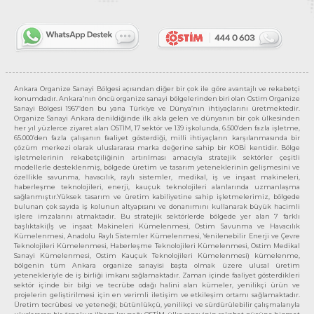
Ankara Organize Sanayi Bölgesi açısından diğer bir çok ile göre avantajlı ve rekabetçi
konumdadır. Ankara’nın öncü organize sanayi bölgelerinden biri olan Ostim Organize
Sanayi Bölgesi 1967’den bu yana Türkiye ve Dünya’nın ihtiyaçlarını üretmektedir.
Organize Sanayi Ankara denildiğinde ilk akla gelen ve dünyanın bir çok ülkesinden
her yıl yüzlerce ziyaret alan OSTİM, 17 sektör ve 139 işkolunda, 6.500’den fazla işletme,
65.000’den fazla çalışanın faaliyet gösterdiği, milli ihtiyaçların karşılanmasında bir
çözüm merkezi olarak uluslararası marka değerine sahip bir KOBİ kentidir. Bölge
işletmelerinin rekabetçiliğinin artırılması amacıyla stratejik sektörler çeşitli
modellerle desteklenmiş, bölgede üretim ve tasarım yeteneklerinin gelişmesini ve
özellikle savunma, havacılık, raylı sistemler, medikal, iş ve inşaat makineleri,
haberleşme teknolojileri, enerji, kauçuk teknolojileri alanlarında uzmanlaşma
sağlanmıştır.Yüksek tasarım ve üretim kabiliyetine sahip işletmelerimiz, bölgede
bulunan çok sayıda iş kolunun altyapısını ve donanımını kullanarak büyük hacimli
işlere imzalarını atmaktadır. Bu stratejik sektörlerde bölgede yer alan 7 farklı
başlıktaki(İş ve inşaat Makineleri Kümelenmesi, Ostim Savunma ve Havacılık
Kümelenmesi, Anadolu Raylı Sistemler Kümelenmesi, Yenilenebilir Enerji ve Çevre
Teknolojileri Kümelenmesi, Haberleşme Teknolojileri Kümelenmesi, Ostim Medikal
Sanayi Kümelenmesi, Ostim Kauçuk Teknolojileri Kümelenmesi) kümelenme,
bölgenin tüm Ankara organize sanayisi başta olmak üzere ulusal üretim
yetenekleriyle de iş birliği imkanı sağlamaktadır. Zaman içinde faaliyet gösterdikleri
sektör içinde bir bilgi ve tecrübe odağı halini alan kümeler, yenilikçi ürün ve
projelerin geliştirilmesi için en verimli iletişim ve etkileşim ortamı sağlamaktadır.
Üretim tecrübesi ve yeteneği; bütünlükçü, yenilikçi ve sürdürülebilir çalışmalarıyla