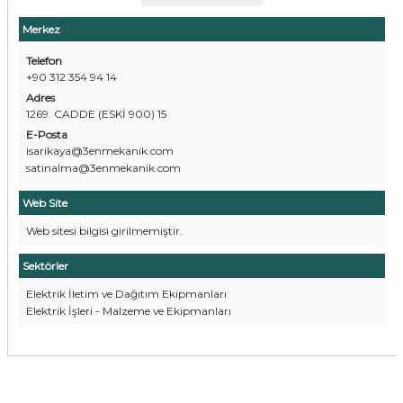
Merkez
Telefon
+90 312 354 94 14
Adres
1269. CADDE (ESKİ 900) 15
E-Posta
isarikaya@3enmekanik.com
satinalma@3enmekanik.com
Web Site
Web sitesi bilgisi girilmemiştir.
Sektörler
Elektrik İletim ve Dağıtım Ekipmanları
Elektrik İşleri - Malzeme ve Ekipmanları