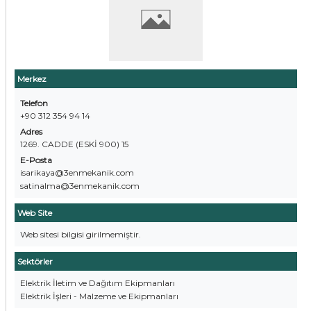
Merkez
Telefon
+90 312 354 94 14
Adres
1269. CADDE (ESKİ 900) 15
E-Posta
isarikaya@3enmekanik.com
satinalma@3enmekanik.com
Web Site
Web sitesi bilgisi girilmemiştir.
Sektörler
Elektrik İletim ve Dağıtım Ekipmanları
Elektrik İşleri - Malzeme ve Ekipmanları