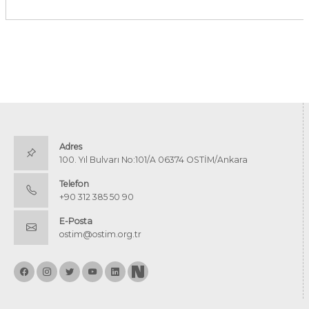
Adres
100. Yıl Bulvarı No:101/A 06374 OSTİM/Ankara
Telefon
+90 312 385 50 90
E-Posta
ostim@ostim.org.tr