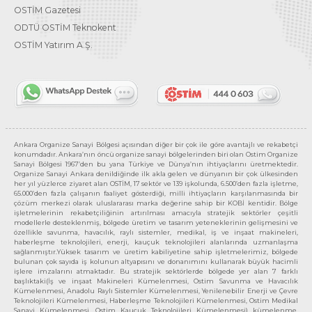
OSTİM Gazetesi
ODTÜ OSTİM Teknokent
OSTİM Yatırım A.Ş.
Ankara Organize Sanayi Bölgesi açısından diğer bir çok ile göre avantajlı ve rekabetçi
konumdadır. Ankara’nın öncü organize sanayi bölgelerinden biri olan Ostim Organize
Sanayi Bölgesi 1967’den bu yana Türkiye ve Dünya’nın ihtiyaçlarını üretmektedir.
Organize Sanayi Ankara denildiğinde ilk akla gelen ve dünyanın bir çok ülkesinden
her yıl yüzlerce ziyaret alan OSTİM, 17 sektör ve 139 işkolunda, 6.500’den fazla işletme,
65.000’den fazla çalışanın faaliyet gösterdiği, milli ihtiyaçların karşılanmasında bir
çözüm merkezi olarak uluslararası marka değerine sahip bir KOBİ kentidir. Bölge
işletmelerinin rekabetçiliğinin artırılması amacıyla stratejik sektörler çeşitli
modellerle desteklenmiş, bölgede üretim ve tasarım yeteneklerinin gelişmesini ve
özellikle savunma, havacılık, raylı sistemler, medikal, iş ve inşaat makineleri,
haberleşme teknolojileri, enerji, kauçuk teknolojileri alanlarında uzmanlaşma
sağlanmıştır.Yüksek tasarım ve üretim kabiliyetine sahip işletmelerimiz, bölgede
bulunan çok sayıda iş kolunun altyapısını ve donanımını kullanarak büyük hacimli
işlere imzalarını atmaktadır. Bu stratejik sektörlerde bölgede yer alan 7 farklı
başlıktaki(İş ve inşaat Makineleri Kümelenmesi, Ostim Savunma ve Havacılık
Kümelenmesi, Anadolu Raylı Sistemler Kümelenmesi, Yenilenebilir Enerji ve Çevre
Teknolojileri Kümelenmesi, Haberleşme Teknolojileri Kümelenmesi, Ostim Medikal
Sanayi Kümelenmesi, Ostim Kauçuk Teknolojileri Kümelenmesi) kümelenme,