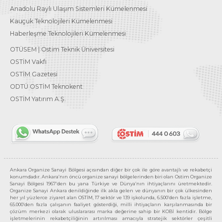
Anadolu Raylı Ulaşım Sistemleri Kümelenmesi
Kauçuk Teknolojileri Kümelenmesi
Haberleşme Teknolojileri Kümelenmesi
OTÜSEM | Ostim Teknik Üniversitesi
OSTİM Vakfı
OSTİM Gazetesi
ODTÜ OSTİM Teknokent
OSTİM Yatırım A.Ş.
Ankara Organize Sanayi Bölgesi açısından diğer bir çok ile göre avantajlı ve rekabetçi
konumdadır. Ankara’nın öncü organize sanayi bölgelerinden biri olan Ostim Organize
Sanayi Bölgesi 1967’den bu yana Türkiye ve Dünya’nın ihtiyaçlarını üretmektedir.
Organize Sanayi Ankara denildiğinde ilk akla gelen ve dünyanın bir çok ülkesinden
her yıl yüzlerce ziyaret alan OSTİM, 17 sektör ve 139 işkolunda, 6.500’den fazla işletme,
65.000’den fazla çalışanın faaliyet gösterdiği, milli ihtiyaçların karşılanmasında bir
çözüm merkezi olarak uluslararası marka değerine sahip bir KOBİ kentidir. Bölge
işletmelerinin rekabetçiliğinin artırılması amacıyla stratejik sektörler çeşitli