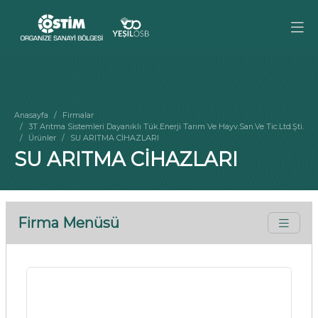
Anasayfa
Firmalar
3T Arıtma Sistemleri Dayanıklı Tük.Enerji Tarım Ve Hayv.San.Ve Tic.Ltd.Şti.
Ürünler
SU ARITMA CİHAZLARI
SU ARITMA CİHAZLARI
Firma Menüsü