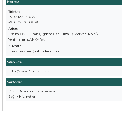
Merkez
Telefon
+90 312 394 65 76
+90 532 626 69 38
Adres
Ostim OSB Turan Çiğdem Cad. Hızal İş Merkezi No:3/2
Yenimahalle/ANKARA
E-Posta
huseyinseyhan@3tmakine.com
Web Site
http://www.3tmakine.com
Sektörler
Çevre Düzenlemesi ve Peyzaj
Sağlık Hizmetleri