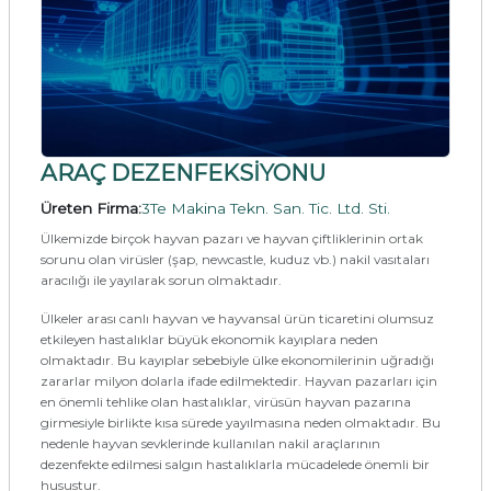
ARAÇ DEZENFEKSİYONU
Üreten Firma:
3Te Makina Tekn. San. Tic. Ltd. Sti.
Ülkemizde birçok hayvan pazarı ve hayvan çiftliklerinin ortak
sorunu olan virüsler (şap, newcastle, kuduz vb.) nakil vasıtaları
aracılığı ile yayılarak sorun olmaktadır.
Ülkeler arası canlı hayvan ve hayvansal ürün ticaretini olumsuz
etkileyen hastalıklar büyük ekonomik kayıplara neden
olmaktadır. Bu kayıplar sebebiyle ülke ekonomilerinin uğradığı
zararlar milyon dolarla ifade edilmektedir. Hayvan pazarları için
en önemli tehlike olan hastalıklar, virüsün hayvan pazarına
girmesiyle birlikte kısa sürede yayılmasına neden olmaktadır. Bu
nedenle hayvan sevklerinde kullanılan nakil araçlarının
dezenfekte edilmesi salgın hastalıklarla mücadelede önemli bir
husustur.