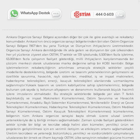
Ankara Organize Sanayi Bölgesi açısından diğer bir çok ile göre avantajlı ve rekabetçi
konumdadır. Ankara’nın öncü organize sanayi bölgelerinden biri olan Ostim Organize
Sanayi Bölgesi 1967’den bu yana Türkiye ve Dünya’nın ihtiyaçlarını üretmektedir.
Organize Sanayi Ankara denildiğinde ilk akla gelen ve dünyanın bir çok ülkesinden
her yıl yüzlerce ziyaret alan OSTİM, 17 sektör ve 139 işkolunda, 6.500’den fazla işletme,
65.000’den fazla çalışanın faaliyet gösterdiği, milli ihtiyaçların karşılanmasında bir
çözüm merkezi olarak uluslararası marka değerine sahip bir KOBİ kentidir. Bölge
işletmelerinin rekabetçiliğinin artırılması amacıyla stratejik sektörler çeşitli
modellerle desteklenmiş, bölgede üretim ve tasarım yeteneklerinin gelişmesini ve
özellikle savunma, havacılık, raylı sistemler, medikal, iş ve inşaat makineleri,
haberleşme teknolojileri, enerji, kauçuk teknolojileri alanlarında uzmanlaşma
sağlanmıştır.Yüksek tasarım ve üretim kabiliyetine sahip işletmelerimiz, bölgede
bulunan çok sayıda iş kolunun altyapısını ve donanımını kullanarak büyük hacimli
işlere imzalarını atmaktadır. Bu stratejik sektörlerde bölgede yer alan 7 farklı
başlıktaki(İş ve inşaat Makineleri Kümelenmesi, Ostim Savunma ve Havacılık
Kümelenmesi, Anadolu Raylı Sistemler Kümelenmesi, Yenilenebilir Enerji ve Çevre
Teknolojileri Kümelenmesi, Haberleşme Teknolojileri Kümelenmesi, Ostim Medikal
Sanayi Kümelenmesi, Ostim Kauçuk Teknolojileri Kümelenmesi) kümelenme,
bölgenin tüm Ankara organize sanayisi başta olmak üzere ulusal üretim
yetenekleriyle de iş birliği imkanı sağlamaktadır. Zaman içinde faaliyet gösterdikleri
sektör içinde bir bilgi ve tecrübe odağı halini alan kümeler, yenilikçi ürün ve
projelerin geliştirilmesi için en verimli iletişim ve etkileşim ortamı sağlamaktadır.
Üretim tecrübesi ve yeteneği; bütünlükçü, yenilikçi ve sürdürülebilir çalışmalarıyla
uluslararası bir örnek ve ilham kaynağı OSTİM, ülke sanayinin rekabet gücüne hizmet