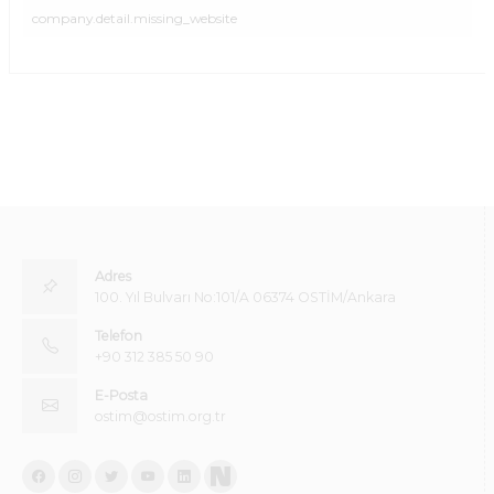
company.detail.missing_website
Adres
100. Yıl Bulvarı No:101/A 06374 OSTİM/Ankara
Telefon
+90 312 385 50 90
E-Posta
ostim@ostim.org.tr