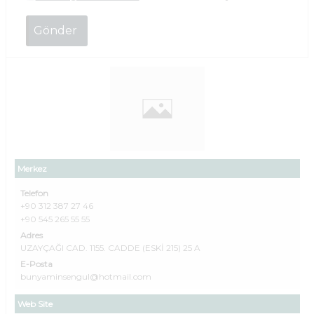
Merkez
Telefon
+90 312 387 27 46
+90 545 265 55 55
Adres
UZAYÇAĞI CAD. 1155. CADDE (ESKİ 215) 25 A
E-Posta
bunyaminsengul@hotmail.com
Web Site