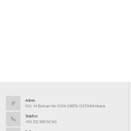
Adres
100. Yıl Bulvarı No:101/A 06374 OSTİM/Ankara
Telefon
+90 312 385 50 90