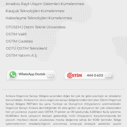
Anadolu Raylı Ulaşım Sistemleri Kümelenmesi
Kauçuk Teknolojileri Kümelenmesi
Haberleşme Teknolojileri Kümelenmesi
OTÜSEM | Ostim Teknik Üniversitesi
OSTİM Vakfı
OSTİM Gazetesi
ODTÜ OSTİM Teknokent
OSTİM Yatırım A.Ş.
Ankara Organize Sanayi Bölgesi açısından diğer bir çok ile göre avantajlı ve rekabetçi
konumdadır. Ankara’nın öncü organize sanayi bölgelerinden biri olan Ostim Organize
Sanayi Bölgesi 1967’den bu yana Türkiye ve Dünya’nın ihtiyaçlarını üretmektedir.
Organize Sanayi Ankara denildiğinde ilk akla gelen ve dünyanın bir çok ülkesinden
her yıl yüzlerce ziyaret alan OSTİM, 17 sektör ve 139 işkolunda, 6.500’den fazla işletme,
65.000’den fazla çalışanın faaliyet gösterdiği, milli ihtiyaçların karşılanmasında bir
çözüm merkezi olarak uluslararası marka değerine sahip bir KOBİ kentidir. Bölge
işletmelerinin rekabetçiliğinin artırılması amacıyla stratejik sektörler çeşitli