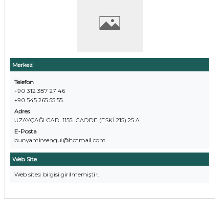
Merkez
Telefon
+90 312 387 27 46
+90 545 265 55 55
Adres
UZAYÇAĞI CAD. 1155. CADDE (ESKİ 215) 25 A
E-Posta
bunyaminsengul@hotmail.com
Web Site
Web sitesi bilgisi girilmemiştir.