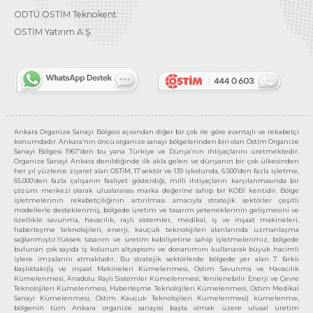
ODTÜ OSTİM Teknokent
OSTİM Yatırım A.Ş.
Ankara Organize Sanayi Bölgesi açısından diğer bir çok ile göre avantajlı ve rekabetçi
konumdadır. Ankara’nın öncü organize sanayi bölgelerinden biri olan Ostim Organize
Sanayi Bölgesi 1967’den bu yana Türkiye ve Dünya’nın ihtiyaçlarını üretmektedir.
Organize Sanayi Ankara denildiğinde ilk akla gelen ve dünyanın bir çok ülkesinden
her yıl yüzlerce ziyaret alan OSTİM, 17 sektör ve 139 işkolunda, 6.500’den fazla işletme,
65.000’den fazla çalışanın faaliyet gösterdiği, milli ihtiyaçların karşılanmasında bir
çözüm merkezi olarak uluslararası marka değerine sahip bir KOBİ kentidir. Bölge
işletmelerinin rekabetçiliğinin artırılması amacıyla stratejik sektörler çeşitli
modellerle desteklenmiş, bölgede üretim ve tasarım yeteneklerinin gelişmesini ve
özellikle savunma, havacılık, raylı sistemler, medikal, iş ve inşaat makineleri,
haberleşme teknolojileri, enerji, kauçuk teknolojileri alanlarında uzmanlaşma
sağlanmıştır.Yüksek tasarım ve üretim kabiliyetine sahip işletmelerimiz, bölgede
bulunan çok sayıda iş kolunun altyapısını ve donanımını kullanarak büyük hacimli
işlere imzalarını atmaktadır. Bu stratejik sektörlerde bölgede yer alan 7 farklı
başlıktaki(İş ve inşaat Makineleri Kümelenmesi, Ostim Savunma ve Havacılık
Kümelenmesi, Anadolu Raylı Sistemler Kümelenmesi, Yenilenebilir Enerji ve Çevre
Teknolojileri Kümelenmesi, Haberleşme Teknolojileri Kümelenmesi, Ostim Medikal
Sanayi Kümelenmesi, Ostim Kauçuk Teknolojileri Kümelenmesi) kümelenme,
bölgenin tüm Ankara organize sanayisi başta olmak üzere ulusal üretim