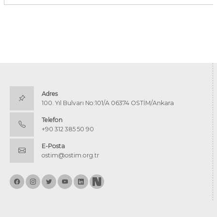
Adres
100. Yıl Bulvarı No:101/A 06374 OSTİM/Ankara
Telefon
+90 312 385 50 90
E-Posta
ostim@ostim.org.tr