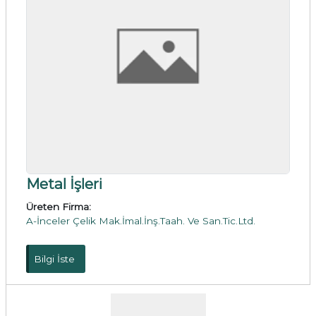
Metal İşleri
Üreten Firma:
A-İnceler Çelik Mak.İmal.İnş.Taah. Ve San.Tic.Ltd.
Bilgi İste