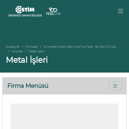
Anasayfa
Firmalar
A-İnceler Çelik Mak.İmal.İnş.Taah. Ve San.Tic.Ltd.
Ürünler
Metal İşleri
Metal İşleri
Firma Menüsü