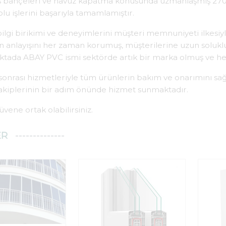
ış bahçeleri ve havuz kapatma konusunda uzmanlaşmış 2700
lu işlerini başarıyla tamamlamıştır.
lgi birikimi ve deneyimlerini müşteri memnuniyeti ilkesiyle
rün anlayışını her zaman korumuş, müşterilerine uzun solukl
ktada ABAY PVC ismi sektörde artık bir marka olmuş ve he
 sonrası hizmetleriyle tüm ürünlerin bakım ve onarımını s
akiplerinin bir adım önünde hizmet sunmaktadır.
vene ortak olabilirsiniz.
ER