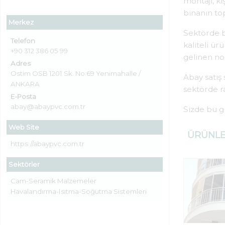
montajı, k
binanın top
Merkez
Sektörde bi
Telefon
kaliteli ü
+90 312 386 05 99
gelinen no
Adres
Ostim OSB 1201 Sk. No:69 Yenimahalle /
Abay satış
ANKARA
sektörde r
E-Posta
abay@abaypvc.com.tr
Sizde bu gü
Web Site
ÜRÜNL
https://abaypvc.com.tr
Sektörler
Cam-Seramik Malzemeler
Havalandırma-Isıtma-Soğutma Sistemleri