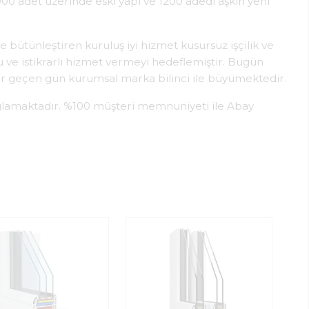
0 adet üzerinde eski yapı ve 1200 adedi aşkın yeni
 bütünleştiren kuruluş iyi hizmet kusursuz işçilik ve
u ve istikrarlı hizmet vermeyi hedeflemiştir. Bugün
r geçen gün kurumsal marka bilinci ile büyümektedir.
ağlamaktadır. %100 müşteri memnuniyeti ile Abay