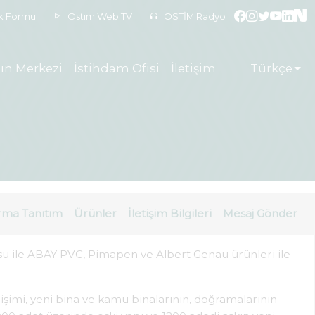
ek Formu
Ostim Web TV
OSTİM Radyo
ın Merkezi
İstihdam Ofisi
İletişim
Türkçe
rma Tanıtım
Ürünler
İletişim Bilgileri
Mesaj Gönder
u ile ABAY PVC, Pimapen ve Albert Genau ürünleri ile
mi, yeni bina ve kamu binalarının, doğramalarının