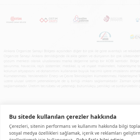
Ankara Organize Sanayi Bölgesi açısından diğer bir çok ile göre avantajlı ve rekab
Organize Sanayi Ankara denildiğinde ilk akla gelen ve dünyanın bir çok ülkesinden her
çözüm merkezi olarak uluslararası marka değerine sahip bir KOBİ kentidir. Bölge iş
savunma, havacılık, raylı sistemler, medikal, iş ve inşaat makineleri, haberleşme 
kolunun altyapısını ve donanımını kullanarak büyük hacimli işlere imzalarını atmak
Kümelenmesi, Yenilenebilir Enerji ve Çevre Teknolojileri Kümelenmesi, Haberleşm
üzere ulusal üretim yetenekleriyle de iş birliği imkanı sağlamaktadır. Zaman içinde 
sağlamaktadır. Üretim tecrübesi ve yeteneği; bütünlükçü, yenilikçi ve sürdürülebili
Bu sitede kullanılan çerezler hakkında
Çerezleri, sitenin performans ve kullanımı hakkında bilgi topla
sosyal medya özellikleri sağlamak, içerik ve reklamları gelişti
özelleştirmek için kullanıyoruz.
Daha fazla bilgi edinin