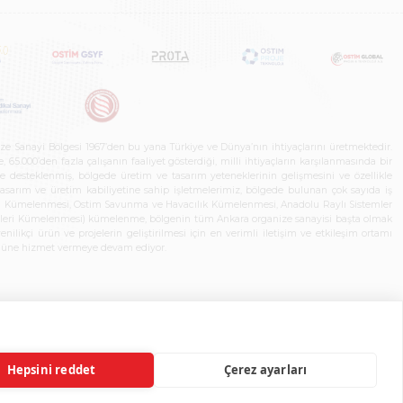
ze Sanayi Bölgesi 1967’den bu yana Türkiye ve Dünya’nın ihtiyaçlarını üretmektedir.
65.000’den fazla çalışanın faaliyet gösterdiği, milli ihtiyaçların karşılanmasında bir
rle desteklenmiş, bölgede üretim ve tasarım yeteneklerinin gelişmesini ve özellikle
 tasarım ve üretim kabiliyetine sahip işletmelerimiz, bölgede bulunan çok sayıda iş
neleri Kümelenmesi, Ostim Savunma ve Havacılık Kümelenmesi, Anadolu Raylı Sistemler
jileri Kümelenmesi) kümelenme, bölgenin tüm Ankara organize sanayisi başta olmak
ilikçi ürün ve projelerin geliştirilmesi için en verimli iletişim ve etkileşim ortamı
 gücüne hizmet vermeye devam ediyor.
Hepsini reddet
Çerez ayarları