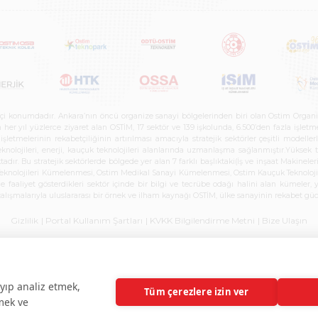
etçi konumdadır. Ankara’nın öncü organize sanayi bölgelerinden biri olan Ostim Organi
 yıl yüzlerce ziyaret alan OSTİM, 17 sektör ve 139 işkolunda, 6.500’den fazla işletme, 
letmelerinin rekabetçiliğinin artırılması amacıyla stratejik sektörler çeşitli modelle
teknolojileri, enerji, kauçuk teknolojileri alanlarında uzmanlaşma sağlanmıştır.Yüksek
tadır. Bu stratejik sektörlerde bölgede yer alan 7 farklı başlıktaki(İş ve inşaat Maki
e Teknolojileri Kümelenmesi, Ostim Medikal Sanayi Kümelenmesi, Ostim Kauçuk Teknolo
faaliyet gösterdikleri sektör içinde bir bilgi ve tecrübe odağı halini alan kümeler, yen
r çalışmalarıyla uluslararası bir örnek ve ilham kaynağı OSTİM, ülke sanayinin rekabet
Gizlilik
| Portal Kullanım Şartları
| KVKK Bilgilendirme Metni
| Bize Ulaşın
yıp analiz etmek,
Tüm çerezlere izin ver
rmek ve