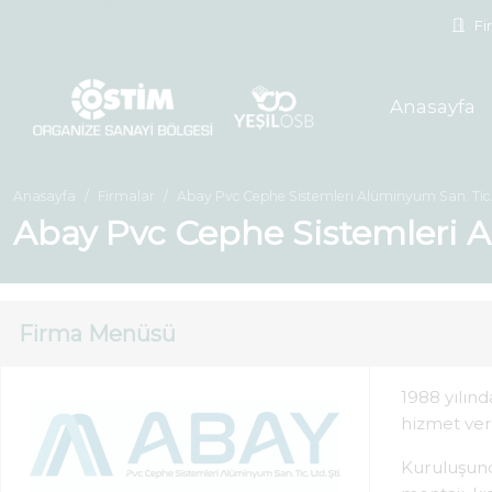
Fir
Anasayfa
Anasayfa
Firmalar
Abay Pvc Cephe Sistemleri Alüminyum San. Tic. 
Abay Pvc Cephe Sistemleri Al
Firma Menüsü
1988 yılın
hizmet ve
Kuruluşund