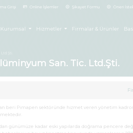
ma Girişi
Online İşlemler
Şikayet Formu
Öneri İst
Kurumsal
Hizmetler
Firmalar & Ürünler
Bas
Ltd.Şti.
üminyum San. Tic. Ltd.Şti.
Fi
dan beri Pimapen sektöründe hizmet veren yönetim kadros
rmektedir.
an günümüze kadar eski yapılarda doğrama pencere değişi