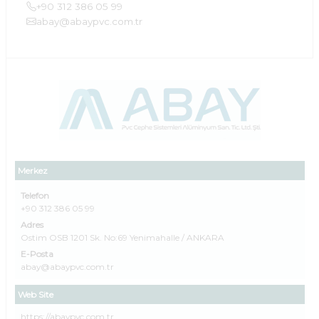
+90 312 386 05 99
abay@abaypvc.com.tr
Merkez
Telefon
+90 312 386 05 99
Adres
Ostim OSB 1201 Sk. No:69 Yenimahalle / ANKARA
E-Posta
abay@abaypvc.com.tr
Web Site
https://abaypvc.com.tr