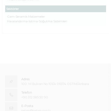
Sektörler
Cam-Seramik Malzemeler
Havalandırma-Isıtma-Soğutma Sistemleri
Adres
100. Yıl Bulvarı No:101/A 06374 OSTİM/Ankara
Telefon
+90 312 385 50 90
E-Posta
ostim@ostim.org.tr