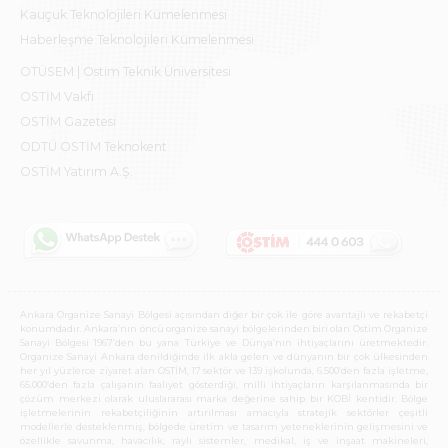
Kauçuk Teknolojileri Kümelenmesi
Haberleşme Teknolojileri Kümelenmesi
OTÜSEM | Ostim Teknik Üniversitesi
OSTİM Vakfı
OSTİM Gazetesi
ODTÜ OSTİM Teknokent
OSTİM Yatırım A.Ş.
Ankara Organize Sanayi Bölgesi açısından diğer bir çok ile göre avantajlı ve rekabetçi
konumdadır. Ankara’nın öncü organize sanayi bölgelerinden biri olan Ostim Organize
Sanayi Bölgesi 1967’den bu yana Türkiye ve Dünya’nın ihtiyaçlarını üretmektedir.
Organize Sanayi Ankara denildiğinde ilk akla gelen ve dünyanın bir çok ülkesinden
her yıl yüzlerce ziyaret alan OSTİM, 17 sektör ve 139 işkolunda, 6.500’den fazla işletme,
65.000’den fazla çalışanın faaliyet gösterdiği, milli ihtiyaçların karşılanmasında bir
çözüm merkezi olarak uluslararası marka değerine sahip bir KOBİ kentidir. Bölge
işletmelerinin rekabetçiliğinin artırılması amacıyla stratejik sektörler çeşitli
modellerle desteklenmiş, bölgede üretim ve tasarım yeteneklerinin gelişmesini ve
özellikle savunma, havacılık, raylı sistemler, medikal, iş ve inşaat makineleri,