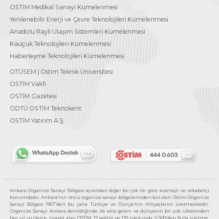
OSTİM Medikal Sanayi Kümelenmesi
Yenilenebilir Enerji ve Çevre Teknolojileri Kümelenmesi
Anadolu Raylı Ulaşım Sistemleri Kümelenmesi
Kauçuk Teknolojileri Kümelenmesi
Haberleşme Teknolojileri Kümelenmesi
OTÜSEM | Ostim Teknik Üniversitesi
OSTİM Vakfı
OSTİM Gazetesi
ODTÜ OSTİM Teknokent
OSTİM Yatırım A.Ş.
Ankara Organize Sanayi Bölgesi açısından diğer bir çok ile göre avantajlı ve rekabetçi
konumdadır. Ankara’nın öncü organize sanayi bölgelerinden biri olan Ostim Organize
Sanayi Bölgesi 1967’den bu yana Türkiye ve Dünya’nın ihtiyaçlarını üretmektedir.
Organize Sanayi Ankara denildiğinde ilk akla gelen ve dünyanın bir çok ülkesinden
her yıl yüzlerce ziyaret alan OSTİM, 17 sektör ve 139 işkolunda, 6.500’den fazla işletme,