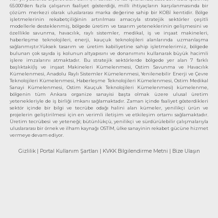
65.000’den fazla çalışanın faaliyet gösterdiği, milli ihtiyaçların karşılanmasında bir
çözüm merkezi olarak uluslararası marka değerine sahip bir KOBİ kentidir. Bölge
işletmelerinin rekabetçiliğinin artırılması amacıyla stratejik sektörler çeşitli
modellerle desteklenmiş, bölgede üretim ve tasarım yeteneklerinin gelişmesini ve
özellikle savunma, havacılık, raylı sistemler, medikal, iş ve inşaat makineleri,
haberleşme teknolojileri, enerji, kauçuk teknolojileri alanlarında uzmanlaşma
sağlanmıştır.Yüksek tasarım ve üretim kabiliyetine sahip işletmelerimiz, bölgede
bulunan çok sayıda iş kolunun altyapısını ve donanımını kullanarak büyük hacimli
işlere imzalarını atmaktadır. Bu stratejik sektörlerde bölgede yer alan 7 farklı
başlıktaki(İş ve inşaat Makineleri Kümelenmesi, Ostim Savunma ve Havacılık
Kümelenmesi, Anadolu Raylı Sistemler Kümelenmesi, Yenilenebilir Enerji ve Çevre
Teknolojileri Kümelenmesi, Haberleşme Teknolojileri Kümelenmesi, Ostim Medikal
Sanayi Kümelenmesi, Ostim Kauçuk Teknolojileri Kümelenmesi) kümelenme,
bölgenin tüm Ankara organize sanayisi başta olmak üzere ulusal üretim
yetenekleriyle de iş birliği imkanı sağlamaktadır. Zaman içinde faaliyet gösterdikleri
sektör içinde bir bilgi ve tecrübe odağı halini alan kümeler, yenilikçi ürün ve
projelerin geliştirilmesi için en verimli iletişim ve etkileşim ortamı sağlamaktadır.
Üretim tecrübesi ve yeteneği; bütünlükçü, yenilikçi ve sürdürülebilir çalışmalarıyla
uluslararası bir örnek ve ilham kaynağı OSTİM, ülke sanayinin rekabet gücüne hizmet
vermeye devam ediyor.
Gizlilik
| Portal Kullanım Şartları
| KVKK Bilgilendirme Metni
| Bize Ulaşın