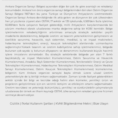
Ankara Organize Sanayi Bölgesi açısından diğer bir çok ile göre avantajlı ve rekabetçi
konumdadır. Ankara’nın öncü organize sanayi bölgelerinden biri olan Ostim Organize
Sanayi Bölgesi 1967’den bu yana Türkiye ve Dünya’nın ihtiyaçlarını üretmektedir.
Organize Sanayi Ankara denildiğinde ilk akla gelen ve dünyanın bir çok ülkesinden
her yıl yüzlerce ziyaret alan OSTİM, 17 sektör ve 139 işkolunda, 6.500’den fazla işletme,
65.000’den fazla çalışanın faaliyet gösterdiği, milli ihtiyaçların karşılanmasında bir
çözüm merkezi olarak uluslararası marka değerine sahip bir KOBİ kentidir. Bölge
işletmelerinin rekabetçiliğinin artırılması amacıyla stratejik sektörler çeşitli
modellerle desteklenmiş, bölgede üretim ve tasarım yeteneklerinin gelişmesini ve
özellikle savunma, havacılık, raylı sistemler, medikal, iş ve inşaat makineleri,
haberleşme teknolojileri, enerji, kauçuk teknolojileri alanlarında uzmanlaşma
sağlanmıştır.Yüksek tasarım ve üretim kabiliyetine sahip işletmelerimiz, bölgede
bulunan çok sayıda iş kolunun altyapısını ve donanımını kullanarak büyük hacimli
işlere imzalarını atmaktadır. Bu stratejik sektörlerde bölgede yer alan 7 farklı
başlıktaki(İş ve inşaat Makineleri Kümelenmesi, Ostim Savunma ve Havacılık
Kümelenmesi, Anadolu Raylı Sistemler Kümelenmesi, Yenilenebilir Enerji ve Çevre
Teknolojileri Kümelenmesi, Haberleşme Teknolojileri Kümelenmesi, Ostim Medikal
Sanayi Kümelenmesi, Ostim Kauçuk Teknolojileri Kümelenmesi) kümelenme,
bölgenin tüm Ankara organize sanayisi başta olmak üzere ulusal üretim
yetenekleriyle de iş birliği imkanı sağlamaktadır. Zaman içinde faaliyet gösterdikleri
sektör içinde bir bilgi ve tecrübe odağı halini alan kümeler, yenilikçi ürün ve
projelerin geliştirilmesi için en verimli iletişim ve etkileşim ortamı sağlamaktadır.
Üretim tecrübesi ve yeteneği; bütünlükçü, yenilikçi ve sürdürülebilir çalışmalarıyla
uluslararası bir örnek ve ilham kaynağı OSTİM, ülke sanayinin rekabet gücüne hizmet
vermeye devam ediyor.
Gizlilik
| Portal Kullanım Şartları
| KVKK Bilgilendirme Metni
| Bize Ulaşın