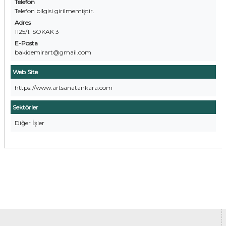
Telefon
Telefon bilgisi girilmemiştir.
Adres
1125/1. SOKAK 3
E-Posta
bakidemirart@gmail.com
Web Site
https://www.artsanatankara.com
Sektörler
Diğer İşler