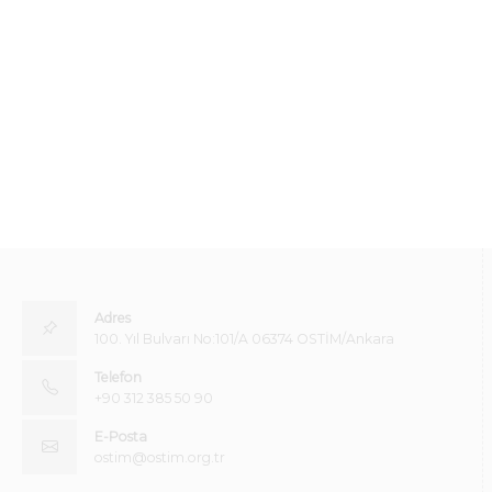
Adres
100. Yıl Bulvarı No:101/A 06374 OSTİM/Ankara
Telefon
+90 312 385 50 90
E-Posta
ostim@ostim.org.tr