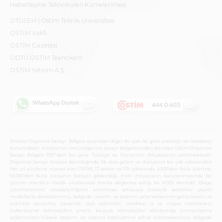
Haberleşme Teknolojileri Kümelenmesi
OTÜSEM | Ostim Teknik Üniversitesi
OSTİM Vakfı
OSTİM Gazetesi
ODTÜ OSTİM Teknokent
OSTİM Yatırım A.Ş.
Ankara Organize Sanayi Bölgesi açısından diğer bir çok ile göre avantajlı ve rekabetçi
konumdadır. Ankara’nın öncü organize sanayi bölgelerinden biri olan Ostim Organize
Sanayi Bölgesi 1967’den bu yana Türkiye ve Dünya’nın ihtiyaçlarını üretmektedir.
Organize Sanayi Ankara denildiğinde ilk akla gelen ve dünyanın bir çok ülkesinden
her yıl yüzlerce ziyaret alan OSTİM, 17 sektör ve 139 işkolunda, 6.500’den fazla işletme,
65.000’den fazla çalışanın faaliyet gösterdiği, milli ihtiyaçların karşılanmasında bir
çözüm merkezi olarak uluslararası marka değerine sahip bir KOBİ kentidir. Bölge
işletmelerinin rekabetçiliğinin artırılması amacıyla stratejik sektörler çeşitli
modellerle desteklenmiş, bölgede üretim ve tasarım yeteneklerinin gelişmesini ve
özellikle savunma, havacılık, raylı sistemler, medikal, iş ve inşaat makineleri,
haberleşme teknolojileri, enerji, kauçuk teknolojileri alanlarında uzmanlaşma
sağlanmıştır.Yüksek tasarım ve üretim kabiliyetine sahip işletmelerimiz, bölgede