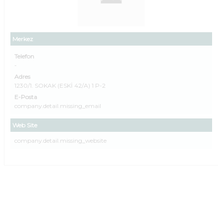
Merkez
Telefon
-
Adres
1230/1. SOKAK (ESKİ 42/A) 1 P-2
E-Posta
company.detail.missing_email
Web Site
company.detail.missing_website