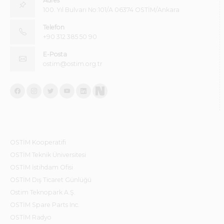
Adres
100. Yıl Bulvarı No:101/A 06374 OSTİM/Ankara
Telefon
+90 312 385 50 90
E-Posta
ostim@ostim.org.tr
OSTİM Kooperatifi
OSTİM Teknik Üniversitesi
OSTİM İstihdam Ofisi
OSTİM Dış Ticaret Günlüğü
Ostim Teknopark A.Ş.
OSTİM Spare Parts Inc.
OSTİM Radyo