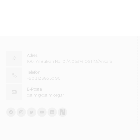
Adres
100. Yıl Bulvarı No:101/A 06374 OSTİM/Ankara
Telefon
+90 312 385 50 90
E-Posta
ostim@ostim.org.tr