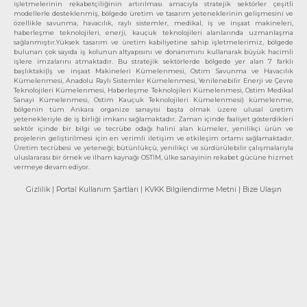
işletmelerinin rekabetçiliğinin artırılması amacıyla stratejik sektörler çeşitli
modellerle desteklenmiş, bölgede üretim ve tasarım yeteneklerinin gelişmesini ve
özellikle savunma, havacılık, raylı sistemler, medikal, iş ve inşaat makineleri,
haberleşme teknolojileri, enerji, kauçuk teknolojileri alanlarında uzmanlaşma
sağlanmıştır.Yüksek tasarım ve üretim kabiliyetine sahip işletmelerimiz, bölgede
bulunan çok sayıda iş kolunun altyapısını ve donanımını kullanarak büyük hacimli
işlere imzalarını atmaktadır. Bu stratejik sektörlerde bölgede yer alan 7 farklı
başlıktaki(İş ve inşaat Makineleri Kümelenmesi, Ostim Savunma ve Havacılık
Kümelenmesi, Anadolu Raylı Sistemler Kümelenmesi, Yenilenebilir Enerji ve Çevre
Teknolojileri Kümelenmesi, Haberleşme Teknolojileri Kümelenmesi, Ostim Medikal
Sanayi Kümelenmesi, Ostim Kauçuk Teknolojileri Kümelenmesi) kümelenme,
bölgenin tüm Ankara organize sanayisi başta olmak üzere ulusal üretim
yetenekleriyle de iş birliği imkanı sağlamaktadır. Zaman içinde faaliyet gösterdikleri
sektör içinde bir bilgi ve tecrübe odağı halini alan kümeler, yenilikçi ürün ve
projelerin geliştirilmesi için en verimli iletişim ve etkileşim ortamı sağlamaktadır.
Üretim tecrübesi ve yeteneği; bütünlükçü, yenilikçi ve sürdürülebilir çalışmalarıyla
uluslararası bir örnek ve ilham kaynağı OSTİM, ülke sanayinin rekabet gücüne hizmet
vermeye devam ediyor.
Gizlilik
| Portal Kullanım Şartları
| KVKK Bilgilendirme Metni
| Bize Ulaşın