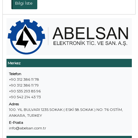
Bilgi İste
Merkez
Telefon
+90 312 386 11 78
+90 312 386 11 79
+90 535 293 85 96
+90 542 214 43 73
Adres
100. YIL BULVARI 1235.SOKAK ( ESKİ 58.SOKAK ) NO: 76 OSTİM,
ANKARA, TURKEY
E-Posta
info@abelsan.com.tr