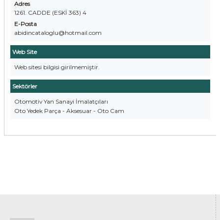
Adres
1261. CADDE (ESKİ 363) 4
E-Posta
abidincataloglu@hotmail.com
Web Site
Web sitesi bilgisi girilmemiştir.
Sektörler
Otomotiv Yan Sanayi İmalatçıları
Oto Yedek Parça - Aksesuar - Oto Cam