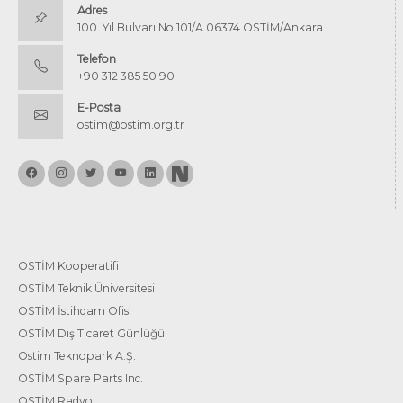
Adres
100. Yıl Bulvarı No:101/A 06374 OSTİM/Ankara
Telefon
+90 312 385 50 90
E-Posta
ostim@ostim.org.tr
OSTİM Kooperatifi
OSTİM Teknik Üniversitesi
OSTİM İstihdam Ofisi
OSTİM Dış Ticaret Günlüğü
Ostim Teknopark A.Ş.
OSTİM Spare Parts Inc.
OSTİM Radyo