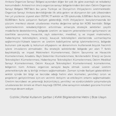
Ankara Organize Sanayi Bölgesi açısından diğer bir çok ile göre avantajlı ve rekabetçi
konumdadır. Ankara’nın öncü organize sanayi bölgelerinden biri olan Ostim Organize
Sanayi Bölgesi 1967’den bu yana Türkiye ve Dünya’nın ihtiyaçlarını üretmektedir.
Organize Sanayi Ankara denildiğinde ilk akla gelen ve dünyanın bir çok ülkesinden
her yıl yüzlerce ziyaret alan OSTİM, 17 sektör ve 139 işkolunda, 6.500’den fazla işletme,
65.000’den fazla çalışanın faaliyet gösterdiği, milli ihtiyaçların karşılanmasında bir
çözüm merkezi olarak uluslararası marka değerine sahip bir KOBİ kentidir. Bölge
işletmelerinin rekabetçiliğinin artırılması amacıyla stratejik sektörler çeşitli
modellerle desteklenmiş, bölgede üretim ve tasarım yeteneklerinin gelişmesini ve
özellikle savunma, havacılık, raylı sistemler, medikal, iş ve inşaat makineleri,
haberleşme teknolojileri, enerji, kauçuk teknolojileri alanlarında uzmanlaşma
sağlanmıştır.Yüksek tasarım ve üretim kabiliyetine sahip işletmelerimiz, bölgede
bulunan çok sayıda iş kolunun altyapısını ve donanımını kullanarak büyük hacimli
işlere imzalarını atmaktadır. Bu stratejik sektörlerde bölgede yer alan 7 farklı
başlıktaki(İş ve inşaat Makineleri Kümelenmesi, Ostim Savunma ve Havacılık
Kümelenmesi, Anadolu Raylı Sistemler Kümelenmesi, Yenilenebilir Enerji ve Çevre
Teknolojileri Kümelenmesi, Haberleşme Teknolojileri Kümelenmesi, Ostim Medikal
Sanayi Kümelenmesi, Ostim Kauçuk Teknolojileri Kümelenmesi) kümelenme,
bölgenin tüm Ankara organize sanayisi başta olmak üzere ulusal üretim
yetenekleriyle de iş birliği imkanı sağlamaktadır. Zaman içinde faaliyet gösterdikleri
sektör içinde bir bilgi ve tecrübe odağı halini alan kümeler, yenilikçi ürün ve
projelerin geliştirilmesi için en verimli iletişim ve etkileşim ortamı sağlamaktadır.
Üretim tecrübesi ve yeteneği; bütünlükçü, yenilikçi ve sürdürülebilir çalışmalarıyla
uluslararası bir örnek ve ilham kaynağı OSTİM, ülke sanayinin rekabet gücüne hizmet
vermeye devam ediyor.
Gizlilik
| Portal Kullanım Şartları
| KVKK Bilgilendirme Metni
| Bize Ulaşın