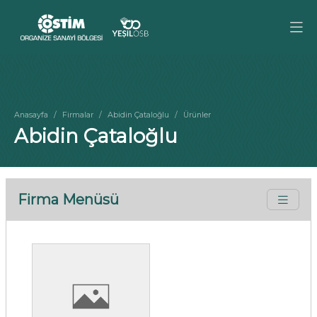
Anasayfa
Firmalar
Abidin Çataloğlu
Ürünler
Abidin Çataloğlu
Firma Menüsü