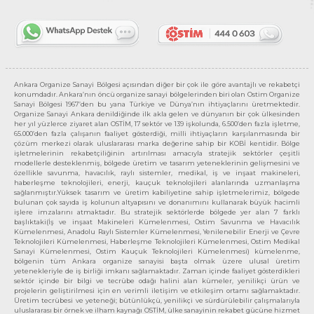
Ankara Organize Sanayi Bölgesi açısından diğer bir çok ile göre avantajlı ve rekabetçi
konumdadır. Ankara’nın öncü organize sanayi bölgelerinden biri olan Ostim Organize
Sanayi Bölgesi 1967’den bu yana Türkiye ve Dünya’nın ihtiyaçlarını üretmektedir.
Organize Sanayi Ankara denildiğinde ilk akla gelen ve dünyanın bir çok ülkesinden
her yıl yüzlerce ziyaret alan OSTİM, 17 sektör ve 139 işkolunda, 6.500’den fazla işletme,
65.000’den fazla çalışanın faaliyet gösterdiği, milli ihtiyaçların karşılanmasında bir
çözüm merkezi olarak uluslararası marka değerine sahip bir KOBİ kentidir. Bölge
işletmelerinin rekabetçiliğinin artırılması amacıyla stratejik sektörler çeşitli
modellerle desteklenmiş, bölgede üretim ve tasarım yeteneklerinin gelişmesini ve
özellikle savunma, havacılık, raylı sistemler, medikal, iş ve inşaat makineleri,
haberleşme teknolojileri, enerji, kauçuk teknolojileri alanlarında uzmanlaşma
sağlanmıştır.Yüksek tasarım ve üretim kabiliyetine sahip işletmelerimiz, bölgede
bulunan çok sayıda iş kolunun altyapısını ve donanımını kullanarak büyük hacimli
işlere imzalarını atmaktadır. Bu stratejik sektörlerde bölgede yer alan 7 farklı
başlıktaki(İş ve inşaat Makineleri Kümelenmesi, Ostim Savunma ve Havacılık
Kümelenmesi, Anadolu Raylı Sistemler Kümelenmesi, Yenilenebilir Enerji ve Çevre
Teknolojileri Kümelenmesi, Haberleşme Teknolojileri Kümelenmesi, Ostim Medikal
Sanayi Kümelenmesi, Ostim Kauçuk Teknolojileri Kümelenmesi) kümelenme,
bölgenin tüm Ankara organize sanayisi başta olmak üzere ulusal üretim
yetenekleriyle de iş birliği imkanı sağlamaktadır. Zaman içinde faaliyet gösterdikleri
sektör içinde bir bilgi ve tecrübe odağı halini alan kümeler, yenilikçi ürün ve
projelerin geliştirilmesi için en verimli iletişim ve etkileşim ortamı sağlamaktadır.
Üretim tecrübesi ve yeteneği; bütünlükçü, yenilikçi ve sürdürülebilir çalışmalarıyla
uluslararası bir örnek ve ilham kaynağı OSTİM, ülke sanayinin rekabet gücüne hizmet