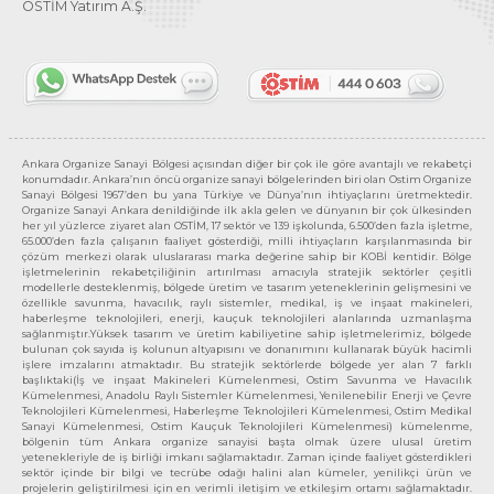
OSTİM Yatırım A.Ş.
Ankara Organize Sanayi Bölgesi açısından diğer bir çok ile göre avantajlı ve rekabetçi
konumdadır. Ankara’nın öncü organize sanayi bölgelerinden biri olan Ostim Organize
Sanayi Bölgesi 1967’den bu yana Türkiye ve Dünya’nın ihtiyaçlarını üretmektedir.
Organize Sanayi Ankara denildiğinde ilk akla gelen ve dünyanın bir çok ülkesinden
her yıl yüzlerce ziyaret alan OSTİM, 17 sektör ve 139 işkolunda, 6.500’den fazla işletme,
65.000’den fazla çalışanın faaliyet gösterdiği, milli ihtiyaçların karşılanmasında bir
çözüm merkezi olarak uluslararası marka değerine sahip bir KOBİ kentidir. Bölge
işletmelerinin rekabetçiliğinin artırılması amacıyla stratejik sektörler çeşitli
modellerle desteklenmiş, bölgede üretim ve tasarım yeteneklerinin gelişmesini ve
özellikle savunma, havacılık, raylı sistemler, medikal, iş ve inşaat makineleri,
haberleşme teknolojileri, enerji, kauçuk teknolojileri alanlarında uzmanlaşma
sağlanmıştır.Yüksek tasarım ve üretim kabiliyetine sahip işletmelerimiz, bölgede
bulunan çok sayıda iş kolunun altyapısını ve donanımını kullanarak büyük hacimli
işlere imzalarını atmaktadır. Bu stratejik sektörlerde bölgede yer alan 7 farklı
başlıktaki(İş ve inşaat Makineleri Kümelenmesi, Ostim Savunma ve Havacılık
Kümelenmesi, Anadolu Raylı Sistemler Kümelenmesi, Yenilenebilir Enerji ve Çevre
Teknolojileri Kümelenmesi, Haberleşme Teknolojileri Kümelenmesi, Ostim Medikal
Sanayi Kümelenmesi, Ostim Kauçuk Teknolojileri Kümelenmesi) kümelenme,
bölgenin tüm Ankara organize sanayisi başta olmak üzere ulusal üretim
yetenekleriyle de iş birliği imkanı sağlamaktadır. Zaman içinde faaliyet gösterdikleri
sektör içinde bir bilgi ve tecrübe odağı halini alan kümeler, yenilikçi ürün ve
projelerin geliştirilmesi için en verimli iletişim ve etkileşim ortamı sağlamaktadır.