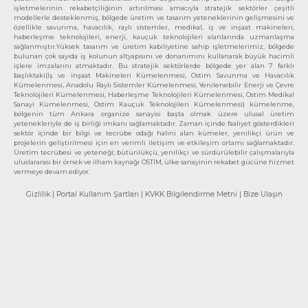
işletmelerinin rekabetçiliğinin artırılması amacıyla stratejik sektörler çeşitli
modellerle desteklenmiş, bölgede üretim ve tasarım yeteneklerinin gelişmesini ve
özellikle savunma, havacılık, raylı sistemler, medikal, iş ve inşaat makineleri,
haberleşme teknolojileri, enerji, kauçuk teknolojileri alanlarında uzmanlaşma
sağlanmıştır.Yüksek tasarım ve üretim kabiliyetine sahip işletmelerimiz, bölgede
bulunan çok sayıda iş kolunun altyapısını ve donanımını kullanarak büyük hacimli
işlere imzalarını atmaktadır. Bu stratejik sektörlerde bölgede yer alan 7 farklı
başlıktaki(İş ve inşaat Makineleri Kümelenmesi, Ostim Savunma ve Havacılık
Kümelenmesi, Anadolu Raylı Sistemler Kümelenmesi, Yenilenebilir Enerji ve Çevre
Teknolojileri Kümelenmesi, Haberleşme Teknolojileri Kümelenmesi, Ostim Medikal
Sanayi Kümelenmesi, Ostim Kauçuk Teknolojileri Kümelenmesi) kümelenme,
bölgenin tüm Ankara organize sanayisi başta olmak üzere ulusal üretim
yetenekleriyle de iş birliği imkanı sağlamaktadır. Zaman içinde faaliyet gösterdikleri
sektör içinde bir bilgi ve tecrübe odağı halini alan kümeler, yenilikçi ürün ve
projelerin geliştirilmesi için en verimli iletişim ve etkileşim ortamı sağlamaktadır.
Üretim tecrübesi ve yeteneği; bütünlükçü, yenilikçi ve sürdürülebilir çalışmalarıyla
uluslararası bir örnek ve ilham kaynağı OSTİM, ülke sanayinin rekabet gücüne hizmet
vermeye devam ediyor.
Gizlilik
| Portal Kullanım Şartları
| KVKK Bilgilendirme Metni
| Bize Ulaşın