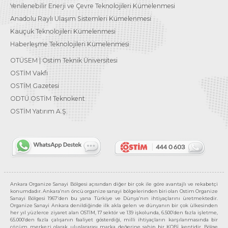
Yenilenebilir Enerji ve Çevre Teknolojileri Kümelenmesi
Anadolu Raylı Ulaşım Sistemleri Kümelenmesi
Kauçuk Teknolojileri Kümelenmesi
Haberleşme Teknolojileri Kümelenmesi
OTÜSEM | Ostim Teknik Üniversitesi
OSTİM Vakfı
OSTİM Gazetesi
ODTÜ OSTİM Teknokent
OSTİM Yatırım A.Ş.
Ankara Organize Sanayi Bölgesi açısından diğer bir çok ile göre avantajlı ve rekabetçi
konumdadır. Ankara’nın öncü organize sanayi bölgelerinden biri olan Ostim Organize
Sanayi Bölgesi 1967’den bu yana Türkiye ve Dünya’nın ihtiyaçlarını üretmektedir.
Organize Sanayi Ankara denildiğinde ilk akla gelen ve dünyanın bir çok ülkesinden
her yıl yüzlerce ziyaret alan OSTİM, 17 sektör ve 139 işkolunda, 6.500’den fazla işletme,
65.000’den fazla çalışanın faaliyet gösterdiği, milli ihtiyaçların karşılanmasında bir
çözüm merkezi olarak uluslararası marka değerine sahip bir KOBİ kentidir. Bölge