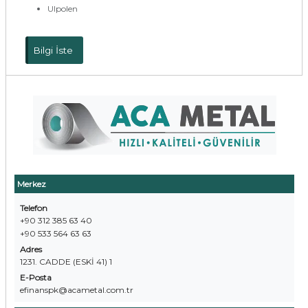
Ulpolen
Bilgi İste
Merkez
Telefon
+90 312 385 63 40
+90 533 564 63 63
Adres
1231. CADDE (ESKİ 41) 1
E-Posta
efinanspk@acametal.com.tr