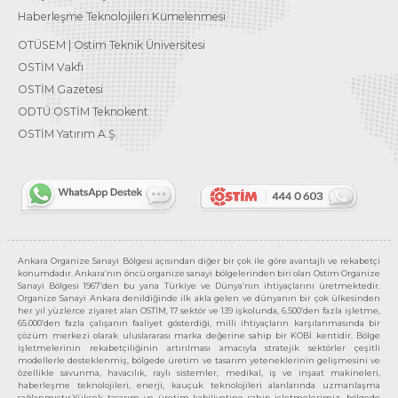
Haberleşme Teknolojileri Kümelenmesi
OTÜSEM | Ostim Teknik Üniversitesi
OSTİM Vakfı
OSTİM Gazetesi
ODTÜ OSTİM Teknokent
OSTİM Yatırım A.Ş.
Ankara Organize Sanayi Bölgesi açısından diğer bir çok ile göre avantajlı ve rekabetçi
konumdadır. Ankara’nın öncü organize sanayi bölgelerinden biri olan Ostim Organize
Sanayi Bölgesi 1967’den bu yana Türkiye ve Dünya’nın ihtiyaçlarını üretmektedir.
Organize Sanayi Ankara denildiğinde ilk akla gelen ve dünyanın bir çok ülkesinden
her yıl yüzlerce ziyaret alan OSTİM, 17 sektör ve 139 işkolunda, 6.500’den fazla işletme,
65.000’den fazla çalışanın faaliyet gösterdiği, milli ihtiyaçların karşılanmasında bir
çözüm merkezi olarak uluslararası marka değerine sahip bir KOBİ kentidir. Bölge
işletmelerinin rekabetçiliğinin artırılması amacıyla stratejik sektörler çeşitli
modellerle desteklenmiş, bölgede üretim ve tasarım yeteneklerinin gelişmesini ve
özellikle savunma, havacılık, raylı sistemler, medikal, iş ve inşaat makineleri,
haberleşme teknolojileri, enerji, kauçuk teknolojileri alanlarında uzmanlaşma
sağlanmıştır.Yüksek tasarım ve üretim kabiliyetine sahip işletmelerimiz, bölgede