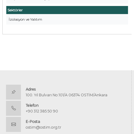
Sektörler
İzolasyon ve Yalıtım
Adres
100. Yıl Bulvarı No:101/A 06374 OSTİM/Ankara
Telefon
+90 312 385 50 90
E-Posta
ostim@ostim.org.tr