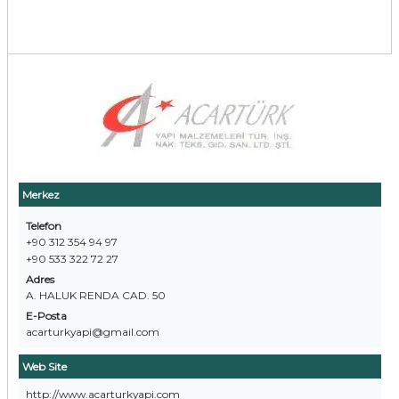
Merkez
Telefon
+90 312 354 94 97
+90 533 322 72 27
Adres
A. HALUK RENDA CAD. 50
E-Posta
acarturkyapi@gmail.com
Web Site
http://www.acarturkyapi.com