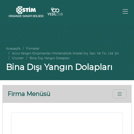
Anasayfa
Firmalar
Acco Yangın Ekipmanları Mühendislik İmalat İnş. San. Ve Tic. Ltd. Şti.
Ürünler
Bina Dışı Yangın Dolapları
Bina Dışı Yangın Dolapları
Firma Menüsü