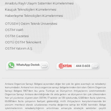
Anadolu Raylı Ulaşım Sistemleri Kümelenmesi
Kauçuk Teknolojileri Kümelenmesi
Haberleşme Teknolojileri Kümelenmesi
OTÜSEM | Ostim Teknik Üniversitesi
OSTİM Vakfı
OSTİM Gazetesi
ODTÜ OSTİM Teknokent
OSTİM Yatırım A.Ş.
Ankara Organize Sanayi Bölgesi açısından diğer bir çok ile göre avantajlı ve rekabetçi
konumdadır. Ankara’nın öncü organize sanayi bölgelerinden biri olan Ostim Organize
Sanayi Bölgesi 1967’den bu yana Türkiye ve Dünya’nın ihtiyaçlarını üretmektedir.
Organize Sanayi Ankara denildiğinde ilk akla gelen ve dünyanın bir çok ülkesinden
her yıl yüzlerce ziyaret alan OSTİM, 17 sektör ve 139 işkolunda, 6.500’den fazla işletme,
65.000’den fazla çalışanın faaliyet gösterdiği, milli ihtiyaçların karşılanmasında bir
çözüm merkezi olarak uluslararası marka değerine sahip bir KOBİ kentidir. Bölge
işletmelerinin rekabetçiliğinin artırılması amacıyla stratejik sektörler çeşitli