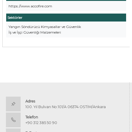
https://www.accofire.com
Sektörler
Yangın Söndürücü Kimyasallar ve Güvenlik
İş ve İşçi Güvenliği Malzemeleri
Adres
100. Yıl Bulvarı No:101/A 06374 OSTİM/Ankara
Telefon
+90 312 385 50 90