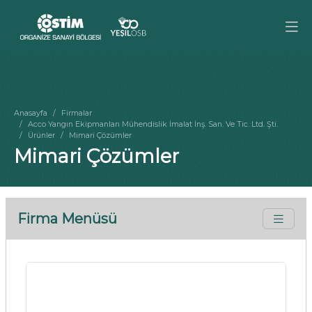
Anasayfa
Firmalar
Acco Yangın Ekipmanları Mühendislik İmalat İnş. San. Ve Tic. Ltd. Şti.
Ürünler
Mimari Çözümler
Mimari Çözümler
Firma Menüsü