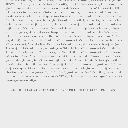
her yıl yüzlerce ziyaret alan OSTİM, 17 sektör ve 139 işkolunda, 6.500’den fazla işletme,
65.000’den fazla çalışanın faaliyet gösterdiği, milli ihtiyaçların karşılanmasında bir
çözüm merkezi olarak uluslararası marka değerine sahip bir KOBİ kentidir. Bölge
işletmelerinin rekabetçiliğinin artırılması amacıyla stratejik sektörler çeşitli
modellerle desteklenmiş, bölgede üretim ve tasarım yeteneklerinin gelişmesini ve
özellikle savunma, havacılık, raylı sistemler, medikal, iş ve inşaat makineleri,
haberleşme teknolojileri, enerji, kauçuk teknolojileri alanlarında uzmanlaşma
sağlanmıştır.Yüksek tasarım ve üretim kabiliyetine sahip işletmelerimiz, bölgede
bulunan çok sayıda iş kolunun altyapısını ve donanımını kullanarak büyük hacimli
işlere imzalarını atmaktadır. Bu stratejik sektörlerde bölgede yer alan 7 farklı
başlıktaki(İş ve inşaat Makineleri Kümelenmesi, Ostim Savunma ve Havacılık
Kümelenmesi, Anadolu Raylı Sistemler Kümelenmesi, Yenilenebilir Enerji ve Çevre
Teknolojileri Kümelenmesi, Haberleşme Teknolojileri Kümelenmesi, Ostim Medikal
Sanayi Kümelenmesi, Ostim Kauçuk Teknolojileri Kümelenmesi) kümelenme,
bölgenin tüm Ankara organize sanayisi başta olmak üzere ulusal üretim
yetenekleriyle de iş birliği imkanı sağlamaktadır. Zaman içinde faaliyet gösterdikleri
sektör içinde bir bilgi ve tecrübe odağı halini alan kümeler, yenilikçi ürün ve
projelerin geliştirilmesi için en verimli iletişim ve etkileşim ortamı sağlamaktadır.
Üretim tecrübesi ve yeteneği; bütünlükçü, yenilikçi ve sürdürülebilir çalışmalarıyla
uluslararası bir örnek ve ilham kaynağı OSTİM, ülke sanayinin rekabet gücüne hizmet
vermeye devam ediyor.
Gizlilik
| Portal Kullanım Şartları
| KVKK Bilgilendirme Metni
| Bize Ulaşın