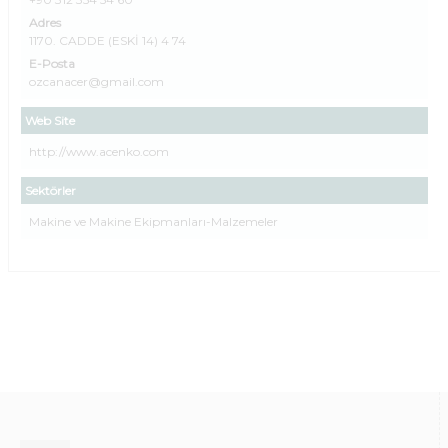
Adres
1170. CADDE (ESKİ 14) 4 74
E-Posta
ozcanacer@gmail.com
Web Site
http://www.acenko.com
Sektörler
Makine ve Makine Ekipmanları-Malzemeler