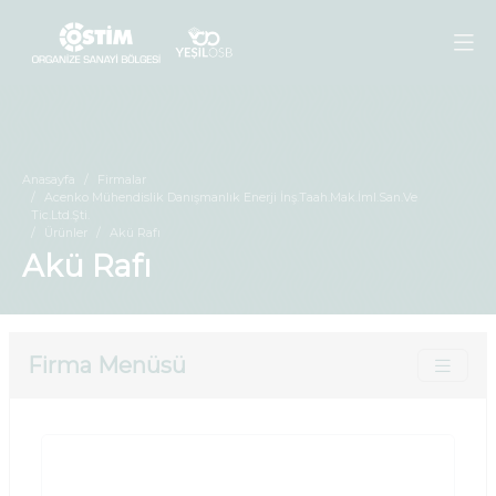
Anasayfa
Firmalar
Acenko Mühendislik Danışmanlık Enerji İnş.Taah.Mak.İml.San.Ve
Tic.Ltd.Şti.
Ürünler
Akü Rafı
Akü Rafı
Firma Menüsü