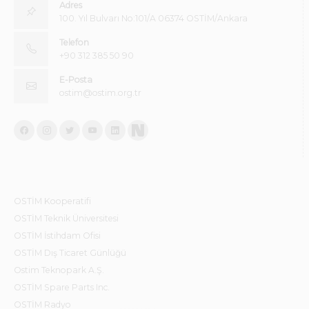
Adres
100. Yıl Bulvarı No:101/A 06374 OSTİM/Ankara
Telefon
+90 312 385 50 90
E-Posta
ostim@ostim.org.tr
OSTİM Kooperatifi
OSTİM Teknik Üniversitesi
OSTİM İstihdam Ofisi
OSTİM Dış Ticaret Günlüğü
Ostim Teknopark A.Ş.
OSTİM Spare Parts Inc.
OSTİM Radyo