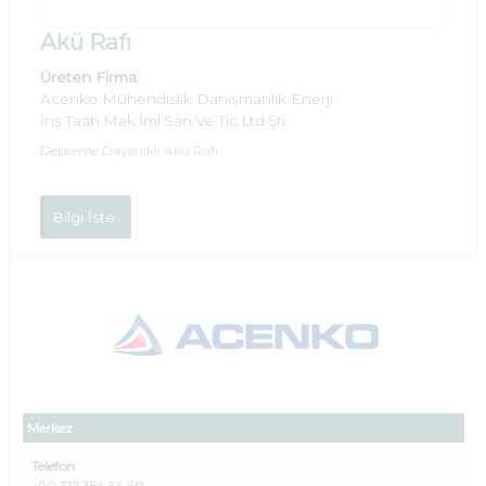
Akü Rafı
Üreten Firma:
Acenko Mühendislik Danışmanlık Enerji
İnş.Taah.Mak.İml.San.Ve Tic.Ltd.Şti.
Depreme Dayanıklı Akü Rafı
Bilgi İste
Merkez
Telefon
+90 312 354 54 60