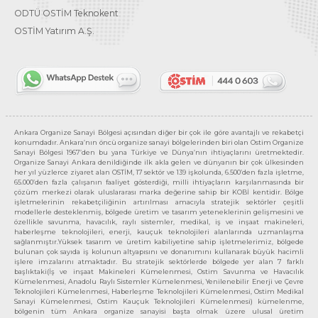
ODTÜ OSTİM Teknokent
OSTİM Yatırım A.Ş.
Ankara Organize Sanayi Bölgesi açısından diğer bir çok ile göre avantajlı ve rekabetçi
konumdadır. Ankara’nın öncü organize sanayi bölgelerinden biri olan Ostim Organize
Sanayi Bölgesi 1967’den bu yana Türkiye ve Dünya’nın ihtiyaçlarını üretmektedir.
Organize Sanayi Ankara denildiğinde ilk akla gelen ve dünyanın bir çok ülkesinden
her yıl yüzlerce ziyaret alan OSTİM, 17 sektör ve 139 işkolunda, 6.500’den fazla işletme,
65.000’den fazla çalışanın faaliyet gösterdiği, milli ihtiyaçların karşılanmasında bir
çözüm merkezi olarak uluslararası marka değerine sahip bir KOBİ kentidir. Bölge
işletmelerinin rekabetçiliğinin artırılması amacıyla stratejik sektörler çeşitli
modellerle desteklenmiş, bölgede üretim ve tasarım yeteneklerinin gelişmesini ve
özellikle savunma, havacılık, raylı sistemler, medikal, iş ve inşaat makineleri,
haberleşme teknolojileri, enerji, kauçuk teknolojileri alanlarında uzmanlaşma
sağlanmıştır.Yüksek tasarım ve üretim kabiliyetine sahip işletmelerimiz, bölgede
bulunan çok sayıda iş kolunun altyapısını ve donanımını kullanarak büyük hacimli
işlere imzalarını atmaktadır. Bu stratejik sektörlerde bölgede yer alan 7 farklı
başlıktaki(İş ve inşaat Makineleri Kümelenmesi, Ostim Savunma ve Havacılık
Kümelenmesi, Anadolu Raylı Sistemler Kümelenmesi, Yenilenebilir Enerji ve Çevre
Teknolojileri Kümelenmesi, Haberleşme Teknolojileri Kümelenmesi, Ostim Medikal
Sanayi Kümelenmesi, Ostim Kauçuk Teknolojileri Kümelenmesi) kümelenme,
bölgenin tüm Ankara organize sanayisi başta olmak üzere ulusal üretim