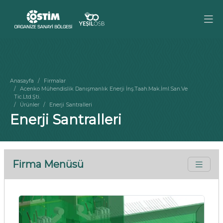
Anasayfa
Firmalar
Acenko Mühendislik Danışmanlık Enerji İnş.Taah.Mak.İml.San.Ve
Tic.Ltd.Şti.
Ürünler
Enerji Santralleri
Enerji Santralleri
Firma Menüsü