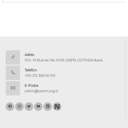
Adres
100. Yıl Bulvarı No:101/A 06374 OSTİM/Ankara
Telefon
+90 312 385 50 90
E-Posta
ostim@ostim.org.tr