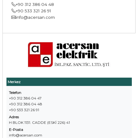
+90 312 386 04 48
+90 533 321 26 91
info@acersan.com
Merkez
Telefon
+90 312 386 04 47
+90 312 386 04 48
+90 533 321 26 91
Adres
H BLOK 1131. CADDE (ESKİ 226) 41
E-Posta
info@acersan.com