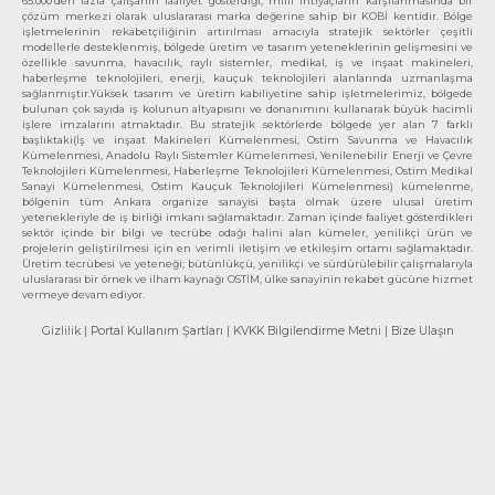
65.000’den fazla çalışanın faaliyet gösterdiği, milli ihtiyaçların karşılanmasında bir
çözüm merkezi olarak uluslararası marka değerine sahip bir KOBİ kentidir. Bölge
işletmelerinin rekabetçiliğinin artırılması amacıyla stratejik sektörler çeşitli
modellerle desteklenmiş, bölgede üretim ve tasarım yeteneklerinin gelişmesini ve
özellikle savunma, havacılık, raylı sistemler, medikal, iş ve inşaat makineleri,
haberleşme teknolojileri, enerji, kauçuk teknolojileri alanlarında uzmanlaşma
sağlanmıştır.Yüksek tasarım ve üretim kabiliyetine sahip işletmelerimiz, bölgede
bulunan çok sayıda iş kolunun altyapısını ve donanımını kullanarak büyük hacimli
işlere imzalarını atmaktadır. Bu stratejik sektörlerde bölgede yer alan 7 farklı
başlıktaki(İş ve inşaat Makineleri Kümelenmesi, Ostim Savunma ve Havacılık
Kümelenmesi, Anadolu Raylı Sistemler Kümelenmesi, Yenilenebilir Enerji ve Çevre
Teknolojileri Kümelenmesi, Haberleşme Teknolojileri Kümelenmesi, Ostim Medikal
Sanayi Kümelenmesi, Ostim Kauçuk Teknolojileri Kümelenmesi) kümelenme,
bölgenin tüm Ankara organize sanayisi başta olmak üzere ulusal üretim
yetenekleriyle de iş birliği imkanı sağlamaktadır. Zaman içinde faaliyet gösterdikleri
sektör içinde bir bilgi ve tecrübe odağı halini alan kümeler, yenilikçi ürün ve
projelerin geliştirilmesi için en verimli iletişim ve etkileşim ortamı sağlamaktadır.
Üretim tecrübesi ve yeteneği; bütünlükçü, yenilikçi ve sürdürülebilir çalışmalarıyla
uluslararası bir örnek ve ilham kaynağı OSTİM, ülke sanayinin rekabet gücüne hizmet
vermeye devam ediyor.
Gizlilik
| Portal Kullanım Şartları
| KVKK Bilgilendirme Metni
| Bize Ulaşın