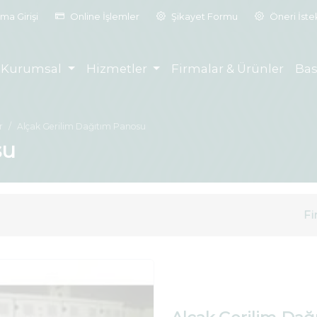
ma Girişi
Online İşlemler
Şikayet Formu
Öneri İst
Kurumsal
Hizmetler
Firmalar & Ürünler
Bas
r
Alçak Gerilim Dağıtım Panosu
su
Fi