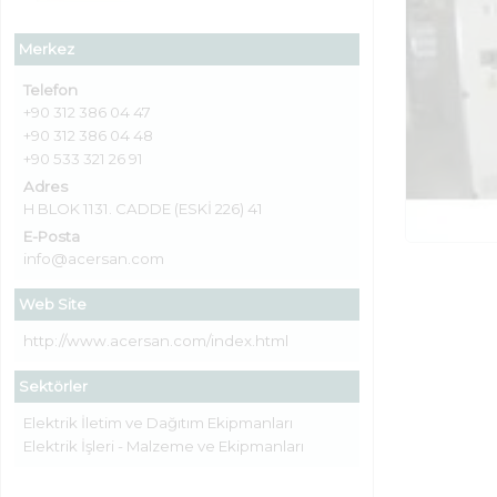
Merkez
Telefon
+90 312 386 04 47
+90 312 386 04 48
+90 533 321 26 91
Adres
H BLOK 1131. CADDE (ESKİ 226) 41
E-Posta
info@acersan.com
Web Site
http://www.acersan.com/index.html
Sektörler
Elektrik İletim ve Dağıtım Ekipmanları
Elektrik İşleri - Malzeme ve Ekipmanları