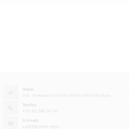
Adres
100. Yıl Bulvarı No:101/A 06374 OSTİM/Ankara
Telefon
+90 312 385 50 90
E-Posta
ostim@ostim.org.tr