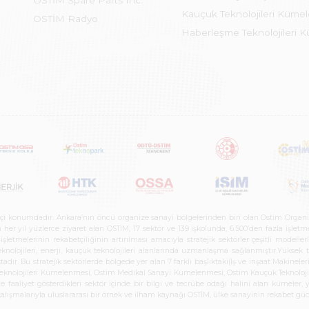
OSTİM Spare Parts Inc.
Kauçuk Teknolojileri Küme
OSTİM Radyo
Haberleşme Teknolojileri 
etçi konumdadır. Ankara’nın öncü organize sanayi bölgelerinden biri olan Ostim Organi
 yıl yüzlerce ziyaret alan OSTİM, 17 sektör ve 139 işkolunda, 6.500’den fazla işletme, 
letmelerinin rekabetçiliğinin artırılması amacıyla stratejik sektörler çeşitli modelle
teknolojileri, enerji, kauçuk teknolojileri alanlarında uzmanlaşma sağlanmıştır.Yüksek
tadır. Bu stratejik sektörlerde bölgede yer alan 7 farklı başlıktaki(İş ve inşaat Maki
e Teknolojileri Kümelenmesi, Ostim Medikal Sanayi Kümelenmesi, Ostim Kauçuk Teknolo
faaliyet gösterdikleri sektör içinde bir bilgi ve tecrübe odağı halini alan kümeler, yen
r çalışmalarıyla uluslararası bir örnek ve ilham kaynağı OSTİM, ülke sanayinin rekabet