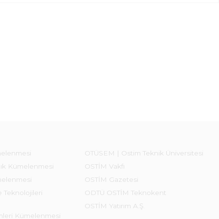
melenmesi
OTÜSEM | Ostim Teknik Üniversitesi
lık Kümelenmesi
OSTİM Vakfı
melenmesi
OSTİM Gazetesi
 Teknolojileri
ODTÜ OSTİM Teknokent
OSTİM Yatırım A.Ş.
emleri Kümelenmesi