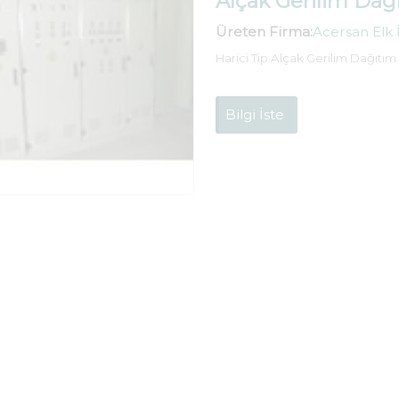
Alçak Gerilim Da
Üreten Firma:
Acersan Elk İ
Harici Tip Alçak Gerilim Dağıtı
Bilgi İste