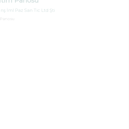
ğıtım Panosu
nş İml Paz San Tic Ltd Şti
m Panosu