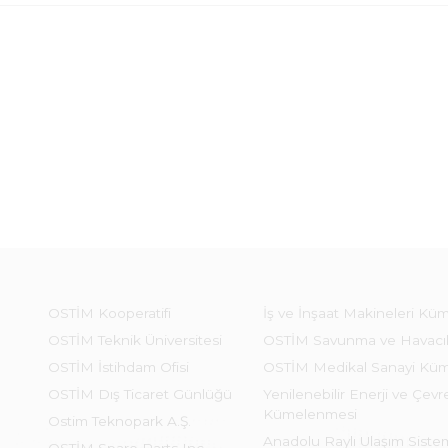
OSTİM Kooperatifi
İş ve İnşaat Makineleri Kü
OSTİM Teknik Üniversitesi
OSTİM Savunma ve Havacı
OSTİM İstihdam Ofisi
OSTİM Medikal Sanayi Kü
OSTİM Dış Ticaret Günlüğü
Yenilenebilir Enerji ve Çevre
Kümelenmesi
Ostim Teknopark A.Ş.
Anadolu Raylı Ulaşım Sist