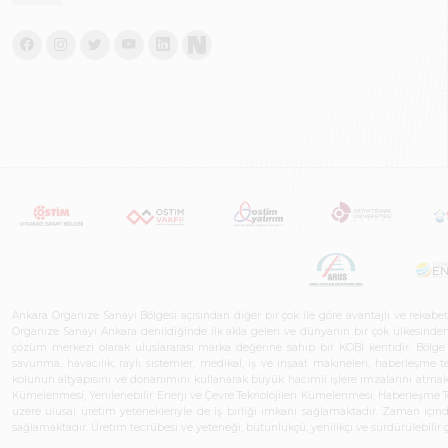
Ankara Organize Sanayi Bölgesi açısından diğer bir çok ile göre avantajlı ve rekab
Organize Sanayi Ankara denildiğinde ilk akla gelen ve dünyanın bir çok ülkesinden her
çözüm merkezi olarak uluslararası marka değerine sahip bir KOBİ kentidir. Bölge iş
savunma, havacılık, raylı sistemler, medikal, iş ve inşaat makineleri, haberleşme 
kolunun altyapısını ve donanımını kullanarak büyük hacimli işlere imzalarını atmak
Kümelenmesi, Yenilenebilir Enerji ve Çevre Teknolojileri Kümelenmesi, Haberleşm
üzere ulusal üretim yetenekleriyle de iş birliği imkanı sağlamaktadır. Zaman içinde 
sağlamaktadır. Üretim tecrübesi ve yeteneği; bütünlükçü, yenilikçi ve sürdürülebili