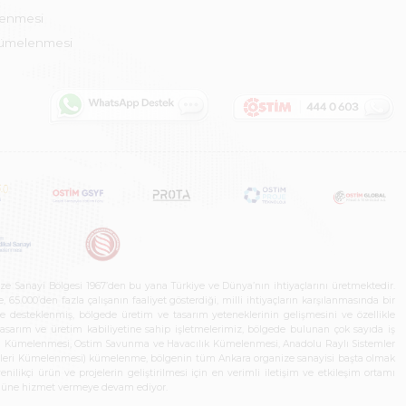
lenmesi
Kümelenmesi
ze Sanayi Bölgesi 1967’den bu yana Türkiye ve Dünya’nın ihtiyaçlarını üretmektedir.
65.000’den fazla çalışanın faaliyet gösterdiği, milli ihtiyaçların karşılanmasında bir
rle desteklenmiş, bölgede üretim ve tasarım yeteneklerinin gelişmesini ve özellikle
 tasarım ve üretim kabiliyetine sahip işletmelerimiz, bölgede bulunan çok sayıda iş
neleri Kümelenmesi, Ostim Savunma ve Havacılık Kümelenmesi, Anadolu Raylı Sistemler
jileri Kümelenmesi) kümelenme, bölgenin tüm Ankara organize sanayisi başta olmak
ilikçi ürün ve projelerin geliştirilmesi için en verimli iletişim ve etkileşim ortamı
 gücüne hizmet vermeye devam ediyor.