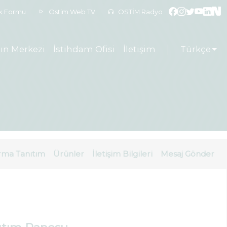
ek Formu
Ostim Web TV
OSTİM Radyo
ın Merkezi
İstihdam Ofisi
İletişim
Türkçe
rma Tanıtım
Ürünler
İletişim Bilgileri
Mesaj Gönder