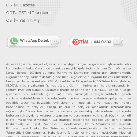
OSTİM Gazetesi
ODTÜ OSTİM Teknokent
OSTİM Yatırım A.Ş.
Ankara Organize Sanayi Bölgesi açısından diğer bir çok ile göre avantajlı ve rekabetçi
konumdadır. Ankara’nın öncü organize sanayi bölgelerinden biri olan Ostim Organize
Sanayi Bölgesi 1967’den bu yana Türkiye ve Dünya’nın ihtiyaçlarını üretmektedir.
Organize Sanayi Ankara denildiğinde ilk akla gelen ve dünyanın bir çok ülkesinden
her yıl yüzlerce ziyaret alan OSTİM, 17 sektör ve 139 işkolunda, 6.500’den fazla işletme,
65.000’den fazla çalışanın faaliyet gösterdiği, milli ihtiyaçların karşılanmasında bir
çözüm merkezi olarak uluslararası marka değerine sahip bir KOBİ kentidir. Bölge
işletmelerinin rekabetçiliğinin artırılması amacıyla stratejik sektörler çeşitli
modellerle desteklenmiş, bölgede üretim ve tasarım yeteneklerinin gelişmesini ve
özellikle savunma, havacılık, raylı sistemler, medikal, iş ve inşaat makineleri,
haberleşme teknolojileri, enerji, kauçuk teknolojileri alanlarında uzmanlaşma
sağlanmıştır.Yüksek tasarım ve üretim kabiliyetine sahip işletmelerimiz, bölgede
bulunan çok sayıda iş kolunun altyapısını ve donanımını kullanarak büyük hacimli
işlere imzalarını atmaktadır. Bu stratejik sektörlerde bölgede yer alan 7 farklı
başlıktaki(İş ve inşaat Makineleri Kümelenmesi, Ostim Savunma ve Havacılık
Kümelenmesi, Anadolu Raylı Sistemler Kümelenmesi, Yenilenebilir Enerji ve Çevre
Teknolojileri Kümelenmesi, Haberleşme Teknolojileri Kümelenmesi, Ostim Medikal
Sanayi Kümelenmesi, Ostim Kauçuk Teknolojileri Kümelenmesi) kümelenme,