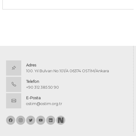
Adres
100. Yıl Bulvarı No:101/A 06374 OSTİM/Ankara
Telefon
+90 312 385 50 90
E-Posta
ostim@ostim.org.tr