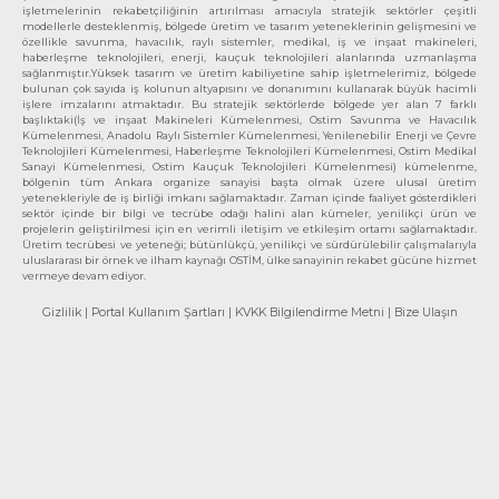
işletmelerinin rekabetçiliğinin artırılması amacıyla stratejik sektörler çeşitli
modellerle desteklenmiş, bölgede üretim ve tasarım yeteneklerinin gelişmesini ve
özellikle savunma, havacılık, raylı sistemler, medikal, iş ve inşaat makineleri,
haberleşme teknolojileri, enerji, kauçuk teknolojileri alanlarında uzmanlaşma
sağlanmıştır.Yüksek tasarım ve üretim kabiliyetine sahip işletmelerimiz, bölgede
bulunan çok sayıda iş kolunun altyapısını ve donanımını kullanarak büyük hacimli
işlere imzalarını atmaktadır. Bu stratejik sektörlerde bölgede yer alan 7 farklı
başlıktaki(İş ve inşaat Makineleri Kümelenmesi, Ostim Savunma ve Havacılık
Kümelenmesi, Anadolu Raylı Sistemler Kümelenmesi, Yenilenebilir Enerji ve Çevre
Teknolojileri Kümelenmesi, Haberleşme Teknolojileri Kümelenmesi, Ostim Medikal
Sanayi Kümelenmesi, Ostim Kauçuk Teknolojileri Kümelenmesi) kümelenme,
bölgenin tüm Ankara organize sanayisi başta olmak üzere ulusal üretim
yetenekleriyle de iş birliği imkanı sağlamaktadır. Zaman içinde faaliyet gösterdikleri
sektör içinde bir bilgi ve tecrübe odağı halini alan kümeler, yenilikçi ürün ve
projelerin geliştirilmesi için en verimli iletişim ve etkileşim ortamı sağlamaktadır.
Üretim tecrübesi ve yeteneği; bütünlükçü, yenilikçi ve sürdürülebilir çalışmalarıyla
uluslararası bir örnek ve ilham kaynağı OSTİM, ülke sanayinin rekabet gücüne hizmet
vermeye devam ediyor.
Gizlilik
| Portal Kullanım Şartları
| KVKK Bilgilendirme Metni
| Bize Ulaşın