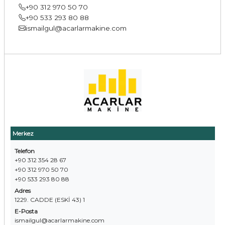
+90 312 970 50 70
+90 533 293 80 88
ismailgul@acarlarmakine.com
Merkez
Telefon
+90 312 354 28 67
+90 312 970 50 70
+90 533 293 80 88
Adres
1229. CADDE (ESKİ 43) 1
E-Posta
ismailgul@acarlarmakine.com