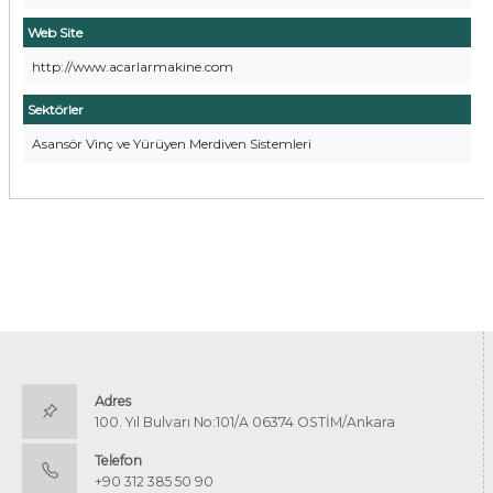
Web Site
http://www.acarlarmakine.com
Sektörler
Asansör Vinç ve Yürüyen Merdiven Sistemleri
Adres
100. Yıl Bulvarı No:101/A 06374 OSTİM/Ankara
Telefon
+90 312 385 50 90