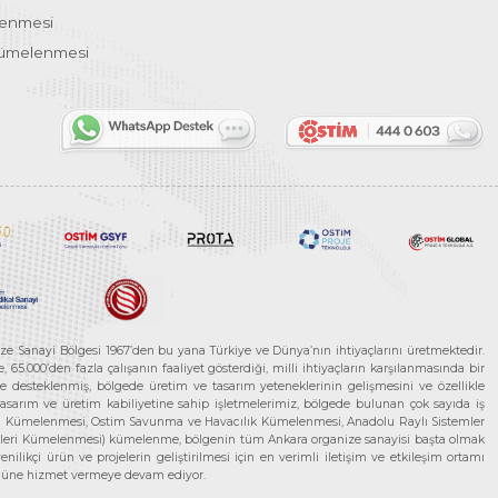
lenmesi
Kümelenmesi
ze Sanayi Bölgesi 1967’den bu yana Türkiye ve Dünya’nın ihtiyaçlarını üretmektedir.
65.000’den fazla çalışanın faaliyet gösterdiği, milli ihtiyaçların karşılanmasında bir
rle desteklenmiş, bölgede üretim ve tasarım yeteneklerinin gelişmesini ve özellikle
 tasarım ve üretim kabiliyetine sahip işletmelerimiz, bölgede bulunan çok sayıda iş
neleri Kümelenmesi, Ostim Savunma ve Havacılık Kümelenmesi, Anadolu Raylı Sistemler
jileri Kümelenmesi) kümelenme, bölgenin tüm Ankara organize sanayisi başta olmak
ilikçi ürün ve projelerin geliştirilmesi için en verimli iletişim ve etkileşim ortamı
 gücüne hizmet vermeye devam ediyor.