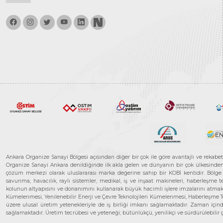
Ankara Organize Sanayi Bölgesi açısından diğer bir çok ile göre avantajlı ve rekab
Organize Sanayi Ankara denildiğinde ilk akla gelen ve dünyanın bir çok ülkesinden her
çözüm merkezi olarak uluslararası marka değerine sahip bir KOBİ kentidir. Bölge iş
savunma, havacılık, raylı sistemler, medikal, iş ve inşaat makineleri, haberleşme 
kolunun altyapısını ve donanımını kullanarak büyük hacimli işlere imzalarını atmak
Kümelenmesi, Yenilenebilir Enerji ve Çevre Teknolojileri Kümelenmesi, Haberleşm
üzere ulusal üretim yetenekleriyle de iş birliği imkanı sağlamaktadır. Zaman içinde 
sağlamaktadır. Üretim tecrübesi ve yeteneği; bütünlükçü, yenilikçi ve sürdürülebili