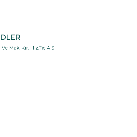
NDLER
Ve Mak. Kır. Hız.Tıc.A.S.