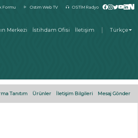
ek Formu
Ostim Web TV
OSTİM Radyo
ın Merkezi
İstihdam Ofisi
İletişim
Türkçe
rma Tanıtım
Ürünler
İletişim Bilgileri
Mesaj Gönder