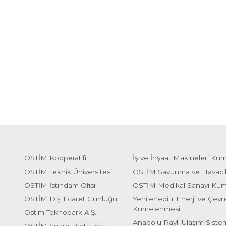
OSTİM Kooperatifi
İş ve İnşaat Makineleri Kü
OSTİM Teknik Üniversitesi
OSTİM Savunma ve Havacı
OSTİM İstihdam Ofisi
OSTİM Medikal Sanayi Kü
OSTİM Dış Ticaret Günlüğü
Yenilenebilir Enerji ve Çevre
Kümelenmesi
Ostim Teknopark A.Ş.
Anadolu Raylı Ulaşım Sist