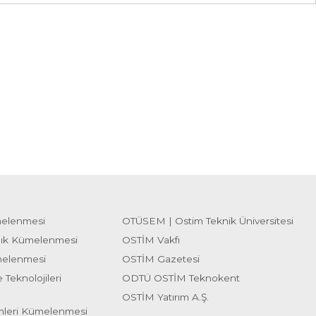
melenmesi
OTÜSEM | Ostim Teknik Üniversitesi
lık Kümelenmesi
OSTİM Vakfı
melenmesi
OSTİM Gazetesi
 Teknolojileri
ODTÜ OSTİM Teknokent
OSTİM Yatırım A.Ş.
emleri Kümelenmesi