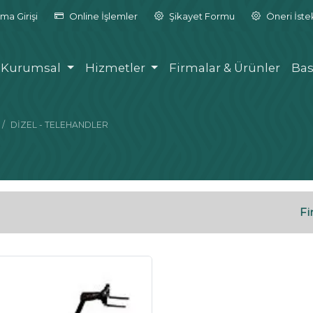
ma Girişi
Online İşlemler
Şikayet Formu
Öneri İst
Kurumsal
Hizmetler
Firmalar & Ürünler
Bas
DİZEL - TELEHANDLER
Fi