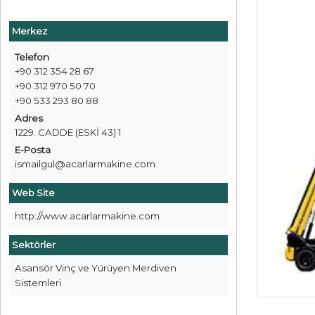
Merkez
Telefon
+90 312 354 28 67
+90 312 970 50 70
+90 533 293 80 88
Adres
1229. CADDE (ESKİ 43) 1
E-Posta
ismailgul@acarlarmakine.com
Web Site
http://www.acarlarmakine.com
Sektörler
Asansör Vinç ve Yürüyen Merdiven
Sistemleri