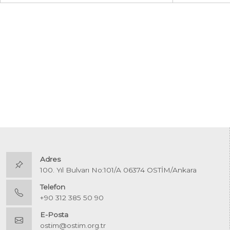
Adres
100. Yıl Bulvarı No:101/A 06374 OSTİM/Ankara
Telefon
+90 312 385 50 90
E-Posta
ostim@ostim.org.tr