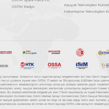
OSTİM Spare Parts Inc.
Kauçuk Teknolojileri Küme
OSTİM Radyo
Haberleşme Teknolojileri 
etçi konumdadır. Ankara’nın öncü organize sanayi bölgelerinden biri olan Ostim Organi
 yıl yüzlerce ziyaret alan OSTİM, 17 sektör ve 139 işkolunda, 6.500’den fazla işletme, 
letmelerinin rekabetçiliğinin artırılması amacıyla stratejik sektörler çeşitli modelle
teknolojileri, enerji, kauçuk teknolojileri alanlarında uzmanlaşma sağlanmıştır.Yüksek
tadır. Bu stratejik sektörlerde bölgede yer alan 7 farklı başlıktaki(İş ve inşaat Maki
e Teknolojileri Kümelenmesi, Ostim Medikal Sanayi Kümelenmesi, Ostim Kauçuk Teknolo
faaliyet gösterdikleri sektör içinde bir bilgi ve tecrübe odağı halini alan kümeler, yen
r çalışmalarıyla uluslararası bir örnek ve ilham kaynağı OSTİM, ülke sanayinin rekabet