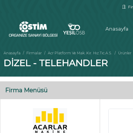
Fir
Anasayfa
Anasayfa
Firmalar
Acr Platform Ve Mak. Kır. Hız.Tıc.A.S.
Ürünler
DİZEL - TELEHANDLER
Firma Menüsü