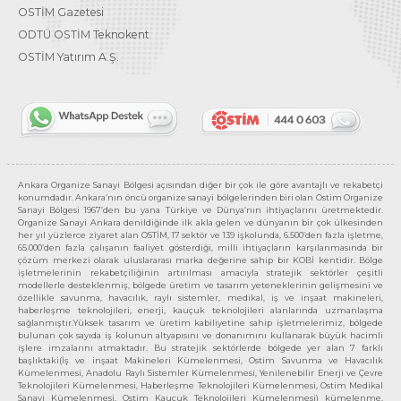
OSTİM Gazetesi
ODTÜ OSTİM Teknokent
OSTİM Yatırım A.Ş.
Ankara Organize Sanayi Bölgesi açısından diğer bir çok ile göre avantajlı ve rekabetçi
konumdadır. Ankara’nın öncü organize sanayi bölgelerinden biri olan Ostim Organize
Sanayi Bölgesi 1967’den bu yana Türkiye ve Dünya’nın ihtiyaçlarını üretmektedir.
Organize Sanayi Ankara denildiğinde ilk akla gelen ve dünyanın bir çok ülkesinden
her yıl yüzlerce ziyaret alan OSTİM, 17 sektör ve 139 işkolunda, 6.500’den fazla işletme,
65.000’den fazla çalışanın faaliyet gösterdiği, milli ihtiyaçların karşılanmasında bir
çözüm merkezi olarak uluslararası marka değerine sahip bir KOBİ kentidir. Bölge
işletmelerinin rekabetçiliğinin artırılması amacıyla stratejik sektörler çeşitli
modellerle desteklenmiş, bölgede üretim ve tasarım yeteneklerinin gelişmesini ve
özellikle savunma, havacılık, raylı sistemler, medikal, iş ve inşaat makineleri,
haberleşme teknolojileri, enerji, kauçuk teknolojileri alanlarında uzmanlaşma
sağlanmıştır.Yüksek tasarım ve üretim kabiliyetine sahip işletmelerimiz, bölgede
bulunan çok sayıda iş kolunun altyapısını ve donanımını kullanarak büyük hacimli
işlere imzalarını atmaktadır. Bu stratejik sektörlerde bölgede yer alan 7 farklı
başlıktaki(İş ve inşaat Makineleri Kümelenmesi, Ostim Savunma ve Havacılık
Kümelenmesi, Anadolu Raylı Sistemler Kümelenmesi, Yenilenebilir Enerji ve Çevre
Teknolojileri Kümelenmesi, Haberleşme Teknolojileri Kümelenmesi, Ostim Medikal
Sanayi Kümelenmesi, Ostim Kauçuk Teknolojileri Kümelenmesi) kümelenme,