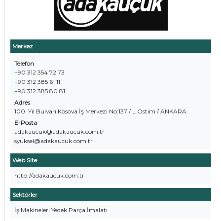
Merkez
Telefon
+90 312 354 72 73
+90 312 385 61 11
+90 312 385 80 81
Adres
100. Yıl Bulvarı Kosova İş Merkezi No:137 / L Ostim / ANKARA
E-Posta
adakaucuk@adakaucuk.com.tr
syuksel@adakaucuk.com.tr
Web Site
http://adakaucuk.com.tr
Sektörler
İş Makineleri Yedek Parça İmalatı