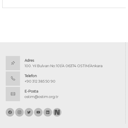
Adres
100. Yıl Bulvarı No:101/A 06374 OSTİM/Ankara
Telefon
+90 312 385 50 90
E-Posta
ostim@ostim.org.tr