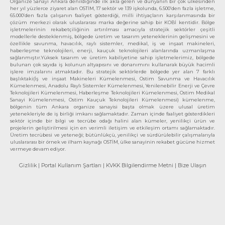
Organize Sanayi Ankara denildiğinde ilk akla gelen ve dünyanın bir çok ülkesinden
her yıl yüzlerce ziyaret alan OSTİM, 17 sektör ve 139 işkolunda, 6.500’den fazla işletme,
65.000’den fazla çalışanın faaliyet gösterdiği, milli ihtiyaçların karşılanmasında bir
çözüm merkezi olarak uluslararası marka değerine sahip bir KOBİ kentidir. Bölge
işletmelerinin rekabetçiliğinin artırılması amacıyla stratejik sektörler çeşitli
modellerle desteklenmiş, bölgede üretim ve tasarım yeteneklerinin gelişmesini ve
özellikle savunma, havacılık, raylı sistemler, medikal, iş ve inşaat makineleri,
haberleşme teknolojileri, enerji, kauçuk teknolojileri alanlarında uzmanlaşma
sağlanmıştır.Yüksek tasarım ve üretim kabiliyetine sahip işletmelerimiz, bölgede
bulunan çok sayıda iş kolunun altyapısını ve donanımını kullanarak büyük hacimli
işlere imzalarını atmaktadır. Bu stratejik sektörlerde bölgede yer alan 7 farklı
başlıktaki(İş ve inşaat Makineleri Kümelenmesi, Ostim Savunma ve Havacılık
Kümelenmesi, Anadolu Raylı Sistemler Kümelenmesi, Yenilenebilir Enerji ve Çevre
Teknolojileri Kümelenmesi, Haberleşme Teknolojileri Kümelenmesi, Ostim Medikal
Sanayi Kümelenmesi, Ostim Kauçuk Teknolojileri Kümelenmesi) kümelenme,
bölgenin tüm Ankara organize sanayisi başta olmak üzere ulusal üretim
yetenekleriyle de iş birliği imkanı sağlamaktadır. Zaman içinde faaliyet gösterdikleri
sektör içinde bir bilgi ve tecrübe odağı halini alan kümeler, yenilikçi ürün ve
projelerin geliştirilmesi için en verimli iletişim ve etkileşim ortamı sağlamaktadır.
Üretim tecrübesi ve yeteneği; bütünlükçü, yenilikçi ve sürdürülebilir çalışmalarıyla
uluslararası bir örnek ve ilham kaynağı OSTİM, ülke sanayinin rekabet gücüne hizmet
vermeye devam ediyor.
Gizlilik
| Portal Kullanım Şartları
| KVKK Bilgilendirme Metni
| Bize Ulaşın