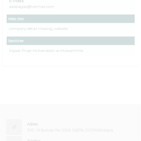
E-Posta
adabagas@hotmail.com
Web Site
company.detail.missing_website
Sektörler
İnşaat Proje-Mühendislik ve Müteahhitlik
Adres
100. Yıl Bulvarı No:101/A 06374 OSTİM/Ankara