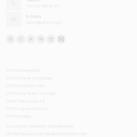
Telefon
+90 312 385 50 90
E-Posta
ostim@ostim.org.tr
OSTİM Kooperatifi
OSTİM Teknik Üniversitesi
OSTİM İstihdam Ofisi
OSTİM Dış Ticaret Günlüğü
Ostim Teknopark A.Ş.
OSTİM Spare Parts Inc.
OSTİM Radyo
İş ve İnşaat Makineleri Kümelenmesi
OSTİM Savunma ve Havacılık Kümelenmesi