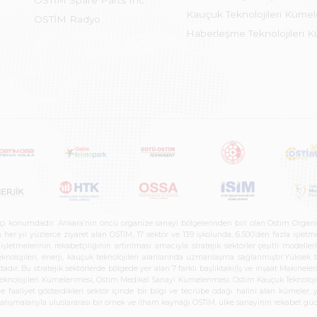
OSTİM Spare Parts Inc.
Kauçuk Teknolojileri Küme
OSTİM Radyo
Haberleşme Teknolojileri 
etçi konumdadır. Ankara’nın öncü organize sanayi bölgelerinden biri olan Ostim Organi
 yıl yüzlerce ziyaret alan OSTİM, 17 sektör ve 139 işkolunda, 6.500’den fazla işletme, 
letmelerinin rekabetçiliğinin artırılması amacıyla stratejik sektörler çeşitli modelle
teknolojileri, enerji, kauçuk teknolojileri alanlarında uzmanlaşma sağlanmıştır.Yüksek
tadır. Bu stratejik sektörlerde bölgede yer alan 7 farklı başlıktaki(İş ve inşaat Maki
e Teknolojileri Kümelenmesi, Ostim Medikal Sanayi Kümelenmesi, Ostim Kauçuk Teknolo
faaliyet gösterdikleri sektör içinde bir bilgi ve tecrübe odağı halini alan kümeler, yen
r çalışmalarıyla uluslararası bir örnek ve ilham kaynağı OSTİM, ülke sanayinin rekabet