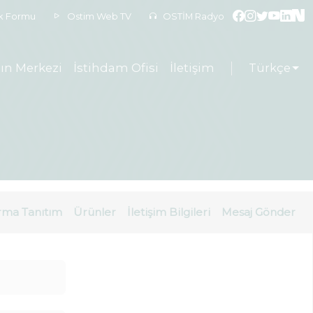
ek Formu
Ostim Web TV
OSTİM Radyo
ın Merkezi
İstihdam Ofisi
İletişim
Türkçe
rma Tanıtım
Ürünler
İletişim Bilgileri
Mesaj Gönder