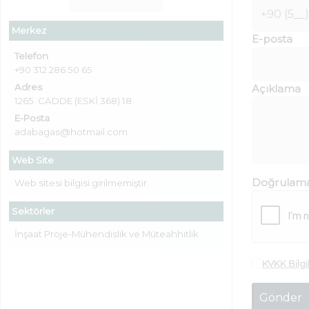
Merkez
E-posta
Telefon
+90 312 286 50 65
Adres
Açıklama
1265. CADDE (ESKİ 368) 18
E-Posta
adabagas@hotmail.com
Web Site
Doğrulam
Web sitesi bilgisi girilmemiştir.
Sektörler
İnşaat Proje-Mühendislik ve Müteahhitlik
KVKK Bilg