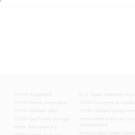
OSTİM Kooperatifi
İş ve İnşaat Makineleri Kü
OSTİM Teknik Üniversitesi
OSTİM Savunma ve Havacı
OSTİM İstihdam Ofisi
OSTİM Medikal Sanayi Kü
OSTİM Dış Ticaret Günlüğü
Yenilenebilir Enerji ve Çevre
Kümelenmesi
Ostim Teknopark A.Ş.
Anadolu Raylı Ulaşım Sist