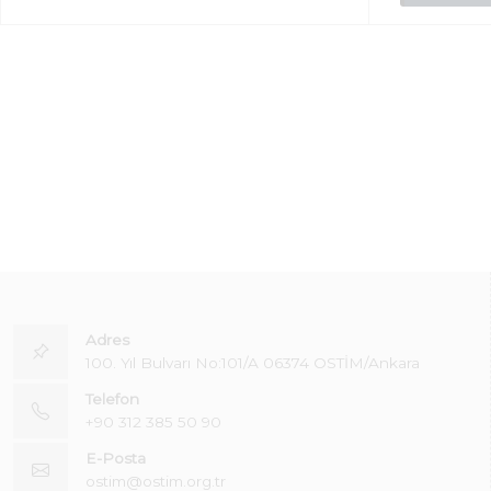
Adres
100. Yıl Bulvarı No:101/A 06374 OSTİM/Ankara
Telefon
+90 312 385 50 90
E-Posta
ostim@ostim.org.tr