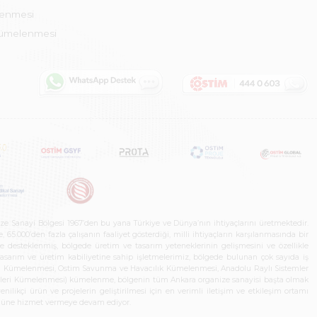
lenmesi
Kümelenmesi
ze Sanayi Bölgesi 1967’den bu yana Türkiye ve Dünya’nın ihtiyaçlarını üretmektedir.
65.000’den fazla çalışanın faaliyet gösterdiği, milli ihtiyaçların karşılanmasında bir
rle desteklenmiş, bölgede üretim ve tasarım yeteneklerinin gelişmesini ve özellikle
 tasarım ve üretim kabiliyetine sahip işletmelerimiz, bölgede bulunan çok sayıda iş
neleri Kümelenmesi, Ostim Savunma ve Havacılık Kümelenmesi, Anadolu Raylı Sistemler
jileri Kümelenmesi) kümelenme, bölgenin tüm Ankara organize sanayisi başta olmak
ilikçi ürün ve projelerin geliştirilmesi için en verimli iletişim ve etkileşim ortamı
 gücüne hizmet vermeye devam ediyor.