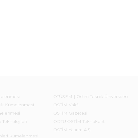
melenmesi
OTÜSEM | Ostim Teknik Üniversitesi
lık Kümelenmesi
OSTİM Vakfı
melenmesi
OSTİM Gazetesi
 Teknolojileri
ODTÜ OSTİM Teknokent
OSTİM Yatırım A.Ş.
emleri Kümelenmesi