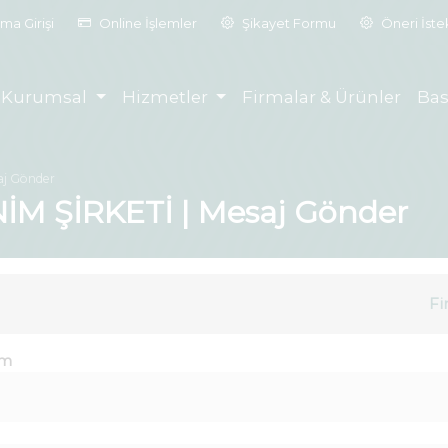
ma Girişi
Online İşlemler
Şikayet Formu
Öneri İst
Kurumsal
Hizmetler
Firmalar & Ürünler
Bas
aj Gönder
M ŞİRKETİ | Mesaj Gönder
Fi
im