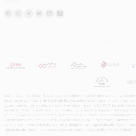
Ankara Organize Sanayi Bölgesi açısından diğer bir çok ile göre avantajlı ve rekab
Organize Sanayi Ankara denildiğinde ilk akla gelen ve dünyanın bir çok ülkesinden her
çözüm merkezi olarak uluslararası marka değerine sahip bir KOBİ kentidir. Bölge iş
savunma, havacılık, raylı sistemler, medikal, iş ve inşaat makineleri, haberleşme 
kolunun altyapısını ve donanımını kullanarak büyük hacimli işlere imzalarını atmak
Kümelenmesi, Yenilenebilir Enerji ve Çevre Teknolojileri Kümelenmesi, Haberleşm
üzere ulusal üretim yetenekleriyle de iş birliği imkanı sağlamaktadır. Zaman içinde 
sağlamaktadır. Üretim tecrübesi ve yeteneği; bütünlükçü, yenilikçi ve sürdürülebili