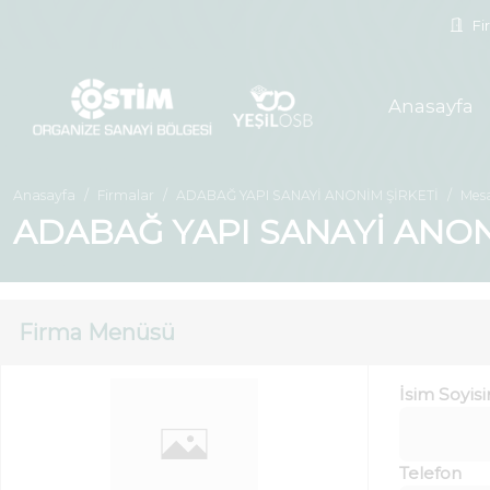
Fir
Anasayfa
Anasayfa
Firmalar
ADABAĞ YAPI SANAYİ ANONİM ŞİRKETİ
Mes
ADABAĞ YAPI SANAYİ ANONİ
Firma Menüsü
İsim Soyis
Telefon