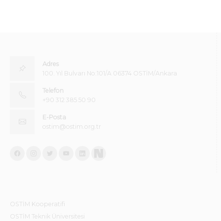
Adres
100. Yıl Bulvarı No:101/A 06374 OSTİM/Ankara
Telefon
+90 312 385 50 90
E-Posta
ostim@ostim.org.tr
OSTİM Kooperatifi
OSTİM Teknik Üniversitesi