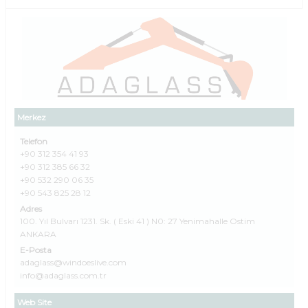
Merkez
Telefon
+90 312 354 41 93
+90 312 385 66 32
+90 532 290 06 35
+90 543 825 28 12
Adres
100. Yıl Bulvarı 1231. Sk. ( Eski 41 ) N0: 27 Yenimahalle Ostim
ANKARA
E-Posta
adaglass@windoeslive.com
info@adaglass.com.tr
Web Site