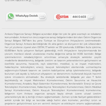
OSTİM Yatırım A.Ş.
Ankara Organize Sanayi Bölgesi açısından diğer bir çok ile göre avantajlı ve rekabetçi
konumdadır. Ankara’nın öncü organize sanayi bölgelerinden biri olan Ostim Organize
Sanayi Bölgesi 1967’den bu yana Türkiye ve Dünya’nın ihtiyaçlarını üretmektedir.
Organize Sanayi Ankara denildiğinde ilk akla gelen ve dünyanın bir çok ülkesinden
her yıl yüzlerce ziyaret alan OSTİM, 17 sektör ve 139 işkolunda, 6.500’den fazla işletme,
65.000’den fazla çalışanın faaliyet gösterdiği, milli ihtiyaçların karşılanmasında bir
çözüm merkezi olarak uluslararası marka değerine sahip bir KOBİ kentidir. Bölge
işletmelerinin rekabetçiliğinin artırılması amacıyla stratejik sektörler çeşitli
modellerle desteklenmiş, bölgede üretim ve tasarım yeteneklerinin gelişmesini ve
özellikle savunma, havacılık, raylı sistemler, medikal, iş ve inşaat makineleri,
haberleşme teknolojileri, enerji, kauçuk teknolojileri alanlarında uzmanlaşma
sağlanmıştır.Yüksek tasarım ve üretim kabiliyetine sahip işletmelerimiz, bölgede
bulunan çok sayıda iş kolunun altyapısını ve donanımını kullanarak büyük hacimli
işlere imzalarını atmaktadır. Bu stratejik sektörlerde bölgede yer alan 7 farklı
başlıktaki(İş ve inşaat Makineleri Kümelenmesi, Ostim Savunma ve Havacılık
Kümelenmesi, Anadolu Raylı Sistemler Kümelenmesi, Yenilenebilir Enerji ve Çevre
Teknolojileri Kümelenmesi, Haberleşme Teknolojileri Kümelenmesi, Ostim Medikal
Sanayi Kümelenmesi, Ostim Kauçuk Teknolojileri Kümelenmesi) kümelenme,
bölgenin tüm Ankara organize sanayisi başta olmak üzere ulusal üretim
yetenekleriyle de iş birliği imkanı sağlamaktadır. Zaman içinde faaliyet gösterdikleri
sektör içinde bir bilgi ve tecrübe odağı halini alan kümeler, yenilikçi ürün ve
projelerin geliştirilmesi için en verimli iletişim ve etkileşim ortamı sağlamaktadır.