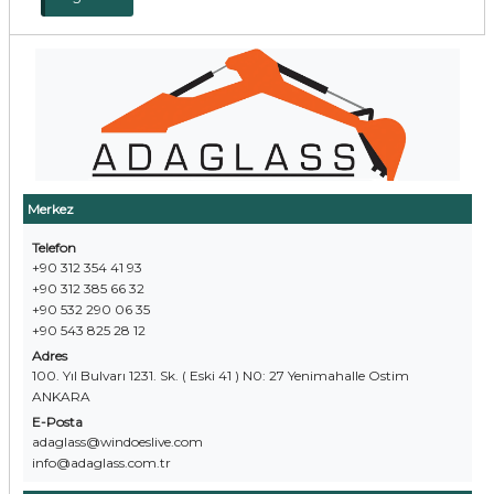
Merkez
Telefon
+90 312 354 41 93
+90 312 385 66 32
+90 532 290 06 35
+90 543 825 28 12
Adres
100. Yıl Bulvarı 1231. Sk. ( Eski 41 ) N0: 27 Yenimahalle Ostim
ANKARA
E-Posta
adaglass@windoeslive.com
info@adaglass.com.tr