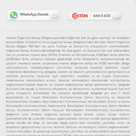
Ankara Organize Sanayi Bölgesi açısından diğer bir çok ile göre avantajlı ve rekabetçi
konumdadır. Ankara’nın öncü organize sanayi bölgelerinden biri olan Ostim Organize
Sanayi Bölgesi 1967’den bu yana Türkiye ve Dünya’nın ihtiyaçlarını üretmektedir.
Organize Sanayi Ankara denildiğinde ilk akla gelen ve dünyanın bir çok ülkesinden
her yıl yüzlerce ziyaret alan OSTİM, 17 sektör ve 139 işkolunda, 6.500’den fazla işletme,
65.000’den fazla çalışanın faaliyet gösterdiği, milli ihtiyaçların karşılanmasında bir
çözüm merkezi olarak uluslararası marka değerine sahip bir KOBİ kentidir. Bölge
işletmelerinin rekabetçiliğinin artırılması amacıyla stratejik sektörler çeşitli
modellerle desteklenmiş, bölgede üretim ve tasarım yeteneklerinin gelişmesini ve
özellikle savunma, havacılık, raylı sistemler, medikal, iş ve inşaat makineleri,
haberleşme teknolojileri, enerji, kauçuk teknolojileri alanlarında uzmanlaşma
sağlanmıştır.Yüksek tasarım ve üretim kabiliyetine sahip işletmelerimiz, bölgede
bulunan çok sayıda iş kolunun altyapısını ve donanımını kullanarak büyük hacimli
işlere imzalarını atmaktadır. Bu stratejik sektörlerde bölgede yer alan 7 farklı
başlıktaki(İş ve inşaat Makineleri Kümelenmesi, Ostim Savunma ve Havacılık
Kümelenmesi, Anadolu Raylı Sistemler Kümelenmesi, Yenilenebilir Enerji ve Çevre
Teknolojileri Kümelenmesi, Haberleşme Teknolojileri Kümelenmesi, Ostim Medikal
Sanayi Kümelenmesi, Ostim Kauçuk Teknolojileri Kümelenmesi) kümelenme,
bölgenin tüm Ankara organize sanayisi başta olmak üzere ulusal üretim
yetenekleriyle de iş birliği imkanı sağlamaktadır. Zaman içinde faaliyet gösterdikleri
sektör içinde bir bilgi ve tecrübe odağı halini alan kümeler, yenilikçi ürün ve
projelerin geliştirilmesi için en verimli iletişim ve etkileşim ortamı sağlamaktadır.
Üretim tecrübesi ve yeteneği; bütünlükçü, yenilikçi ve sürdürülebilir çalışmalarıyla
uluslararası bir örnek ve ilham kaynağı OSTİM, ülke sanayinin rekabet gücüne hizmet