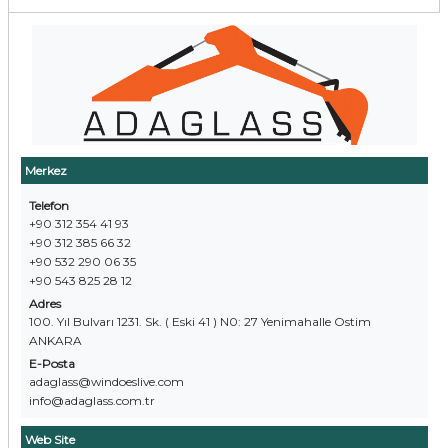
Merkez
Telefon
+90 312 354 41 93
+90 312 385 66 32
+90 532 290 06 35
+90 543 825 28 12
Adres
100. Yıl Bulvarı 1231. Sk. ( Eski 41 ) N0: 27 Yenimahalle Ostim
ANKARA
E-Posta
adaglass@windoeslive.com
info@adaglass.com.tr
Web Site