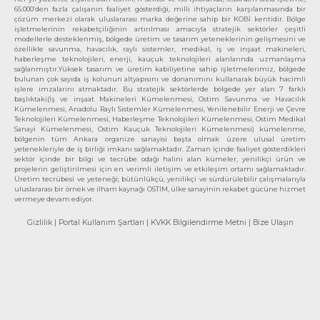
65.000’den fazla çalışanın faaliyet gösterdiği, milli ihtiyaçların karşılanmasında bir
çözüm merkezi olarak uluslararası marka değerine sahip bir KOBİ kentidir. Bölge
işletmelerinin rekabetçiliğinin artırılması amacıyla stratejik sektörler çeşitli
modellerle desteklenmiş, bölgede üretim ve tasarım yeteneklerinin gelişmesini ve
özellikle savunma, havacılık, raylı sistemler, medikal, iş ve inşaat makineleri,
haberleşme teknolojileri, enerji, kauçuk teknolojileri alanlarında uzmanlaşma
sağlanmıştır.Yüksek tasarım ve üretim kabiliyetine sahip işletmelerimiz, bölgede
bulunan çok sayıda iş kolunun altyapısını ve donanımını kullanarak büyük hacimli
işlere imzalarını atmaktadır. Bu stratejik sektörlerde bölgede yer alan 7 farklı
başlıktaki(İş ve inşaat Makineleri Kümelenmesi, Ostim Savunma ve Havacılık
Kümelenmesi, Anadolu Raylı Sistemler Kümelenmesi, Yenilenebilir Enerji ve Çevre
Teknolojileri Kümelenmesi, Haberleşme Teknolojileri Kümelenmesi, Ostim Medikal
Sanayi Kümelenmesi, Ostim Kauçuk Teknolojileri Kümelenmesi) kümelenme,
bölgenin tüm Ankara organize sanayisi başta olmak üzere ulusal üretim
yetenekleriyle de iş birliği imkanı sağlamaktadır. Zaman içinde faaliyet gösterdikleri
sektör içinde bir bilgi ve tecrübe odağı halini alan kümeler, yenilikçi ürün ve
projelerin geliştirilmesi için en verimli iletişim ve etkileşim ortamı sağlamaktadır.
Üretim tecrübesi ve yeteneği; bütünlükçü, yenilikçi ve sürdürülebilir çalışmalarıyla
uluslararası bir örnek ve ilham kaynağı OSTİM, ülke sanayinin rekabet gücüne hizmet
vermeye devam ediyor.
Gizlilik
| Portal Kullanım Şartları
| KVKK Bilgilendirme Metni
| Bize Ulaşın