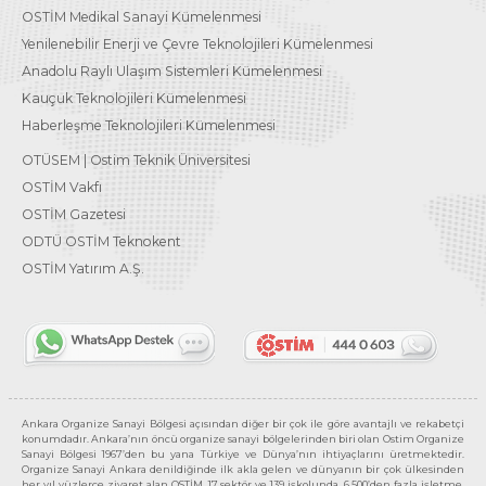
OSTİM Medikal Sanayi Kümelenmesi
Yenilenebilir Enerji ve Çevre Teknolojileri Kümelenmesi
Anadolu Raylı Ulaşım Sistemleri Kümelenmesi
Kauçuk Teknolojileri Kümelenmesi
Haberleşme Teknolojileri Kümelenmesi
OTÜSEM | Ostim Teknik Üniversitesi
OSTİM Vakfı
OSTİM Gazetesi
ODTÜ OSTİM Teknokent
OSTİM Yatırım A.Ş.
Ankara Organize Sanayi Bölgesi açısından diğer bir çok ile göre avantajlı ve rekabetçi
konumdadır. Ankara’nın öncü organize sanayi bölgelerinden biri olan Ostim Organize
Sanayi Bölgesi 1967’den bu yana Türkiye ve Dünya’nın ihtiyaçlarını üretmektedir.
Organize Sanayi Ankara denildiğinde ilk akla gelen ve dünyanın bir çok ülkesinden
her yıl yüzlerce ziyaret alan OSTİM, 17 sektör ve 139 işkolunda, 6.500’den fazla işletme,