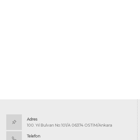
Adres
100. Yıl Bulvarı No:101/A 06374 OSTİM/Ankara
Telefon