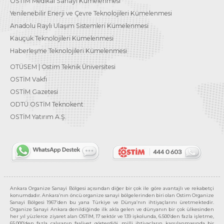
OSTİM Medikal Sanayi Kümelenmesi
Yenilenebilir Enerji ve Çevre Teknolojileri Kümelenmesi
Anadolu Raylı Ulaşım Sistemleri Kümelenmesi
Kauçuk Teknolojileri Kümelenmesi
Haberleşme Teknolojileri Kümelenmesi
OTÜSEM | Ostim Teknik Üniversitesi
OSTİM Vakfı
OSTİM Gazetesi
ODTÜ OSTİM Teknokent
OSTİM Yatırım A.Ş.
Ankara Organize Sanayi Bölgesi açısından diğer bir çok ile göre avantajlı ve rekabetçi
konumdadır. Ankara’nın öncü organize sanayi bölgelerinden biri olan Ostim Organize
Sanayi Bölgesi 1967’den bu yana Türkiye ve Dünya’nın ihtiyaçlarını üretmektedir.
Organize Sanayi Ankara denildiğinde ilk akla gelen ve dünyanın bir çok ülkesinden
her yıl yüzlerce ziyaret alan OSTİM, 17 sektör ve 139 işkolunda, 6.500’den fazla işletme,
65.000’den fazla çalışanın faaliyet gösterdiği, milli ihtiyaçların karşılanmasında bir