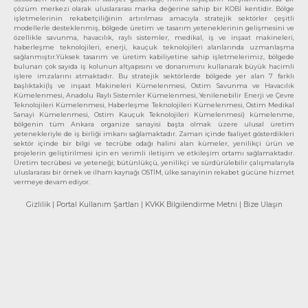
çözüm merkezi olarak uluslararası marka değerine sahip bir KOBİ kentidir. Bölge
işletmelerinin rekabetçiliğinin artırılması amacıyla stratejik sektörler çeşitli
modellerle desteklenmiş, bölgede üretim ve tasarım yeteneklerinin gelişmesini ve
özellikle savunma, havacılık, raylı sistemler, medikal, iş ve inşaat makineleri,
haberleşme teknolojileri, enerji, kauçuk teknolojileri alanlarında uzmanlaşma
sağlanmıştır.Yüksek tasarım ve üretim kabiliyetine sahip işletmelerimiz, bölgede
bulunan çok sayıda iş kolunun altyapısını ve donanımını kullanarak büyük hacimli
işlere imzalarını atmaktadır. Bu stratejik sektörlerde bölgede yer alan 7 farklı
başlıktaki(İş ve inşaat Makineleri Kümelenmesi, Ostim Savunma ve Havacılık
Kümelenmesi, Anadolu Raylı Sistemler Kümelenmesi, Yenilenebilir Enerji ve Çevre
Teknolojileri Kümelenmesi, Haberleşme Teknolojileri Kümelenmesi, Ostim Medikal
Sanayi Kümelenmesi, Ostim Kauçuk Teknolojileri Kümelenmesi) kümelenme,
bölgenin tüm Ankara organize sanayisi başta olmak üzere ulusal üretim
yetenekleriyle de iş birliği imkanı sağlamaktadır. Zaman içinde faaliyet gösterdikleri
sektör içinde bir bilgi ve tecrübe odağı halini alan kümeler, yenilikçi ürün ve
projelerin geliştirilmesi için en verimli iletişim ve etkileşim ortamı sağlamaktadır.
Üretim tecrübesi ve yeteneği; bütünlükçü, yenilikçi ve sürdürülebilir çalışmalarıyla
uluslararası bir örnek ve ilham kaynağı OSTİM, ülke sanayinin rekabet gücüne hizmet
vermeye devam ediyor.
Gizlilik
| Portal Kullanım Şartları
| KVKK Bilgilendirme Metni
| Bize Ulaşın