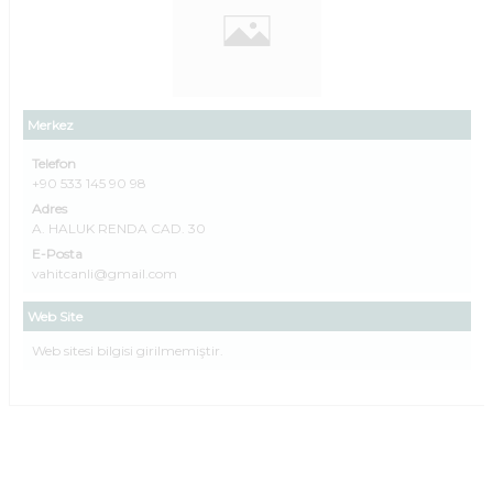
Merkez
Telefon
+90 533 145 90 98
Adres
A. HALUK RENDA CAD. 30
E-Posta
vahitcanli@gmail.com
Web Site
Web sitesi bilgisi girilmemiştir.