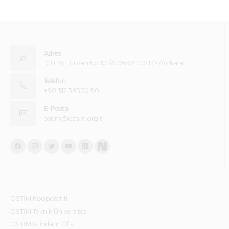
Adres
100. Yıl Bulvarı No:101/A 06374 OSTİM/Ankara
Telefon
+90 312 385 50 90
E-Posta
ostim@ostim.org.tr
OSTİM Kooperatifi
OSTİM Teknik Üniversitesi
OSTİM İstihdam Ofisi