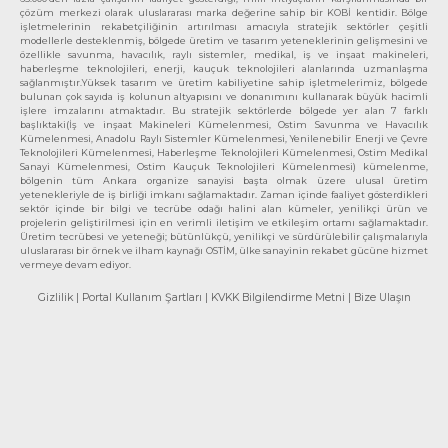
çözüm merkezi olarak uluslararası marka değerine sahip bir KOBİ kentidir. Bölge
işletmelerinin rekabetçiliğinin artırılması amacıyla stratejik sektörler çeşitli
modellerle desteklenmiş, bölgede üretim ve tasarım yeteneklerinin gelişmesini ve
özellikle savunma, havacılık, raylı sistemler, medikal, iş ve inşaat makineleri,
haberleşme teknolojileri, enerji, kauçuk teknolojileri alanlarında uzmanlaşma
sağlanmıştır.Yüksek tasarım ve üretim kabiliyetine sahip işletmelerimiz, bölgede
bulunan çok sayıda iş kolunun altyapısını ve donanımını kullanarak büyük hacimli
işlere imzalarını atmaktadır. Bu stratejik sektörlerde bölgede yer alan 7 farklı
başlıktaki(İş ve inşaat Makineleri Kümelenmesi, Ostim Savunma ve Havacılık
Kümelenmesi, Anadolu Raylı Sistemler Kümelenmesi, Yenilenebilir Enerji ve Çevre
Teknolojileri Kümelenmesi, Haberleşme Teknolojileri Kümelenmesi, Ostim Medikal
Sanayi Kümelenmesi, Ostim Kauçuk Teknolojileri Kümelenmesi) kümelenme,
bölgenin tüm Ankara organize sanayisi başta olmak üzere ulusal üretim
yetenekleriyle de iş birliği imkanı sağlamaktadır. Zaman içinde faaliyet gösterdikleri
sektör içinde bir bilgi ve tecrübe odağı halini alan kümeler, yenilikçi ürün ve
projelerin geliştirilmesi için en verimli iletişim ve etkileşim ortamı sağlamaktadır.
Üretim tecrübesi ve yeteneği; bütünlükçü, yenilikçi ve sürdürülebilir çalışmalarıyla
uluslararası bir örnek ve ilham kaynağı OSTİM, ülke sanayinin rekabet gücüne hizmet
vermeye devam ediyor.
Gizlilik
| Portal Kullanım Şartları
| KVKK Bilgilendirme Metni
| Bize Ulaşın