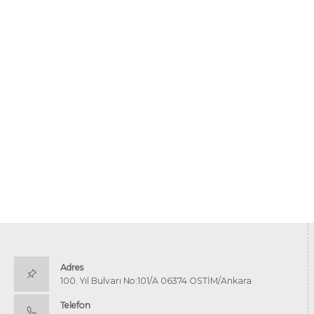
Adres
100. Yıl Bulvarı No:101/A 06374 OSTİM/Ankara
Telefon