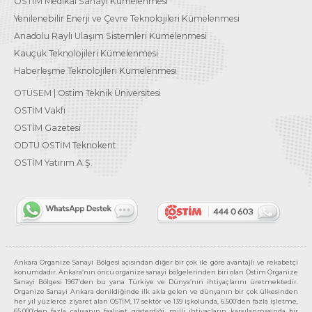
OSTİM Medikal Sanayi Kümelenmesi
Yenilenebilir Enerji ve Çevre Teknolojileri Kümelenmesi
Anadolu Raylı Ulaşım Sistemleri Kümelenmesi
Kauçuk Teknolojileri Kümelenmesi
Haberleşme Teknolojileri Kümelenmesi
OTÜSEM | Ostim Teknik Üniversitesi
OSTİM Vakfı
OSTİM Gazetesi
ODTÜ OSTİM Teknokent
OSTİM Yatırım A.Ş.
Ankara Organize Sanayi Bölgesi açısından diğer bir çok ile göre avantajlı ve rekabetçi
konumdadır. Ankara’nın öncü organize sanayi bölgelerinden biri olan Ostim Organize
Sanayi Bölgesi 1967’den bu yana Türkiye ve Dünya’nın ihtiyaçlarını üretmektedir.
Organize Sanayi Ankara denildiğinde ilk akla gelen ve dünyanın bir çok ülkesinden
her yıl yüzlerce ziyaret alan OSTİM, 17 sektör ve 139 işkolunda, 6.500’den fazla işletme,
65.000’den fazla çalışanın faaliyet gösterdiği, milli ihtiyaçların karşılanmasında bir