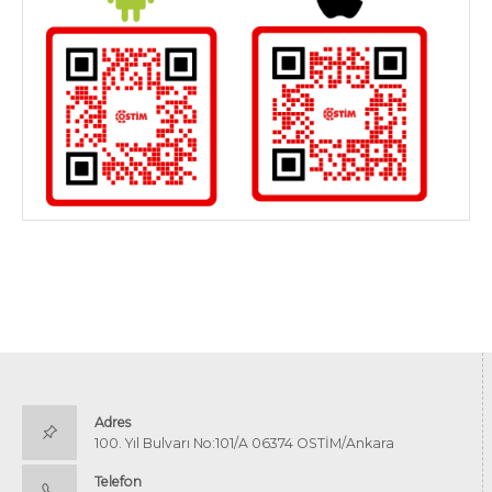
Adres
100. Yıl Bulvarı No:101/A 06374 OSTİM/Ankara
Telefon