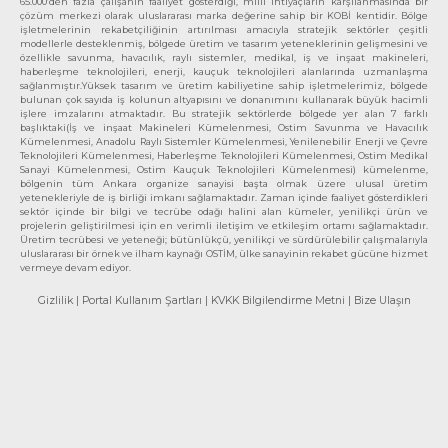
65.000’den fazla çalışanın faaliyet gösterdiği, milli ihtiyaçların karşılanmasında bir
çözüm merkezi olarak uluslararası marka değerine sahip bir KOBİ kentidir. Bölge
işletmelerinin rekabetçiliğinin artırılması amacıyla stratejik sektörler çeşitli
modellerle desteklenmiş, bölgede üretim ve tasarım yeteneklerinin gelişmesini ve
özellikle savunma, havacılık, raylı sistemler, medikal, iş ve inşaat makineleri,
haberleşme teknolojileri, enerji, kauçuk teknolojileri alanlarında uzmanlaşma
sağlanmıştır.Yüksek tasarım ve üretim kabiliyetine sahip işletmelerimiz, bölgede
bulunan çok sayıda iş kolunun altyapısını ve donanımını kullanarak büyük hacimli
işlere imzalarını atmaktadır. Bu stratejik sektörlerde bölgede yer alan 7 farklı
başlıktaki(İş ve inşaat Makineleri Kümelenmesi, Ostim Savunma ve Havacılık
Kümelenmesi, Anadolu Raylı Sistemler Kümelenmesi, Yenilenebilir Enerji ve Çevre
Teknolojileri Kümelenmesi, Haberleşme Teknolojileri Kümelenmesi, Ostim Medikal
Sanayi Kümelenmesi, Ostim Kauçuk Teknolojileri Kümelenmesi) kümelenme,
bölgenin tüm Ankara organize sanayisi başta olmak üzere ulusal üretim
yetenekleriyle de iş birliği imkanı sağlamaktadır. Zaman içinde faaliyet gösterdikleri
sektör içinde bir bilgi ve tecrübe odağı halini alan kümeler, yenilikçi ürün ve
projelerin geliştirilmesi için en verimli iletişim ve etkileşim ortamı sağlamaktadır.
Üretim tecrübesi ve yeteneği; bütünlükçü, yenilikçi ve sürdürülebilir çalışmalarıyla
uluslararası bir örnek ve ilham kaynağı OSTİM, ülke sanayinin rekabet gücüne hizmet
vermeye devam ediyor.
Gizlilik
| Portal Kullanım Şartları
| KVKK Bilgilendirme Metni
| Bize Ulaşın