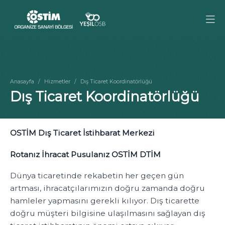
Anasayfa
Hizmetler
Dış Ticaret Koordinatörlüğü
Dış Ticaret Koordinatörlüğü
OSTİM Dış Ticaret İstihbarat Merkezi
Rotanız İhracat Pusulanız OSTİM DTİM
Dünya ticaretinde rekabetin her geçen gün
artması, ihracatçılarımızın doğru zamanda doğru
hamleler yapmasını gerekli kılıyor. Dış ticarette
doğru müşteri bilgisine ulaşılmasını sağlayan dış