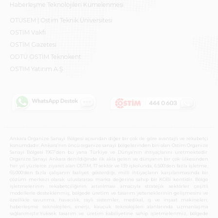
Haberleşme Teknolojileri Kümelenmesi
OTÜSEM | Ostim Teknik Üniversitesi
OSTİM Vakfı
OSTİM Gazetesi
ODTÜ OSTİM Teknokent
OSTİM Yatırım A.Ş.
Ankara Organize Sanayi Bölgesi açısından diğer bir çok ile göre avantajlı ve rekabetçi
konumdadır. Ankara’nın öncü organize sanayi bölgelerinden biri olan Ostim Organize
Sanayi Bölgesi 1967’den bu yana Türkiye ve Dünya’nın ihtiyaçlarını üretmektedir.
Organize Sanayi Ankara denildiğinde ilk akla gelen ve dünyanın bir çok ülkesinden
her yıl yüzlerce ziyaret alan OSTİM, 17 sektör ve 139 işkolunda, 6.500’den fazla işletme,
65.000’den fazla çalışanın faaliyet gösterdiği, milli ihtiyaçların karşılanmasında bir
çözüm merkezi olarak uluslararası marka değerine sahip bir KOBİ kentidir. Bölge
işletmelerinin rekabetçiliğinin artırılması amacıyla stratejik sektörler çeşitli
modellerle desteklenmiş, bölgede üretim ve tasarım yeteneklerinin gelişmesini ve
özellikle savunma, havacılık, raylı sistemler, medikal, iş ve inşaat makineleri,
haberleşme teknolojileri, enerji, kauçuk teknolojileri alanlarında uzmanlaşma
sağlanmıştır.Yüksek tasarım ve üretim kabiliyetine sahip işletmelerimiz, bölgede