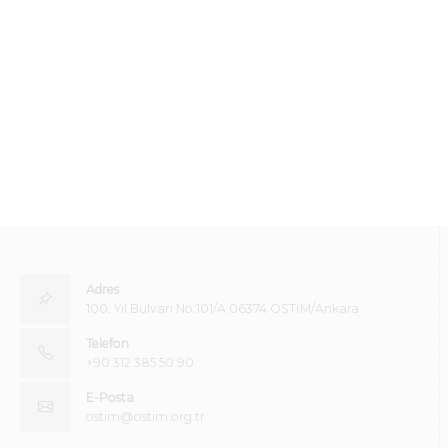
Adres
100. Yıl Bulvarı No:101/A 06374 OSTİM/Ankara
Telefon
+90 312 385 50 90
E-Posta
ostim@ostim.org.tr