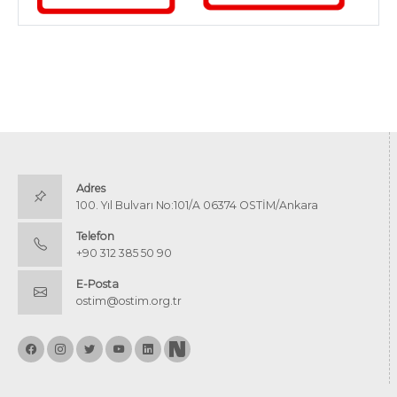
Adres
100. Yıl Bulvarı No:101/A 06374 OSTİM/Ankara
Telefon
+90 312 385 50 90
E-Posta
ostim@ostim.org.tr