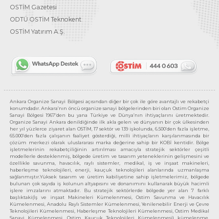
OSTİM Gazetesi
ODTÜ OSTİM Teknokent
OSTİM Yatırım A.Ş.
Ankara Organize Sanayi Bölgesi açısından diğer bir çok ile göre avantajlı ve rekabetçi
konumdadır. Ankara’nın öncü organize sanayi bölgelerinden biri olan Ostim Organize
Sanayi Bölgesi 1967’den bu yana Türkiye ve Dünya’nın ihtiyaçlarını üretmektedir.
Organize Sanayi Ankara denildiğinde ilk akla gelen ve dünyanın bir çok ülkesinden
her yıl yüzlerce ziyaret alan OSTİM, 17 sektör ve 139 işkolunda, 6.500’den fazla işletme,
65.000’den fazla çalışanın faaliyet gösterdiği, milli ihtiyaçların karşılanmasında bir
çözüm merkezi olarak uluslararası marka değerine sahip bir KOBİ kentidir. Bölge
işletmelerinin rekabetçiliğinin artırılması amacıyla stratejik sektörler çeşitli
modellerle desteklenmiş, bölgede üretim ve tasarım yeteneklerinin gelişmesini ve
özellikle savunma, havacılık, raylı sistemler, medikal, iş ve inşaat makineleri,
haberleşme teknolojileri, enerji, kauçuk teknolojileri alanlarında uzmanlaşma
sağlanmıştır.Yüksek tasarım ve üretim kabiliyetine sahip işletmelerimiz, bölgede
bulunan çok sayıda iş kolunun altyapısını ve donanımını kullanarak büyük hacimli
işlere imzalarını atmaktadır. Bu stratejik sektörlerde bölgede yer alan 7 farklı
başlıktaki(İş ve inşaat Makineleri Kümelenmesi, Ostim Savunma ve Havacılık
Kümelenmesi, Anadolu Raylı Sistemler Kümelenmesi, Yenilenebilir Enerji ve Çevre
Teknolojileri Kümelenmesi, Haberleşme Teknolojileri Kümelenmesi, Ostim Medikal
Sanayi Kümelenmesi, Ostim Kauçuk Teknolojileri Kümelenmesi) kümelenme,